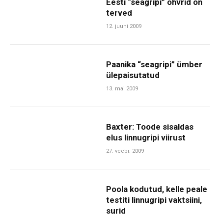
Eesti “seagripi” ohvrid on
terved
12. juuni 2009
Paanika “seagripi” ümber
ülepaisutatud
13. mai 2009
Baxter: Toode sisaldas
elus linnugripi viirust
27. veebr. 2009
Poola kodutud, kelle peale
testiti linnugripi vaktsiini,
surid