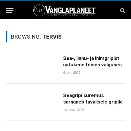
BROWSING:
TERVIS
Sea-, linnu- ja inimgripist
natukene teises valguses
6. okt. 2009
Seagripi suremus
sarnaneb tavalisele gripile
16. sept. 2009