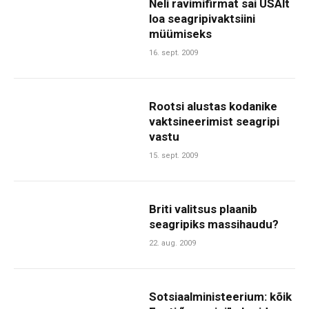
Neli ravimifirmat sai USAlt
loa seagripivaktsiini
müümiseks
16. sept. 2009
Rootsi alustas kodanike
vaktsineerimist seagripi
vastu
15. sept. 2009
Briti valitsus plaanib
seagripiks massihaudu?
22. aug. 2009
Sotsiaalministeerium: kõik