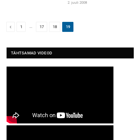
2. juuli 2008
Previous
…
1
17
18
19
TÄHTSAMAD VIDEOD