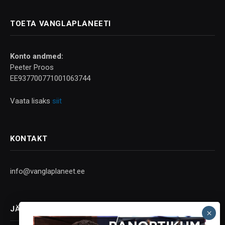
TOETA VANGLAPLANEETI
Konto andmed:
Peeter Proos
EE937700771001063744
Vaata lisaks
siit
KONTAKT
info@vanglaplaneet.ee
JÄLGI SOTSIAALMEEDIAS