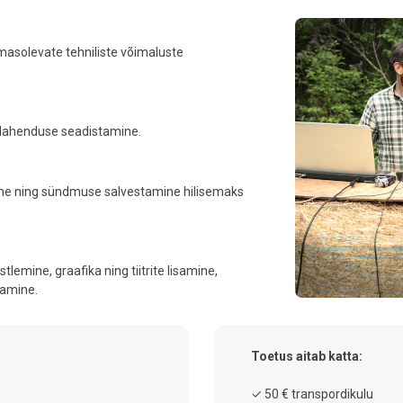
emasolevate tehniliste võimaluste
 lahenduse seadistamine.
mine ning sündmuse salvestamine hilisemaks
stlemine, graafika ning tiitrite lisamine,
tamine.
Toetus aitab katta:
✓ 50 € transpordikulu