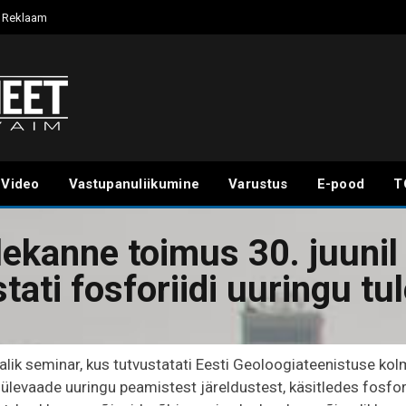
Reklaam
Video
Vastupanuliikumine
Varustus
E-pood
T
lekanne toimus 30. juunil
tati fosforiidi uuringu t
ik seminar, kus tutvustatati Eesti Geoloogiateenistuse kolm
 ülevaade uuringu peamistest järeldustest, käsitledes fosfo