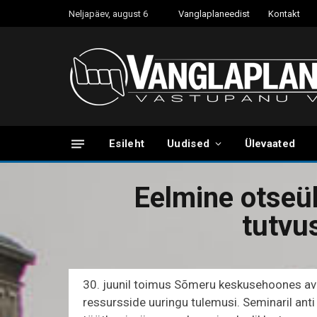
Neljapäev, august 6
Vanglaplaneedist
Kontakt
Esileht
Uudised
Ülevaated
Eelmine otseü
tutvus
30. juunil toimus Sõmeru keskusehoones aval
ressursside uuringu tulemusi. Seminaril anti