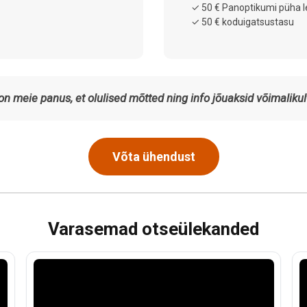
✓ 50 € Panoptikumi püha
✓ 50 € koduigatsustasu
on meie panus, et olulised mõtted ning info jõuaksid võimalikul
Võta ühendust
Varasemad otseülekanded