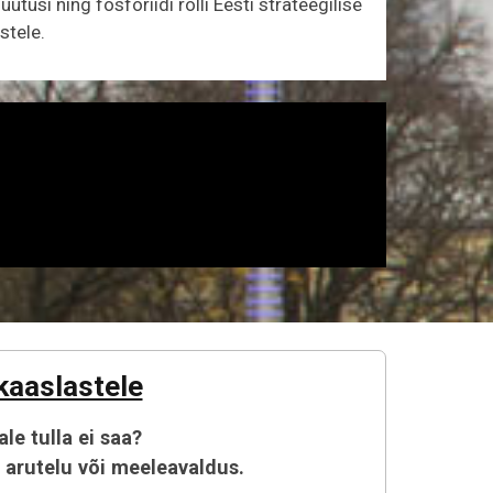
si ning fosforiidi rolli Eesti strateegilise
stele.
kaaslastele
le tulla ei saa?
k arutelu või meeleavaldus.