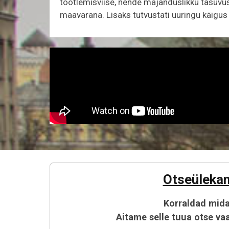
töötlemisviise, nende majanduslikku tasuvust
maavarana. Lisaks tutvustati uuringu käigus
Otseülekan
Korraldad midag
Aitame selle tuua otse vaa