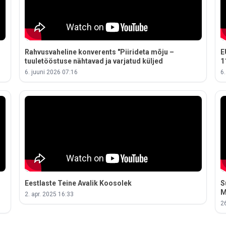
Rahvusvaheline konverents "Piirideta mõju –
E
tuuletööstuse nähtavad ja varjatud küljed
1
6. juuni 2026 07:16
6
Eestlaste Teine Avalik Koosolek
S
M
2. apr. 2025 16:33
2