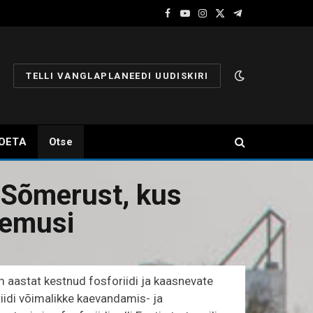
Facebook
YouTube
Instagram
X
Telegram
(Twitter)
TELLI VANGLAPLANEEDI UUDISKIRI
OETA
Otse
 Sõmerust, kus
ulemusi
 aastat kestnud fosforiidi ja kaasnevate
riidi võimalikke kaevandamis- ja