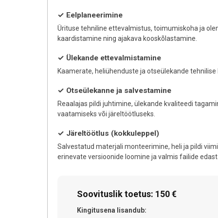
✓ Eelplaneerimine
Ürituse tehniline ettevalmistus, toimumiskoha ja ol
kaardistamine ning ajakava kooskõlastamine.
✓ Ülekande ettevalmistamine
Kaamerate, heliühenduste ja otseülekande tehnilise
✓ Otseülekanne ja salvestamine
Reaalajas pildi juhtimine, ülekande kvaliteedi taga
vaatamiseks või järeltöötluseks.
✓ Järeltöötlus (kokkuleppel)
Salvestatud materjali monteerimine, heli ja pildi viimi
erinevate versioonide loomine ja valmis failide edas
Soovituslik toetus: 150 €
Kingitusena lisandub: