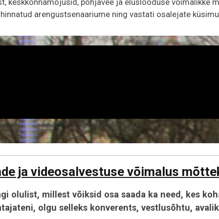
, keskkonnamõjusid, põhjavee ja eluslooduse võimalikke muutu
 hinnatud arengustsenaariume ning vastati osalejate küsimu
de ja videosalvestuse võimalus mõtte
i olulist, millest võiksid osa saada ka need, kes koha
tajateni, olgu selleks konverents, vestlusõhtu, avali