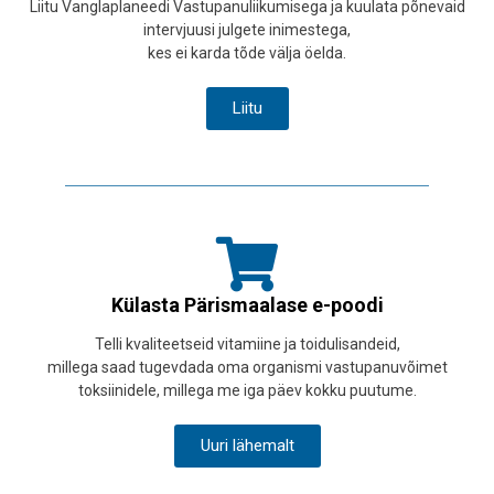
Liitu Vanglaplaneedi Vastupanuliikumisega ja kuulata põnevaid
intervjuusi julgete inimestega,
kes ei karda tõde välja öelda.
Liitu
Külasta Pärismaalase e-poodi
Telli kvaliteetseid vitamiine ja toidulisandeid,
millega saad tugevdada oma organismi vastupanuvõimet
toksiinidele, millega me iga päev kokku puutume.
Uuri lähemalt