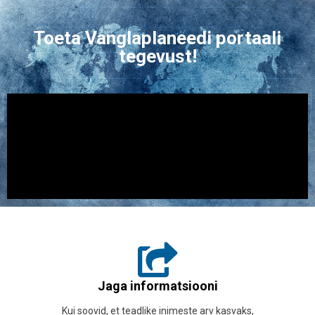
Toeta Vanglaplaneedi portaali
tegevust!
Jaga informatsiooni
Kui soovid, et teadlike inimeste arv kasvaks,