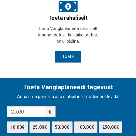
Toeta rahaliselt
Toeta Vanglaplaneeti rahaliselt.
Igaühe toetus - ka väike toetus,
on ülioluline.
Toeta
Toeta Vanglaplaneedi tegevust
Anna oma panus ja aita olulisel informatsioonil levida!
€
10,00€
25,00€
50,00€
100,00€
250,00€