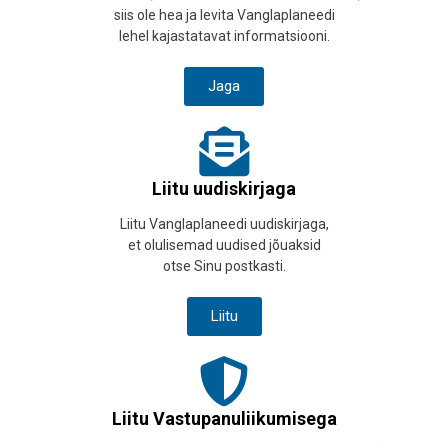
siis ole hea ja levita Vanglaplaneedi
lehel kajastatavat informatsiooni.
Jaga
Liitu uudiskirjaga
Liitu Vanglaplaneedi uudiskirjaga,
et olulisemad uudised jõuaksid
otse Sinu postkasti.
Liitu
Liitu Vastupanuliikumisega