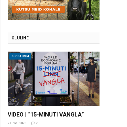
OLULINE
GLOBALISM
VIDEO | “15-MINUTI VANGLA”
21. mai 2023
2