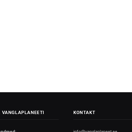
 VANGLAPLANEETI
KONTAKT
andmed:
info@vanglaplaneet.ee