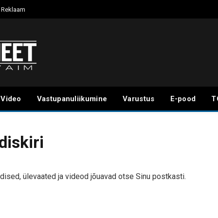
Reklaam
Video
Vastupanuliikumine
Varustus
E-pood
T
diskiri
dised, ülevaated ja videod jõuavad otse Sinu postkasti.