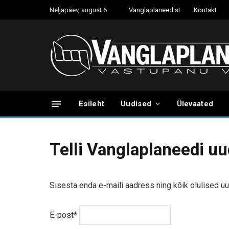
Neljapäev, august 6
Vanglaplaneedist
Kontakt
Esileht
Uudised
Ülevaated
Telli Vanglaplaneedi uu
Sisesta enda e-maili aadress ning kõik olulised uu
E-post*