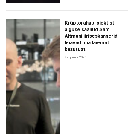
Krüptorahaprojektist
alguse saanud Sam
Altmani iiriseskannerid
leiavad üha laiemat
kasutust
22. juuni 2026