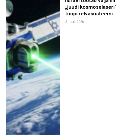
Iisrael töötab välja nn
„juudi kosmoselaseri“
tüüpi relvasüsteemi
2. juuli 2026