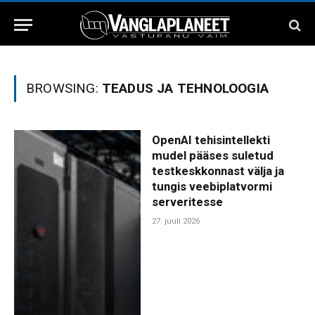
BROWSING:
TEADUS JA TEHNOLOOGIA
OpenAI tehisintellekti
mudel pääses suletud
testkeskkonnast välja ja
tungis veebiplatvormi
serveritesse
27. juuli 2026