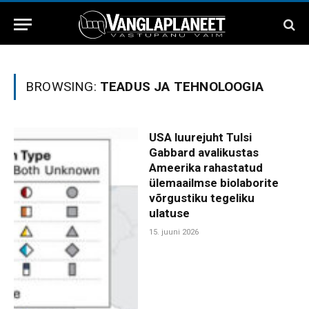
BROWSING:
TEADUS JA TEHNOLOOGIA
USA luurejuht Tulsi
Gabbard avalikustas
Ameerika rahastatud
ülemaailmse biolaborite
võrgustiku tegeliku
ulatuse
15. juuni 2026