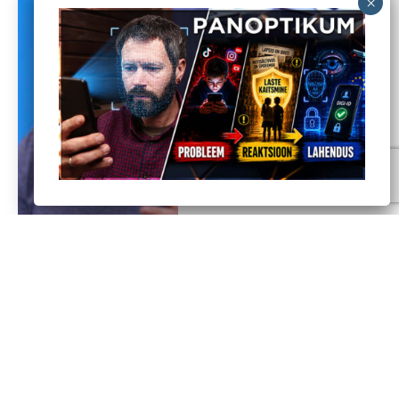
CDU soovib Saksamaal
kehtestada
sotsiaalmeedias