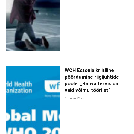
WCH Estonia kriitiline
pöördumine riigijuhtide
poole: „Rahva tervis on
vaid võimu tööriist“
15. mai 2026