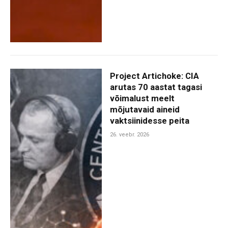
Project Artichoke: CIA
arutas 70 aastat tagasi
võimalust meelt
mõjutavaid aineid
vaktsiinidesse peita
26. veebr. 2026