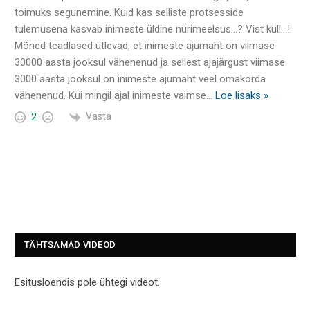
toimuks segunemine. Kuid kas selliste protsesside
tulemusena kasvab inimeste üldine nürimeelsus…? Vist küll…!
Mõned teadlased ütlevad, et inimeste ajumaht on viimase
30000 aasta jooksul vähenenud ja sellest ajajärgust viimase
3000 aasta jooksul on inimeste ajumaht veel omakorda
vähenenud. Kui mingil ajal inimeste vaimse
…
Loe lisaks »
Vasta
2
TÄHTSAMAD VIDEOD
Esitusloendis pole ühtegi videot.