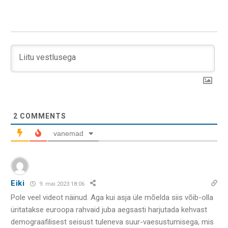
2
COMMENTS
vanemad
Eiki
9. mai 2023 18:06
Pole veel videot näinud. Aga kui asja üle mõelda siis võib-olla
üritatakse euroopa rahvaid juba aegsasti harjutada kehvast
demograafilisest seisust tuleneva suur-vaesustumisega, mis