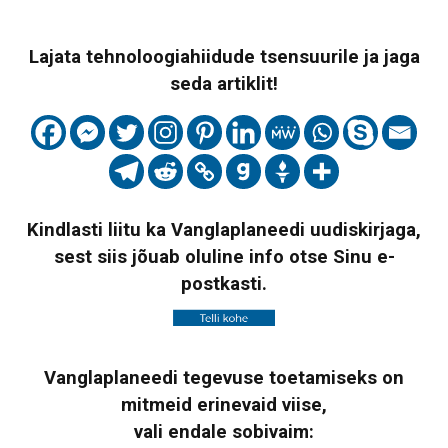
Lajata tehnoloogiahiidude tsensuurile ja jaga
seda artiklit!
Kindlasti liitu ka Vanglaplaneedi uudiskirjaga,
sest siis jõuab oluline info otse Sinu e-
postkasti.
Vanglaplaneedi tegevuse toetamiseks on
mitmeid erinevaid viise,
vali endale sobivaim: