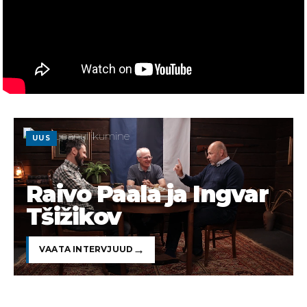
UUS
Raivo Paala ja Ingvar
Tšižikov
VAATA INTERVJUUD