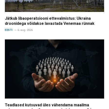
Jätkub libaoperatsiooni ettevalmistus: Ukraina
droonidega võidakse lavastada Venemaa rünnak
EESTI
6. aug. 2026
Teadlased kutsuvad üles vähendama maailma