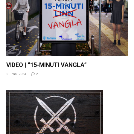
VIDEO | “15-MINUTI VANGLA”
21. mai 2023
2