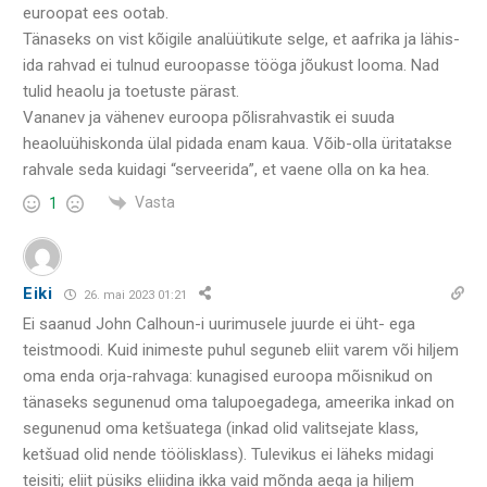
euroopat ees ootab.
Tänaseks on vist kõigile analüütikute selge, et aafrika ja lähis-
ida rahvad ei tulnud euroopasse tööga jõukust looma. Nad
tulid heaolu ja toetuste pärast.
Vananev ja vähenev euroopa põlisrahvastik ei suuda
heaoluühiskonda ülal pidada enam kaua. Võib-olla üritatakse
rahvale seda kuidagi “serveerida”, et vaene olla on ka hea.
Vasta
1
Eiki
26. mai 2023 01:21
Ei saanud John Calhoun-i uurimusele juurde ei üht- ega
teistmoodi. Kuid inimeste puhul seguneb eliit varem või hiljem
oma enda orja-rahvaga: kunagised euroopa mõisnikud on
tänaseks segunenud oma talupoegadega, ameerika inkad on
segunenud oma ketšuatega (inkad olid valitsejate klass,
ketšuad olid nende töölisklass). Tulevikus ei läheks midagi
teisiti; eliit püsiks eliidina ikka vaid mõnda aega ja hiljem