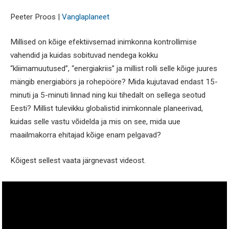
Peeter Proos |
Vanglaplaneet
Millised on kõige efektiivsemad inimkonna kontrollimise
vahendid ja kuidas sobituvad nendega kokku
“kliimamuutused”, “energiakriis” ja millist rolli selle kõige juures
mängib energiabörs ja rohepööre? Mida kujutavad endast 15-
minuti ja 5-minuti linnad ning kui tihedalt on sellega seotud
Eesti? Millist tulevikku globalistid inimkonnale planeerivad,
kuidas selle vastu võidelda ja mis on see, mida uue
maailmakorra ehitajad kõige enam pelgavad?
Kõigest sellest vaata järgnevast videost.