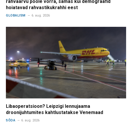
rahvaarvu poole võrra, samas kui demograafid
hoiatavad rahvastikukrahhi eest
GLOBALISM
6. aug. 2026
Libaoperatsioon? Leipzigi lennujaama
droonijuhtumites kahtlustatakse Venemaad
SÕDA
6. aug. 2026