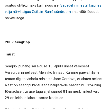
osutus ohtlikumaks kui haigus ise.
Sadadel inimestel kujunes
välja närvihaigus Guillain-Barré sündroom
,
mis võib lõppeda
halvatusega.
2009 seagripp
Taust
Seagripi puhang sai alguse 13. aprillil ühest väikesest
Veracruzi nimelisest Mehhiko linnast. Kümme päeva hiljem
teatas riigi tervishoiu minister Jose Cordova, et alates sellest
ajast on seagripi kahtlusega haiglaravile saadetud 1324 ning
tõenäoliselt viiruse tagajärjel surnud 81 inimest, millest vaid
29 on leidnud laboratoorse kinnituse.