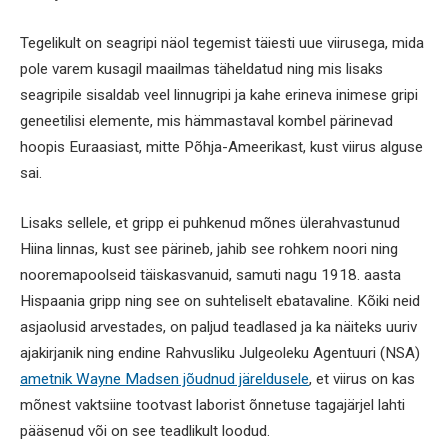
Tegelikult on seagripi näol tegemist täiesti uue viirusega, mida
pole varem kusagil maailmas täheldatud ning mis lisaks
seagripile sisaldab veel linnugripi ja kahe erineva inimese gripi
geneetilisi elemente, mis hämmastaval kombel pärinevad
hoopis Euraasiast, mitte Põhja-Ameerikast, kust viirus alguse
sai.
Lisaks sellele, et gripp ei puhkenud mõnes ülerahvastunud
Hiina linnas, kust see pärineb, jahib see rohkem noori ning
nooremapoolseid täiskasvanuid, samuti nagu 1918. aasta
Hispaania gripp ning see on suhteliselt ebatavaline. Kõiki neid
asjaolusid arvestades, on paljud teadlased ja ka näiteks uuriv
ajakirjanik ning endine Rahvusliku Julgeoleku Agentuuri (NSA)
ametnik Wayne Madsen jõudnud järeldusele
,
et viirus on kas
mõnest vaktsiine tootvast laborist õnnetuse tagajärjel lahti
pääsenud või on see teadlikult loodud.