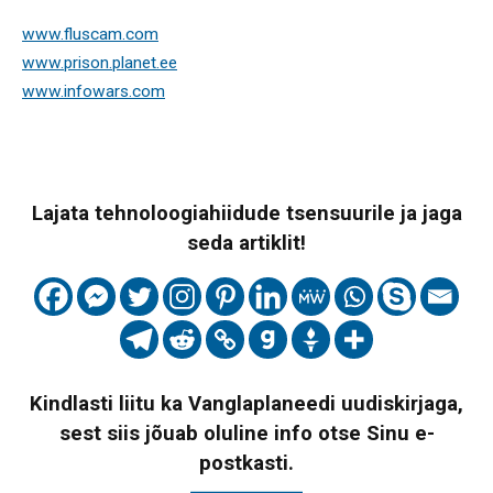
www.fluscam.com
www.prison.planet.ee
www.infowars.com
Lajata tehnoloogiahiidude tsensuurile ja jaga
seda artiklit!
Kindlasti liitu ka Vanglaplaneedi uudiskirjaga,
sest siis jõuab oluline info otse Sinu e-
postkasti.