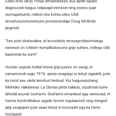
Edasi levis viirus Põhja-Ameerikasse, kus aprilli lõpuks
diagnoositi haigus neljasajal inimesel ning esines paar
surmajuhtumit, millest ühe kohta ütles USA
tervishoiuministeeriumi pressiesindaja Doug McBride
järgmist:
“See pole ebatavaline, et krooniliste terviseprobleemidega
inimesel on rohkem komplikatsioone gripi suhtes, millega võib
kaasneda ka surm”
Huvitav asjaolu hetkel leviva gripi juures on seegi, et
samamoodi nagu 1976. aasta seagrippi ei leitud sigadelt, pole
ka nüüd see väide kinnitust leidnud. Kui haigusepuhang
Mehhiko väikelinnas La Glorias pihta hakkas, süüdistati kohe
lähedal asuvat seafarmi. Seafarmi omanikud aga vannuvad, et
farmis kontrollitakse sigade tervist regulaarselt ning mingeid
jälgi seagripist pole siiani leitud ei loomadel ega ka farmi
töötajatel.