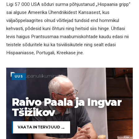
Ligi 57 000 USA sõduri surma põhjustanud „Hispaania gripp“
sai alguse Ameerika Ühendriikidest Kansasest, kus
väljaõppelaagrites olnud võitlejad tundsid end hommikul
kehvasti, põdesid kuni õhtuni ning heitsid siis hinge. Ühtlasi
levis haigus Prantsusmaa maabumiskohtade kaudu edasi nii
teistele sõduritele kui ka tsiviilisikutele ning sealt edasi
Hispaaniasse, Portugali, Kreekase jne.
UUS
Raivo Paala ja Ingvar
Tšižikov
VAATA INTERVJUUD