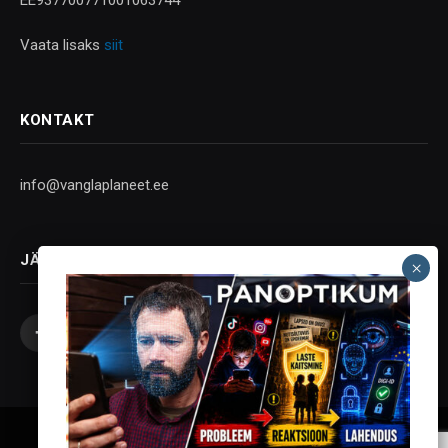
Vaata lisaks
siit
KONTAKT
info@vanglaplaneet.ee
JÄLGI SOTSIAALMEEDIAS
Facebook
X
Instagram
YouTube
Telegram
(Twitter)