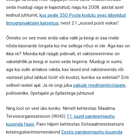
seda muidugi väga ei kajastatud, nagu ka 2008. aastal aset
leidnud juhtumit,
kus peale 350 Poola kodutu seas läbiviidud
linnugripivaktsiini katsetusi
,
neist 21 „sussid püsti viskas”.
Õnneks on see meie enda vaba valik ja keegi ei saa meile
nõela käsivarde torgata kui me sellega nõus ei ole. Aga kas on
ikka nii? Meedia küll räägib pidevalt, et vaktsineerimine on
vabatahtlik ja keegi ei sunni seda tegema. Muidugi ei sunni,
aga kui sulle antakse valida, kas lased end vaktsineerida või
vastasel juhul lahkud töölt või koolist, kumba sa eelistad? Eriti
sellisel raskel ajal. Ja nii ongi juba
paljude meditsiinitöötajate,
politseinike, õpetajate ja õpilastega juhtunud.
Ning lool on veel üks konks. Nimelt kehtestas Maailma
Terviseorganisatsioon (WHO)
11. juunil pandeemiaohu
kuuenda faasi.
Päev hiljem kehtestas Sotsiaalministeeriumi
kriisireguleerimismeeskond
Eestis pandeemiaohu kuuenda