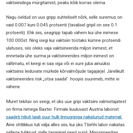
vaktsiinidega mürgitamist, peaks kõik korras olema.
Nagu öeldud on uus gripp suhteliselt nõrk, selle suremus on
vaid 0.007 kuni 0.045 protsenti (tavalisel gripil on see 0.1
protsenti). Ehk siis, seagripp tapab vähem kui ühe inimese
100 000st. Ning isegi kui vaktsiin töötaks kümne protsendi
ulatuses, siis oleks vaja vaktsineerida miljon inimest, et
ennetada ühe surma ja vaktsineerides miljon inimest on
vältimatu, et keegi ei saa viga või ei sure juba ainuüksi
vaktsiinis leiduvate mürkide kõrvalmõjude tagajärjel. Järelikult
vaktsineerides risk „otsa saada” hoopis suureneb, mitte ei
vähene.
Muret tekitav on seegi, et üks uue gripi vaktsiini valmistajatest
on firma nimega Baxter. Firmale kuuluvast Austria laborist
saadeti hiljuti laiali suur hulk linnugripiga nakatunud materjali.
Aine ohtlikkus tuli välja alles siis, kui üks Tšehhi labor nakatas
sellega tuhkruid, mille tagajärjel need surid. Massimeedias