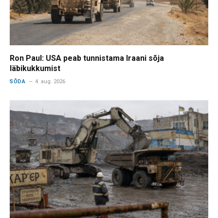
Ron Paul: USA peab tunnistama Iraani sõja
läbikukkumist
SÕDA
4. aug. 2026