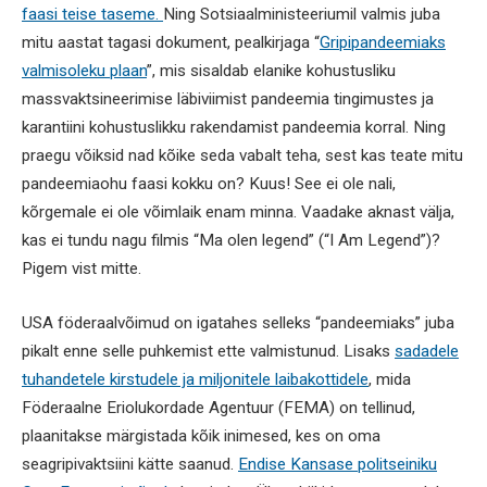
faasi teise taseme.
Ning Sotsiaalministeeriumil valmis juba
mitu aastat tagasi dokument, pealkirjaga “
Gripipandeemiaks
valmisoleku plaan
”, mis sisaldab elanike kohustusliku
massvaktsineerimise läbiviimist pandeemia tingimustes ja
karantiini kohustuslikku rakendamist pandeemia korral. Ning
praegu võiksid nad kõike seda vabalt teha, sest kas teate mitu
pandeemiaohu faasi kokku on? Kuus! See ei ole nali,
kõrgemale ei ole võimlaik enam minna. Vaadake aknast välja,
kas ei tundu nagu filmis “Ma olen legend” (“I Am Legend”)?
Pigem vist mitte.
USA föderaalvõimud on igatahes selleks “pandeemiaks” juba
pikalt enne selle puhkemist ette valmistunud. Lisaks
sadadele
tuhandetele kirstudele ja miljonitele laibakottidele
,
mida
Föderaalne Eriolukordade Agentuur (FEMA) on tellinud,
plaanitakse märgistada kõik inimesed, kes on oma
seagripivaktsiini kätte saanud.
Endise Kansase politseiniku