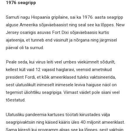
1976 seagripp
Samuti nagu Hispaania gripilaine, sai ka 1976. aasta seagripp
alguse Ameerika sõjaväebaasist ning seal see ka lõppes. New
Jersey osariigis asuvas Fort Dixi sõjaväebaasis kurtis
ajateenija, et tunneb end väsinult ja nõrgana ning järgmisel
päeval oli ta surnud.
Peale seda, kui viirus leiti veel umbes viiekümnelt sõdurilt,
kellest küll vaid 12 vajasid haiglaravi, veensid ametnikud
president Fordi, et kõik ameeriklased tuleks vaktsineerida,
sest ulatuslikult inimeselt inimesele leviva haiguse näol on
tegemist üliohtliku seagripiga. Viimast väidet pole siiani veel
tõestatud.
Ulatusliku pandeemia kartuses töötati kiirustades välja
seagripivaktsiin ning käised kääris üles 40 miljonit ameeriklast.
Sama kiiresti kui programm algas see ka lõppes, sest vaktsiin