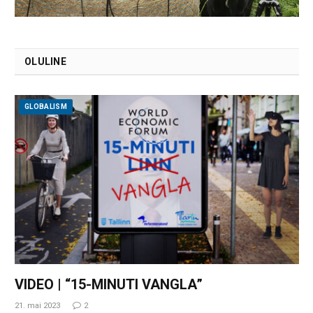
OLULINE
GLOBALISM
VIDEO | “15-MINUTI VANGLA”
21. mai 2023
2