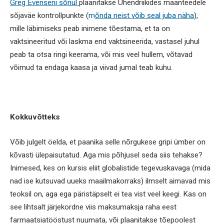
Greg Evenseni sõnul
plaanitakse Ühendriikides maanteedele
sõjaväe kontrollpunkte (
m
õnda neist võib seal juba näha
),
mille läbimiseks peab inimene tõestama, et ta on
vaktsineeritud või laskma end vaktsineerida, vastasel juhul
peab ta otsa ringi keerama, või mis veel hullem, võtavad
võimud ta endaga kaasa ja viivad jumal teab kuhu.
Kokkuvõtteks
Võib julgelt öelda, et paanika selle nõrgukese gripi ümber on
kõvasti ülepaisutatud. Aga mis põhjusel seda siis tehakse?
Inimesed, kes on kursis eliit globalistide tegevuskavaga (mida
nad ise kutsuvad uueks maailmakorraks) ilmselt aimavad mis
teoksil on, aga ega päristäpselt ei tea vist veel keegi. Kas on
see lihtsalt järjekordne viis maksumaksja raha eest
farmaatsiatööstust nuumata, või plaanitakse tõepoolest