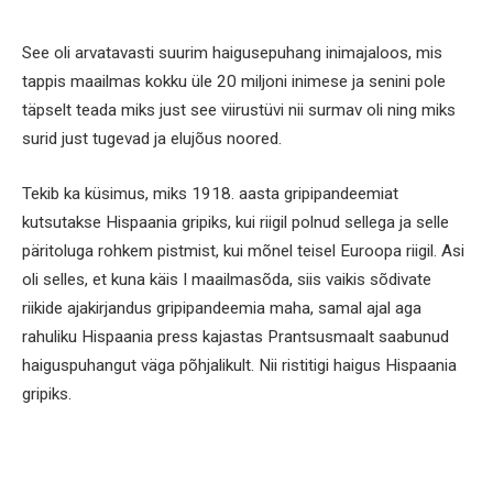
See oli arvatavasti suurim haigusepuhang inimajaloos, mis
tappis maailmas kokku üle 20 miljoni inimese ja senini pole
täpselt teada miks just see viirustüvi nii surmav oli ning miks
surid just tugevad ja elujõus noored.
Tekib ka küsimus, miks 1918. aasta gripipandeemiat
kutsutakse Hispaania gripiks, kui riigil polnud sellega ja selle
päritoluga rohkem pistmist, kui mõnel teisel Euroopa riigil. Asi
oli selles, et kuna käis I maailmasõda, siis vaikis sõdivate
riikide ajakirjandus gripipandeemia maha, samal ajal aga
rahuliku Hispaania press kajastas Prantsusmaalt saabunud
haiguspuhangut väga põhjalikult. Nii ristitigi haigus Hispaania
gripiks.