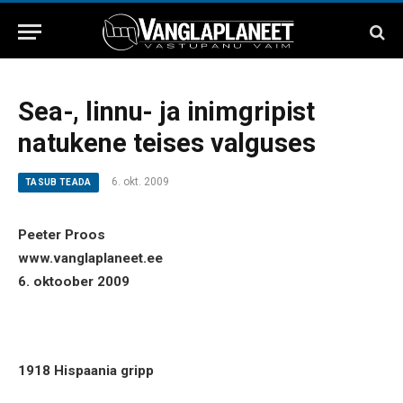
Sea-, linnu- ja inimgripist
natukene teises valguses
6. okt. 2009
TASUB TEADA
Peeter Proos
www.vanglaplaneet.ee
6. oktoober 2009
1918 Hispaania gripp