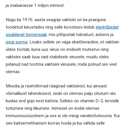
ja malaariasse 1 miljon inimest.
Nagu ka 1976. aasta seagripi vaktsiin on ka praegune
toodetud kiirustades ning selle koostises leidub
elavhõbedat
sisaldavat tiomersaali,
mis põhjustab halvatust, autismi ja
isegi surma
. Lisaks sellele on väga ebatõenäoline, et vaktsiin
üldse töötab, kuna uus viirus on endiselt muteeruv ning
vaktsiini saab luua vaid stabiilsele viirusele, muidu oleks
pidanud nad tootma vaktsiini viirusele, mida polnud siis veel
olemas.
Meedia ja ravimifirmad räägivad vaktsiinist, kui ainsast
võimalikust lahendusest, siiski on olemas palju ohutum viis
kuidas end gripi eest kaitsta. Selleks on vitamiin D-3, tervislik
toitumine ning liikumine. Inimesel on endal olemas
immuunsussüsteem ja see ei ole mingi vandenõuteooria. Kui
see kaitsemehhanism korras hoida ja kui vältida selle