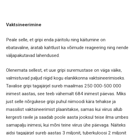
Vaktsineerimine
Peale selle, et gripi enda päritolu ning käitumine on
ebatavaline, äratab kahtlust ka võimude reageering ning nende
väljapakutavad lahendused.
Olenemata sellest, et uue gripi suremustase on väga väike,
valmistuvad paljud riigid kogu elanikkonna vaktsineerimiseks.
Tavalise gripi tagajärjel sureb maailmas 250 000-500 000
inimest aastas, see teeb vähemalt 684 inimest päevas. Miks
just selle nõrgukese gripi puhul niimoodi kära tehakse ja
massilist vaktsineerimist plaanitakse, samas kui viirus allub
kergesti ravile ja saadab poole aasta jooksul teise ilma umbes
samapalju inimesi, kui mõni teine viirus ühe päevaga. Näiteks
aidsi tagajärjel sureb aastas 3 miljonit, tuberkuloosi 2 miljonit