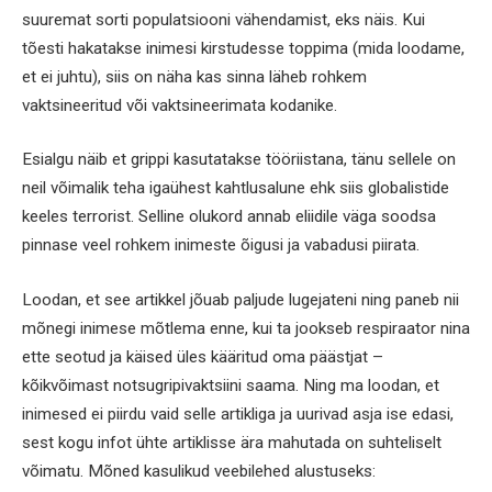
suuremat sorti populatsiooni vähendamist, eks näis. Kui
tõesti hakatakse inimesi kirstudesse toppima (mida loodame,
et ei juhtu), siis on näha kas sinna läheb rohkem
vaktsineeritud või vaktsineerimata kodanike.
Esialgu näib et grippi kasutatakse tööriistana, tänu sellele on
neil võimalik teha igaühest kahtlusalune ehk siis globalistide
keeles terrorist. Selline olukord annab eliidile väga soodsa
pinnase veel rohkem inimeste õigusi ja vabadusi piirata.
Loodan, et see artikkel jõuab paljude lugejateni ning paneb nii
mõnegi inimese mõtlema enne, kui ta jookseb respiraator nina
ette seotud ja käised üles kääritud oma päästjat –
kõikvõimast notsugripivaktsiini saama. Ning ma loodan, et
inimesed ei piirdu vaid selle artikliga ja uurivad asja ise edasi,
sest kogu infot ühte artiklisse ära mahutada on suhteliselt
võimatu. Mõned kasulikud veebilehed alustuseks: