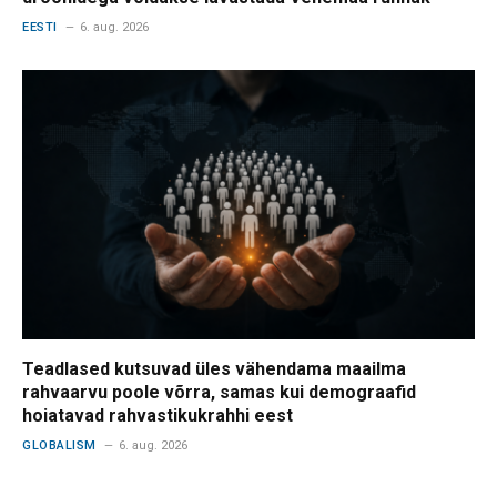
EESTI
6. aug. 2026
Teadlased kutsuvad üles vähendama maailma
rahvaarvu poole võrra, samas kui demograafid
hoiatavad rahvastikukrahhi eest
GLOBALISM
6. aug. 2026