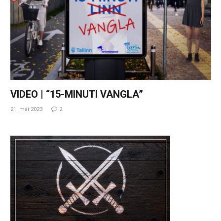
VIDEO | “15-MINUTI VANGLA”
21. mai 2023
2