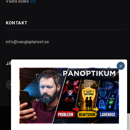
Vaata lisaks
siit
KONTAKT
info@vanglaplaneet.ee
JÄLGI SOTSIAALMEEDIAS
Facebook
X
Instagram
YouTube
Telegram
(Twitter)
Vanglaplaneet - Vastupanu Vaim