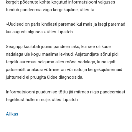
kergelt põdenute kohta kogutud informatsiooni valguses
tundub pandeemia väga kergekujuline, ütles ta.
»Uudised on päris kindlasti paremad kui mais ja isegi paremad
kui augusti alguses,» ütles Lipsitch.
Seagripp kuulutati juunis pandeemiaks, kui see oli kuue
nädalaga üle kogu maailma levinud. Asjatundjate sõnul pidi
tegelik suremus selguma alles mõne nädalaga, kuna igalt
patsiendilt analüüsi võtmine on võimatu ja kergekujulisemaid
juhtumeid ei pruugita üldse diagnoosida.
Informatsiooni puudumise tõttu jäi mitmes riigis pandeemiast
tegelikust hullem mulje, ütles Lipsitch.
Allikas