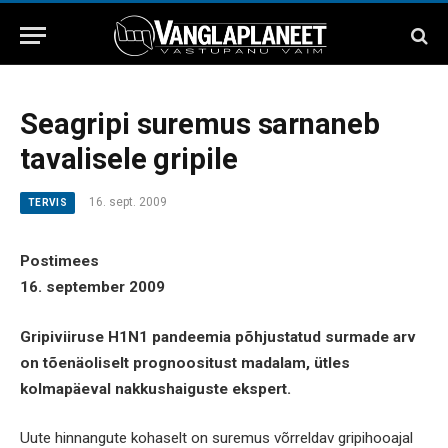
Seagripi suremus sarnaneb
tavalisele gripile
16. sept. 2009
TERVIS
Postimees
16. september 2009
Gripiviiruse H1N1 pandeemia põhjustatud surmade arv
on tõenäoliselt prognoositust madalam, ütles
kolmapäeval nakkushaiguste ekspert.
Uute hinnangute kohaselt on suremus võrreldav gripihooajal