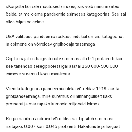
«Kui jätta kõrvale muutused viiruses, siis võib minu arvates
öelda, et me oleme pandeemia esimeses kategoorias. See sai
alles hiljuti selgeks.»
USA valitsuse pandeemia raskuse indeksil on viis kategooriat
ja esimene on võrreldav gripihooaja tasemega.
Gripihooajal on haigestunute suremus alla 0,1 protsendi, kuid
see tähendab sellegipoolest igal aastal 250 000-500 000
inimese suremist kogu maailmas.
Viienda kategooria pandeemia oleks võrreldav 1918. aasta
gripipandeemiaga, mille suremus oli hinnanguliselt kaks
protsenti ja mis tapaks kümneid miljoneid inimesi.
Kogu maailma andmeid võrreldes sai Lipsitch suremuse
näitajaks 0,007 kuni 0,045 protsenti. Nakatunute ja haigust