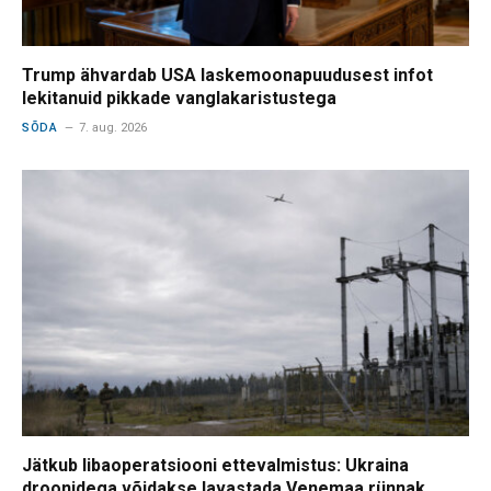
Trump ähvardab USA laskemoonapuudusest infot
lekitanuid pikkade vanglakaristustega
SÕDA
7. aug. 2026
Jätkub libaoperatsiooni ettevalmistus: Ukraina
droonidega võidakse lavastada Venemaa rünnak