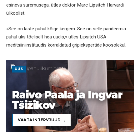
esineva suremusega, ütles doktor Marc Lipsitch Harvardi
ülikoolist.
«See on laste puhul kõige kergem. See on selle pandeemia
puhul üks tõeliselt hea uudis,» ütles Lipsitch USA
meditsiiniinstituudis korraldatud gripiekspertide koosolekul.
UUS
Raivo Paala ja Ingvar
Tšižikov
VAATA INTERVJUUD