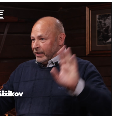
šižikov