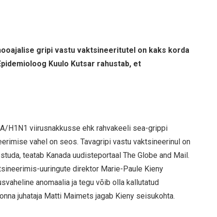
hooajalise gripi vastu vaktsineeritutel on kaks korda
pidemioloog Kuulo Kutsar rahustab, et
et A/H1N1 viirusnakkusse ehk rahvakeeli sea-grippi
eerimise vahel on seos. Tavagripi vastu vaktsineerinul on
tuda, teatab Kanada uudisteportaal The Globe and Mail.
sineerimis-uuringute direktor Marie-Paule Kieny
svaheline anomaalia ja tegu võib olla kallutatud
konna juhataja Matti Maimets jagab Kieny seisukohta.