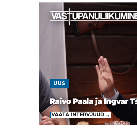
UUS
Raivo Paala ja Ingvar T
VAATA INTERVJUUD