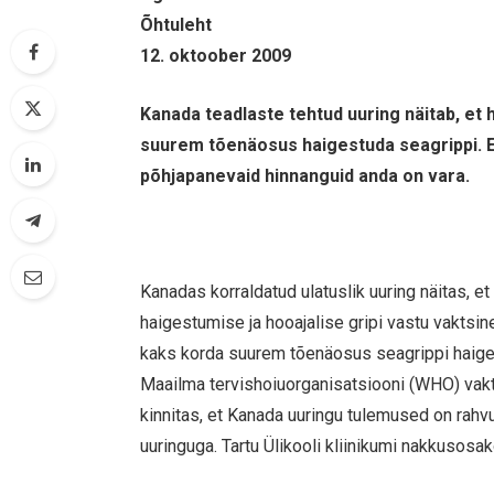
Õhtuleht
12. oktoober 2009
Kanada teadlaste tehtud uuring näitab, et 
suurem tõenäosus haigestuda seagrippi. E
põhjapanevaid hinnanguid anda on vara.
Kanadas korraldatud ulatuslik uuring näitas, 
haigestumise ja hooajalise gripi vastu vaktsin
kaks korda suurem tõenäosus seagrippi haiges
Maailma tervishoiuorganisatsiooni (WHO) vakt
kinnitas, et Kanada uuringu tulemused on rahvu
uuringuga. Tartu Ülikooli kliinikumi nakkusosa