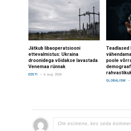
Jätkub libaoperatsiooni
Teadlased 
ettevalmistus: Ukraina
vähendama
droonidega võidakse lavastada
poole võrr
Venemaa rünnak
demograafi
rahvastiku
EESTI
6. aug. 2026
GLOBALISM