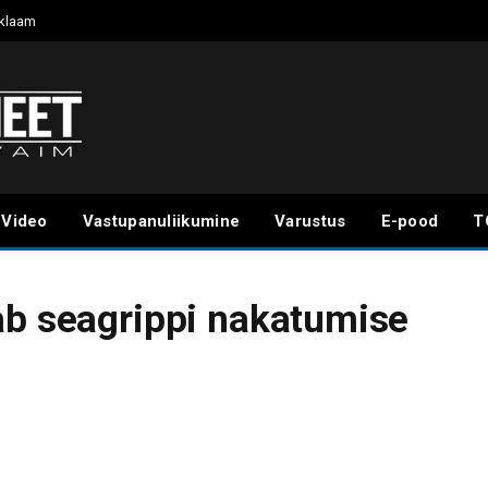
klaam
Video
Vastupanuliikumine
Varustus
E-pood
T
ab seagrippi nakatumise