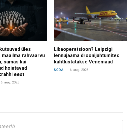
kutsuvad üles
Libaoperatsioon? Leipzigi
 maailma rahvaarvu
lennujaama droonijuhtumites
a, samas kui
kahtlustatakse Venemaad
d hoiatavad
SÕDA
6. aug. 2026
krahhi eest
6. aug. 2026