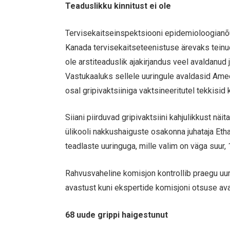
Teaduslikku kinnitust ei ole
Tervisekaitseinspektsiooni epidemioloogianõ
Kanada tervisekaitseteenistuse ärevaks teinud.
ole arstiteaduslik ajakirjandus veel avaldanud 
Vastukaaluks sellele uuringule avaldasid Amee
osal gripivaktsiiniga vaktsineeritutel tekkisid
Siiani piirduvad gripivaktsiini kahjulikkust n
ülikooli nakkushaiguste osakonna juhataja Eth
teadlaste uuringuga, mille valim on väga suur,
Rahvusvaheline komisjon kontrollib praegu uu
avastust kuni ekspertide komisjoni otsuse a
68 uude grippi haigestunut