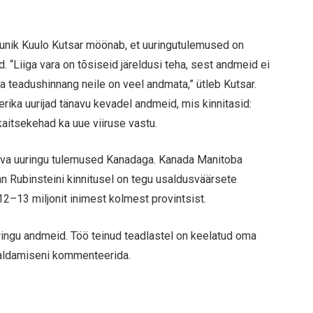
unik Kuulo Kutsar möönab, et uuringutulemused on
 “Liiga vara on tõsiseid järeldusi teha, sest andmeid ei
ja teadushinnang neile on veel andmata,” ütleb Kutsar.
rika uurijad tänavu kevadel andmeid, mis kinnitasid:
 kaitsekehad ka uue viiruse vastu.
äitava uuringu tulemused Kanadaga. Kanada Manitoba
an Rubinsteini kinnitusel on tegu usaldusväärsete
 12–13 miljonit inimest kolmest provintsist.
ringu andmeid. Töö teinud teadlastel on keelatud oma
valdamiseni kommenteerida.