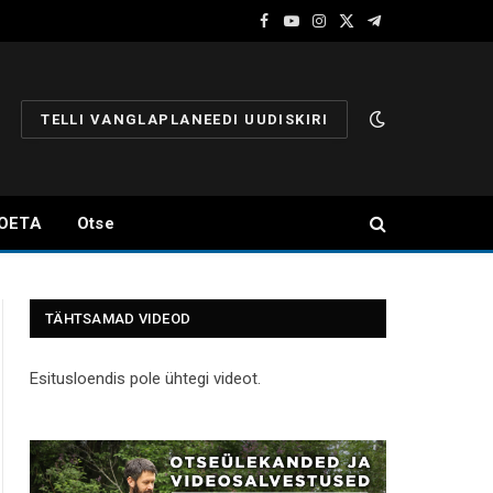
Facebook
YouTube
Instagram
X
Telegram
(Twitter)
TELLI VANGLAPLANEEDI UUDISKIRI
OETA
Otse
TÄHTSAMAD VIDEOD
Esitusloendis pole ühtegi videot.