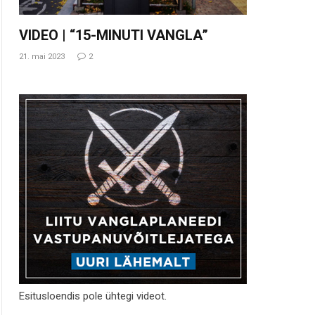
VIDEO | “15-MINUTI VANGLA”
21. mai 2023
2
Esitusloendis pole ühtegi videot.