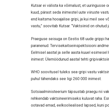
Kutsar ei välista ka võimalust, et uuringusse 
kuud, pärast seda inimestel uute viiruste vas
end kaitsma hooajalise gripi, ja kui meil see 
vastu,” soovitab Kutsar. “Vaktsiinid on ohutud j
Praeguse seisuga on Eestis 68 uude grippi ha
paranenud. Tervisekaitseinspektsiooni andmete
Eelmisel aastal ja selle aasta kuuel esimesel k
inimest. Ülemöödunud aastal tehti gripivaktsi
WHO soovitusel tuleks sea-gripi vastu vaktsin
puhul tähendaks see ligi 260 000 inimest.
Sotsiaalministeerium täpsustab praegu nii vakt
rehkendab vaktsineerimiseks kuluvat raha. Esm
ootavad emad, eelkooliealised lapsed, kuni po