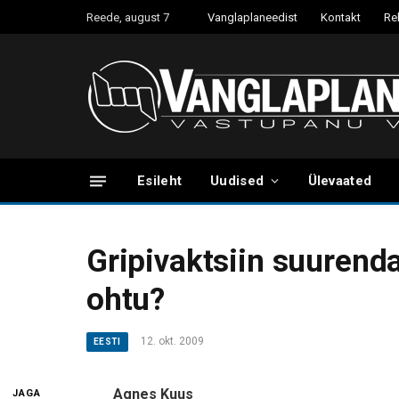
Reede, august 7
Vanglaplaneedist
Kontakt
Re
Esileht
Uudised
Ülevaated
Gripivaktsiin suurend
ohtu?
12. okt. 2009
EESTI
Agnes Kuus
JAGA