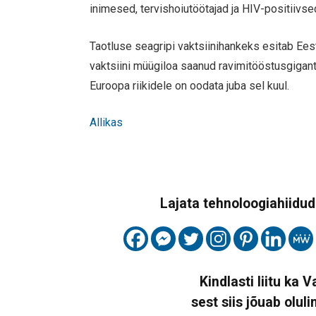
inimesed, tervishoiutöötajad ja HIV-positiivse
Taotluse seagripi vaktsiinihankeks esitab Ees
vaktsiini müügiloa saanud ravimitööstusgigant
Euroopa riikidele on oodata juba sel kuul.
Allikas
Lajata tehnoloogiahiidude
Kindlasti liitu ka 
sest siis jõuab oluli