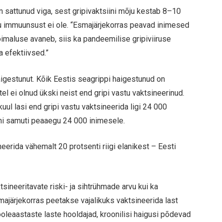
on sattunud viga, sest gripivaktsiini mõju kestab 8–10
tu immuunsust ei ole. “Esmajärjekorras peavad inimesed
võimaluse avaneb, siis ka pandeemilise gripiviiruse
a efektiivsed.”
igestunut. Kõik Eestis seagrippi haigestunud on
l ei olnud ükski neist end gripi vastu vaktsineerinud.
uul lasi end gripi vastu vaktsineerida ligi 24 000
ini samuti peaaegu 24 000 inimesele.
eerida vähemalt 20 protsenti riigi elanikest – Eesti
sineeritavate riski- ja sihtrühmade arvu kui ka
ajärjekorras peetakse vajalikuks vaktsineerida last
oleaastaste laste hooldajad, kroonilisi haigusi põdevad