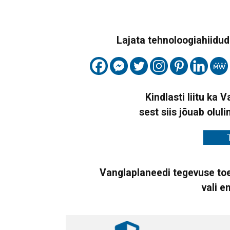
Lajata tehnoloogiahiidude
Kindlasti liitu ka 
sest siis jõuab oluli
Vanglaplaneedi tegevuse toe
vali e