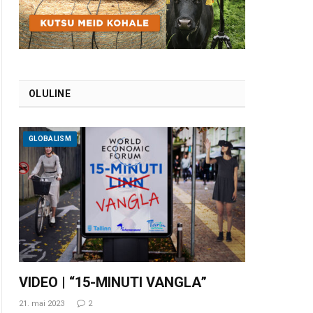
OLULINE
GLOBALISM
VIDEO | “15-MINUTI VANGLA”
21. mai 2023
2