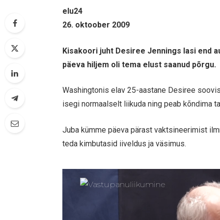
elu24
26. oktoober 2009
Kisakoori juht Desiree Jennings lasi end 
päeva hiljem oli tema elust saanud põrgu.
Washingtonis elav 25-aastane Desiree soovis 
isegi normaalselt liikuda ning peab kõndima t
Juba kümme päeva pärast vaktsineerimist ilmne
teda kimbutasid iiveldus ja väsimus.