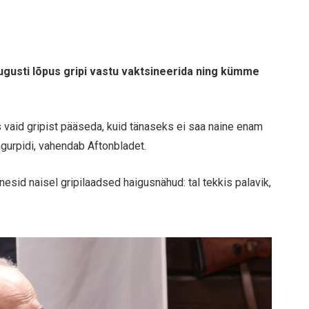
augusti lõpus gripi vastu vaktsineerida ning kümme
vaid gripist pääseda, kuid tänaseks ei saa naine enam
agurpidi, vahendab Aftonbladet.
sid naisel gripilaadsed haigusnähud: tal tekkis palavik,