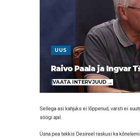
UUS
Raivo Paala ja Ingvar T
VAATA INTERVJUUD
Sellega asi kahjuks ei lõppenud, varsti ei suut
söögi ajal.
Üsna pea tekkis Desireel raskusi ka kõnelem