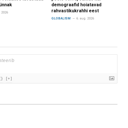
ünnak
demograafid hoiatavad
rahvastikukrahhi eest
. 2026
GLOBALISM
6. aug. 2026
{}
[+]