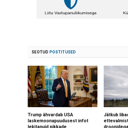
SEOTUD
POSTITUSED
Trump ähvardab USA
Jätkub liba
laskemoonapuudusest infot
ettevalmis
lekitanuid pikkade
droonidega