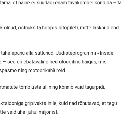
stama, et naine ei suudagi enam tavakombel kõndida – ta
ik olnud, ostnuks ta hoopis lotopileti, mitte lasknud end
tähelepanu alla sattunud. Uudisteprogrammi «Inside
a – see on ebatavaline neuroloogiline haigus, mis
 spasme ning motoorikahäireid.
matute tõmbluste all ning kõnnib vaid tagurpidi.
tsiooniga gripivaktsiinile, kuid nad rõhutavad, et tegu
te vaid ühel juhul miljonist.