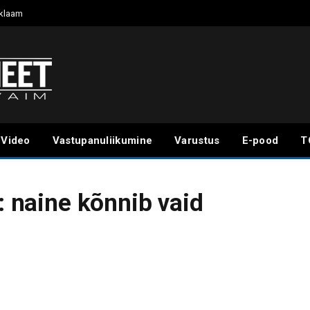
klaam
Video
Vastupanuliikumine
Varustus
E-pood
T
g: naine kõnnib vaid