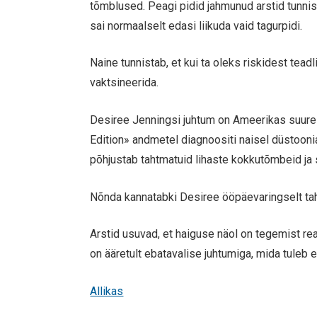
tõmblused. Peagi pidid jahmunud arstid tunni
sai normaalselt edasi liikuda vaid tagurpidi.
Naine tunnistab, et kui ta oleks riskidest teadl
vaktsineerida.
Desiree Jenningsi juhtum on Ameerikas suure 
Edition» andmetel diagnoositi naisel düstooni
põhjustab tahtmatuid lihaste kokkutõmbeid ja
Nõnda kannatabki Desiree ööpäevaringselt taht
Arstid usuvad, et haiguse näol on tegemist reak
on ääretult ebatavalise juhtumiga, mida tuleb et
Allikas