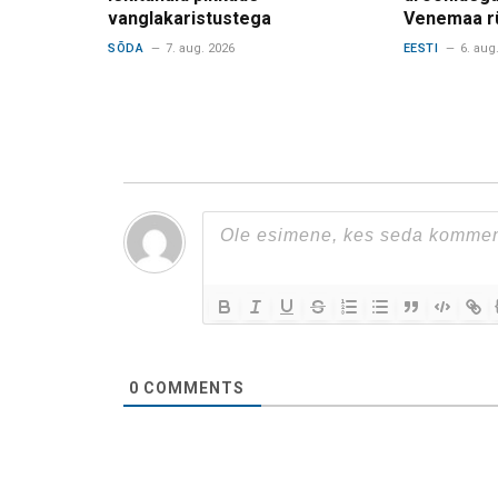
vanglakaristustega
Venemaa r
SÕDA
7. aug. 2026
EESTI
6. aug
0
COMMENTS