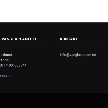
 VANGLAPLANEETI
KONTAKT
andmed:
info@vanglaplaneet.ee
Proos
00771001063744
isaks
siit