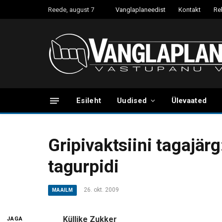
Reede, august 7
Vanglaplaneedist
Kontakt
Re
Esileht
Uudised
Ülevaated
Gripivaktsiini tagajär
tagurpidi
26. okt. 2009
MAAILM
Küllike Zukker
JAGA