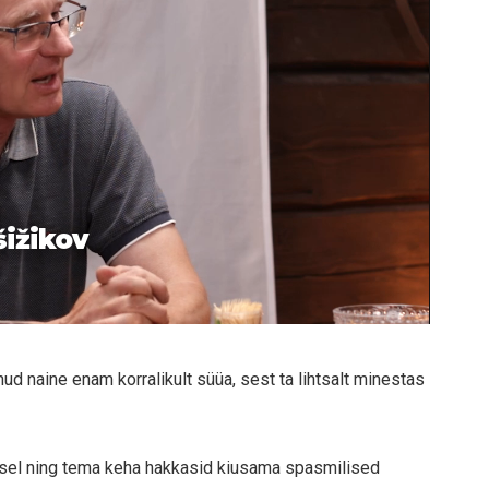
šižikov
nud naine enam korralikult süüa, sest ta lihtsalt minestas
isel ning tema keha hakkasid kiusama spasmilised