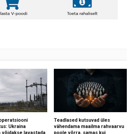
operatsiooni
Teadlased kutsuvad üles
tus: Ukraina
vähendama maailma rahvaarvu
 võidakse lavastada
poole võrra, samas kui