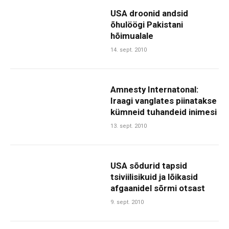
USA droonid andsid
õhulöögi Pakistani
hõimualale
14. sept. 2010
Amnesty Internatonal:
Iraagi vanglates piinatakse
kümneid tuhandeid inimesi
13. sept. 2010
USA sõdurid tapsid
tsiviilisikuid ja lõikasid
afgaanidel sõrmi otsast
9. sept. 2010