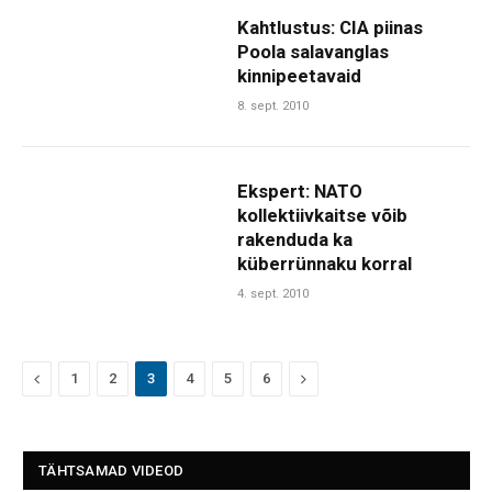
Kahtlustus: CIA piinas
Poola salavanglas
kinnipeetavaid
8. sept. 2010
Ekspert: NATO
kollektiivkaitse võib
rakenduda ka
küberrünnaku korral
4. sept. 2010
Previous
Next
1
2
3
4
5
6
TÄHTSAMAD VIDEOD