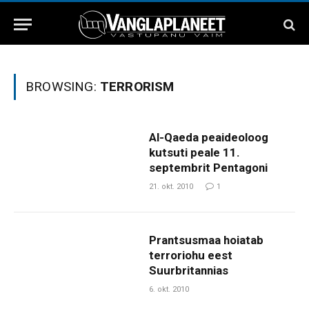
BROWSING:
TERRORISM
Al-Qaeda peaideoloog
kutsuti peale 11.
septembrit Pentagoni
21. okt. 2010
1
Prantsusmaa hoiatab
terroriohu eest
Suurbritannias
6. okt. 2010