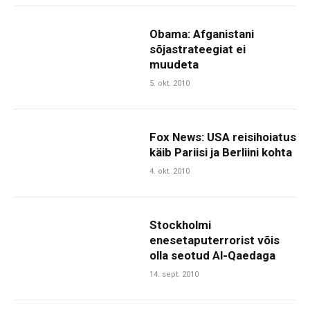
Obama: Afganistani
sõjastrateegiat ei
muudeta
5. okt. 2010
Fox News: USA reisihoiatus
käib Pariisi ja Berliini kohta
4. okt. 2010
Stockholmi
enesetaputerrorist võis
olla seotud Al-Qaedaga
14. sept. 2010