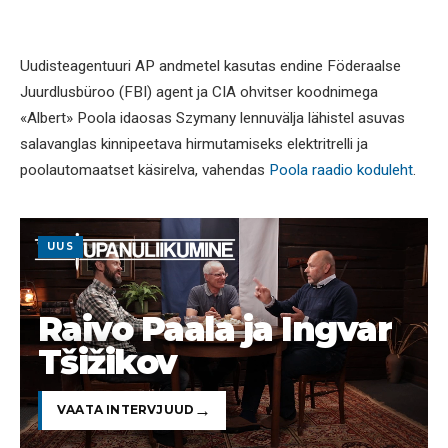
Uudisteagentuuri AP andmetel kasutas endine Föderaalse
Juurdlusbüroo (FBI) agent ja CIA ohvitser koodnimega
«Albert» Poola idaosas Szymany lennuvälja lähistel asuvas
salavanglas kinnipeetava hirmutamiseks elektritrelli ja
poolautomaatset käsirelva, vahendas
Poola raadio koduleht
.
UUS
Raivo Paala ja Ingvar
Tšižikov
VAATA INTERVJUUD