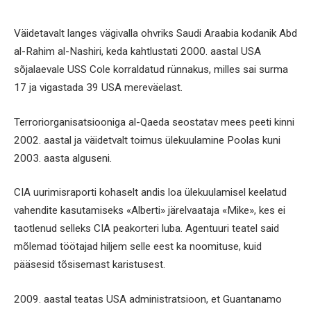
Väidetavalt langes vägivalla ohvriks Saudi Araabia kodanik Abd
al-Rahim al-Nashiri, keda kahtlustati 2000. aastal USA
sõjalaevale USS Cole korraldatud rünnakus, milles sai surma
17 ja vigastada 39 USA mereväelast.
Terroriorganisatsiooniga al-Qaeda seostatav mees peeti kinni
2002. aastal ja väidetvalt toimus ülekuulamine Poolas kuni
2003. aasta alguseni.
CIA uurimisraporti kohaselt andis loa ülekuulamisel keelatud
vahendite kasutamiseks «Alberti» järelvaataja «Mike», kes ei
taotlenud selleks CIA peakorteri luba. Agentuuri teatel said
mõlemad töötajad hiljem selle eest ka noomituse, kuid
pääsesid tõsisemast karistusest.
2009. aastal teatas USA administratsioon, et Guantanamo