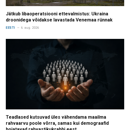
Jätkub libaoperatsiooni ettevalmistus: Ukraina
droonidega võidakse lavastada Venemaa rünnak
EESTI
6. aug. 2026
Teadlased kutsuvad üles vähendama maailma
rahvaarvu poole võrra, samas kui demograafid
hoiatavad rahvastikukrahhi eest