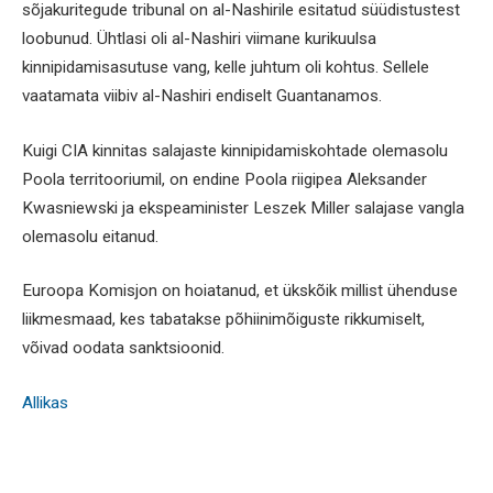
sõjakuritegude tribunal on al-Nashirile esitatud süüdistustest
loobunud. Ühtlasi oli al-Nashiri viimane kurikuulsa
kinnipidamisasutuse vang, kelle juhtum oli kohtus. Sellele
vaatamata viibiv al-Nashiri endiselt Guantanamos.
Kuigi CIA kinnitas salajaste kinnipidamiskohtade olemasolu
Poola territooriumil, on endine Poola riigipea Aleksander
Kwasniewski ja ekspeaminister Leszek Miller salajase vangla
olemasolu eitanud.
Euroopa Komisjon on hoiatanud, et ükskõik millist ühenduse
liikmesmaad, kes tabatakse põhiinimõiguste rikkumiselt,
võivad oodata sanktsioonid.
Allikas