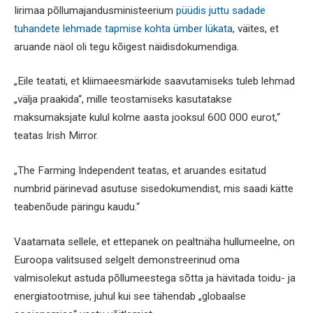
Iirimaa põllumajandusministeerium
püüdis juttu sadade
tuhandete lehmade tapmise kohta ümber lükata
, väites, et
aruande näol oli tegu kõigest näidisdokumendiga.
„Eile teatati, et kliimaeesmärkide saavutamiseks tuleb lehmad
„välja praakida“, mille teostamiseks kasutatakse
maksumaksjate kulul kolme aasta jooksul 600 000 eurot,“
teatas Irish Mirror.
„The Farming Independent teatas, et aruandes esitatud
numbrid pärinevad asutuse sisedokumendist, mis saadi kätte
teabenõude päringu kaudu.“
Vaatamata sellele, et ettepanek on pealtnäha hullumeelne, on
Euroopa valitsused selgelt demonstreerinud oma
valmisolekut astuda põllumeestega sõtta ja hävitada toidu- ja
energiatootmise, juhul kui see tähendab „globaalse