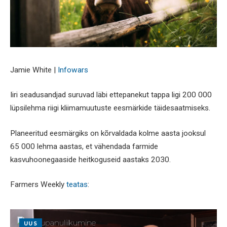
Jamie White |
Infowars
Iiri seadusandjad suruvad läbi ettepanekut tappa ligi 200 000
lüpsilehma riigi kliimamuutuste eesmärkide täidesaatmiseks.
Planeeritud eesmärgiks on kõrvaldada kolme aasta jooksul
65 000 lehma aastas, et vähendada farmide
kasvuhoonegaaside heitkoguseid aastaks 2030.
Farmers Weekly
teatas
:
UUS