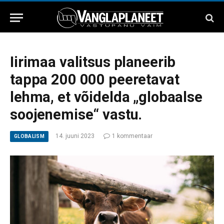
Iirimaa valitsus planeerib
tappa 200 000 peeretavat
lehma, et võidelda „globaalse
soojenemise“ vastu.
14. juuni 2023
1 kommentaar
GLOBALISM