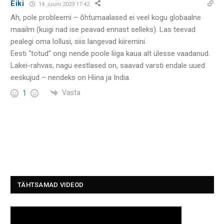
Eiki
14. juuni 2023 17:42
Ah, pole probleemi – õhtumaalased ei veel kogu globaalne
maailm (kuigi nad ise peavad ennast selleks). Las teevad
pealegi oma lollusi, siis langevad kiiremini.
Eesti “totud” ongi nende poole liiga kaua alt ülesse vaadanud.
Lakei-rahvas, nagu eestlased on, saavad varsti endale uued
eeskujud – nendeks on Hiina ja India.
Vasta
1
TÄHTSAMAD VIDEOD