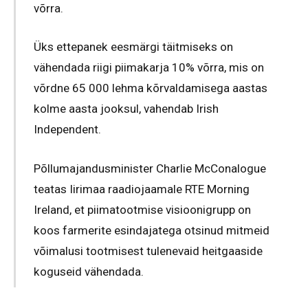
võrra.
Üks ettepanek eesmärgi täitmiseks on
vähendada riigi piimakarja 10% võrra, mis on
võrdne 65 000 lehma kõrvaldamisega aastas
kolme aasta jooksul, vahendab Irish
Independent.
Põllumajandusminister Charlie McConalogue
teatas Iirimaa raadiojaamale RTE Morning
Ireland, et piimatootmise visioonigrupp on
koos farmerite esindajatega otsinud mitmeid
võimalusi tootmisest tulenevaid heitgaaside
koguseid vähendada.