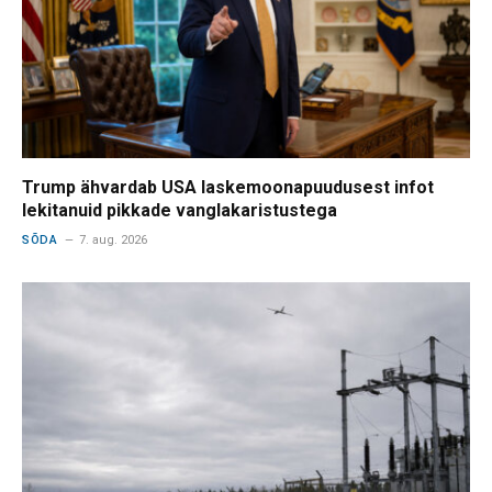
Trump ähvardab USA laskemoonapuudusest infot
lekitanuid pikkade vanglakaristustega
SÕDA
7. aug. 2026