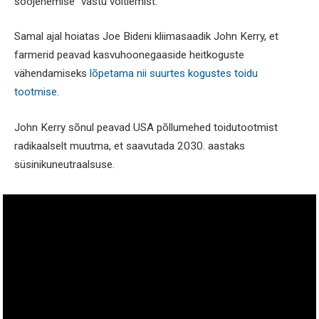
soojenemise“ vastu võitlemist.
Samal ajal hoiatas Joe Bideni kliimasaadik John Kerry, et
farmerid peavad kasvuhoonegaaside heitkoguste
vähendamiseks
lõpetama nii suurtes kogustes toidu
tootmise
.
John Kerry sõnul peavad USA põllumehed toidutootmist
radikaalselt muutma, et saavutada 2030. aastaks
süsinikuneutraalsuse.