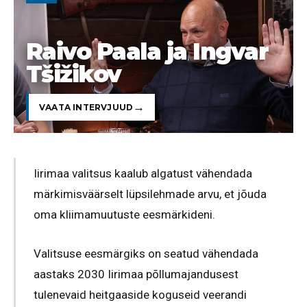
Raivo Paala ja Ingvar
Tšižikov
VAATA INTERVJUUD
Iirimaa valitsus kaalub algatust vähendada
märkimisväärselt lüpsilehmade arvu, et jõuda
oma kliimamuutuste eesmärkideni.
Valitsuse eesmärgiks on seatud vähendada
aastaks 2030 Iirimaa põllumajandusest
tulenevaid heitgaaside koguseid veerandi