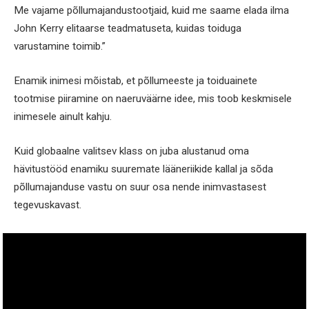
Me vajame põllumajandustootjaid, kuid me saame elada ilma
John Kerry elitaarse teadmatuseta, kuidas toiduga
varustamine toimib.”
Enamik inimesi mõistab, et põllumeeste ja toiduainete
tootmise piiramine on naeruväärne idee, mis toob keskmisele
inimesele ainult kahju.
Kuid globaalne valitsev klass on juba alustanud oma
hävitustööd enamiku suuremate lääneriikide kallal ja sõda
põllumajanduse vastu on suur osa nende inimvastasest
tegevuskavast.