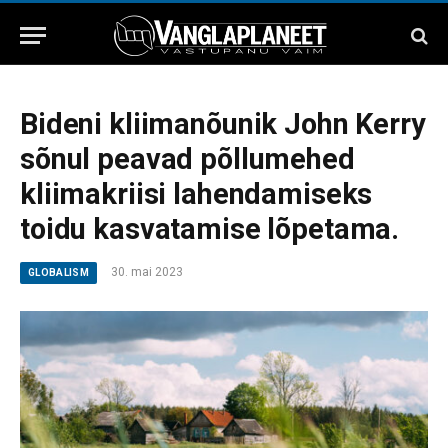
Bideni kliimanõunik John Kerry
sõnul peavad põllumehed
kliimakriisi lahendamiseks
toidu kasvatamise lõpetama.
30. mai 2023
GLOBALISM