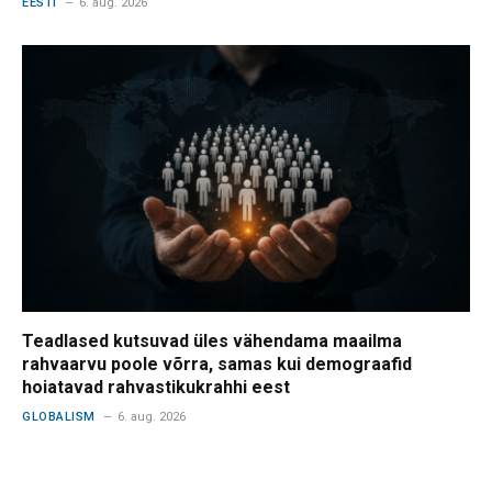
EESTI
6. aug. 2026
Teadlased kutsuvad üles vähendama maailma
rahvaarvu poole võrra, samas kui demograafid
hoiatavad rahvastikukrahhi eest
GLOBALISM
6. aug. 2026