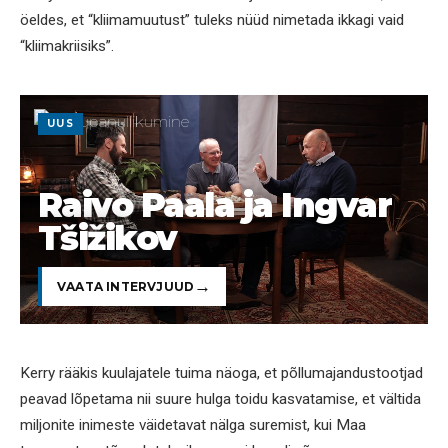
öeldes, et “kliimamuutust” tuleks nüüd nimetada ikkagi vaid
“kliimakriisiks”.
UUS
Raivo Paala ja Ingvar
Tšižikov
VAATA INTERVJUUD
Kerry rääkis kuulajatele tuima näoga, et põllumajandustootjad
peavad lõpetama nii suure hulga toidu kasvatamise, et vältida
miljonite inimeste väidetavat nälga suremist, kui Maa