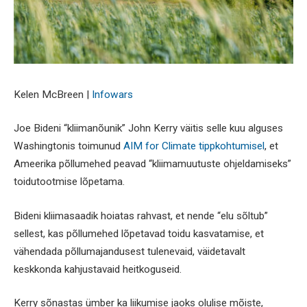
Kelen McBreen |
Infowars
Joe Bideni “kliimanõunik” John Kerry väitis selle kuu alguses
Washingtonis toimunud
AIM for Climate tippkohtumisel
, et
Ameerika põllumehed peavad “kliimamuutuste ohjeldamiseks”
toidutootmise lõpetama.
Bideni kliimasaadik hoiatas rahvast, et nende “elu sõltub”
sellest, kas põllumehed lõpetavad toidu kasvatamise, et
vähendada põllumajandusest tulenevaid, väidetavalt
keskkonda kahjustavaid heitkoguseid.
Kerry sõnastas ümber ka liikumise jaoks olulise mõiste,