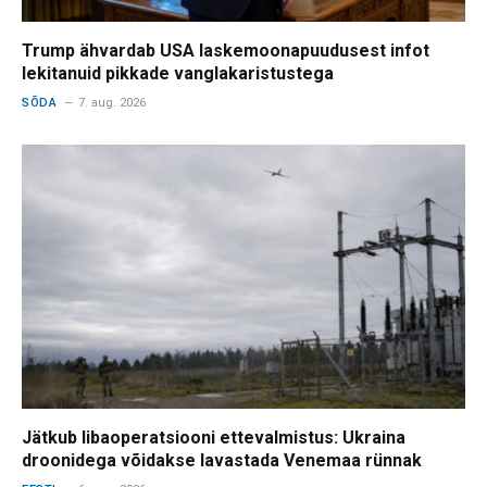
Trump ähvardab USA laskemoonapuudusest infot
lekitanuid pikkade vanglakaristustega
SÕDA
7. aug. 2026
Jätkub libaoperatsiooni ettevalmistus: Ukraina
droonidega võidakse lavastada Venemaa rünnak