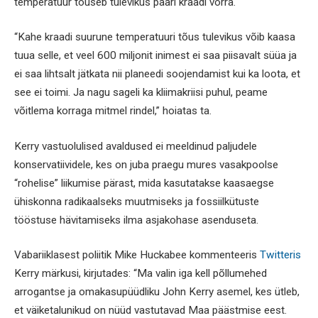
temperatuur tõuseb tulevikus paari kraadi võrra.
“Kahe kraadi suurune temperatuuri tõus tulevikus võib kaasa
tuua selle, et veel 600 miljonit inimest ei saa piisavalt süüa ja
ei saa lihtsalt jätkata nii planeedi soojendamist kui ka loota, et
see ei toimi. Ja nagu sageli ka kliimakriisi puhul, peame
võitlema korraga mitmel rindel,” hoiatas ta.
Kerry vastuolulised avaldused ei meeldinud paljudele
konservatiividele, kes on juba praegu mures vasakpoolse
“rohelise” liikumise pärast, mida kasutatakse kaasaegse
ühiskonna radikaalseks muutmiseks ja fossiilkütuste
tööstuse hävitamiseks ilma asjakohase asenduseta.
Vabariiklasest poliitik Mike Huckabee kommenteeris
Twitteris
Kerry märkusi, kirjutades: “Ma valin iga kell põllumehed
arrogantse ja omakasupüüdliku John Kerry asemel, kes ütleb,
et väiketalunikud on nüüd vastutavad Maa päästmise eest.