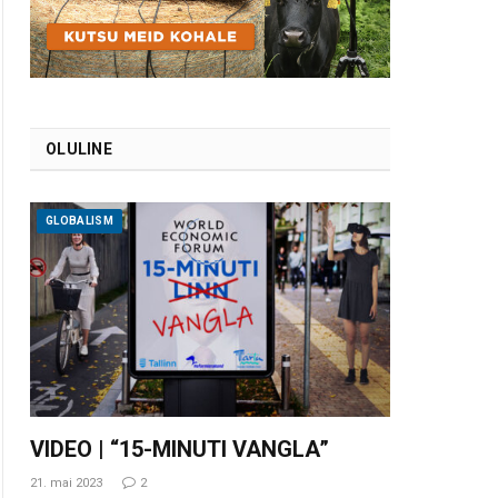
OLULINE
GLOBALISM
VIDEO | “15-MINUTI VANGLA”
21. mai 2023
2