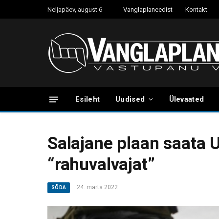
Neljapäev, august 6
Vanglaplaneedist
Kontakt
Esileht
Uudised
Ülevaated
Salajane plaan saata
“rahuvalvajat”
24. märts 2022
SÕDA