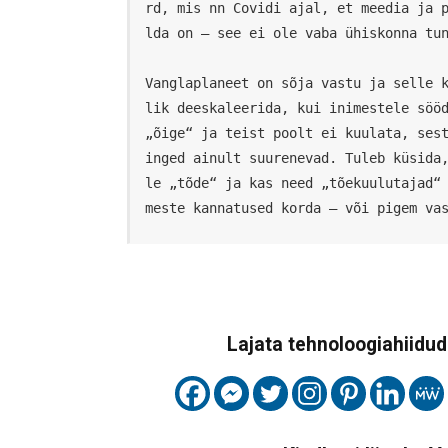
rd, mis nn Covidi ajal, et meedia ja 
lda on – see ei ole vaba ühiskonna tun
Vanglaplaneet on sõja vastu ja selle 
lik deeskaleerida, kui inimestele sööd
„õige“ ja teist poolt ei kuulata, ses
inged ainult suurenevad. Tuleb küsida
le „tõde“ ja kas need „tõekuulutajad“
meste kannatused korda – või pigem va
Lajata tehnoloogiahiidude