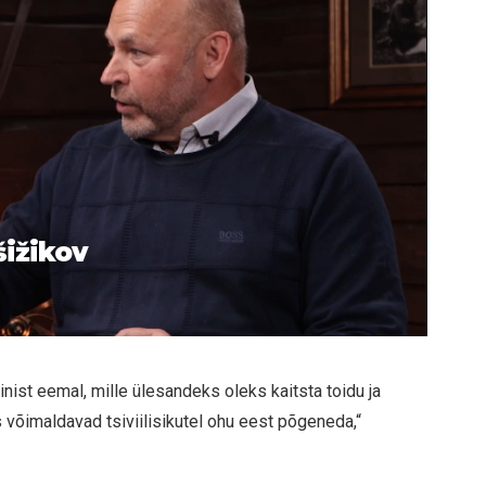
šižikov
nist eemal, mille ülesandeks oleks kaitsta toidu ja
 võimaldavad tsiviilisikutel ohu eest põgeneda,“