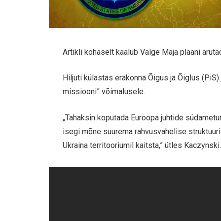
Artikli kohaselt kaalub Valge Maja plaani aru
Hiljuti külastas erakonna Õigus ja Õiglus (PiS)
missiooni” võimalusele.
„Tahaksin koputada Euroopa juhtide südametun
isegi mõne suurema rahvusvahelise struktuur
Ukraina territooriumil kaitsta,” ütles Kaczynski