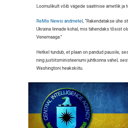
Loomulikult võib vägede saatmise ametlik ja t
ReMix Newsi andmetel
, “Rakendatakse ühe s
Ukraina linnade kohal, mis tähendaks tõsist olu
Venemaaga.”
Hetkel tundub, et plaan on pandud pausile, se
ning justiitsministeeriumi juhtkonna vahel, se
Washingtoni heakskiitu.