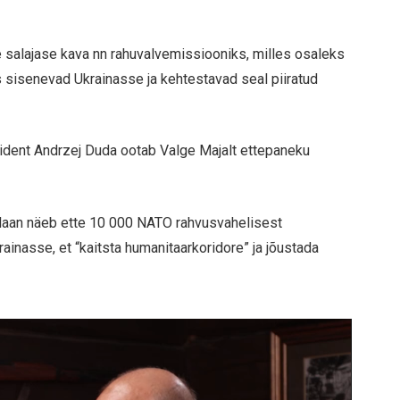
e salajase kava nn rahuvalvemissiooniks, milles osaleks
s sisenevad Ukrainasse ja kehtestavad seal piiratud
sident Andrzej Duda ootab Valge Majalt ettepaneku
plaan näeb ette 10 000 NATO rahvusvahelisest
ainasse, et “kaitsta humanitaarkoridore” ja jõustada