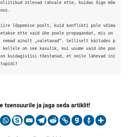
poliitikud ütlevad rahvale ette, kuidas õige mõe
nus. 

kiire lõppemise poolt, kuid konflikti pole võima
etakse ette vaid ühe poole propagandat, mis on 
t nemad ainult „valetavad“. Selliselt käitudes p
, kellele on see kasulik, kui usume vaid ühe poo
 on kuidagiviisi tõestanud, et neile lähevad ini
stupidi?
 tsensuurile ja jaga seda artiklit!