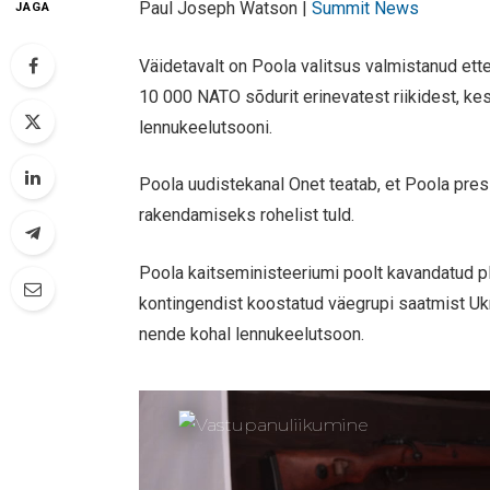
Paul Joseph Watson |
Summit News
JAGA
Väidetavalt on Poola valitsus valmistanud ett
10 000 NATO sõdurit erinevatest riikidest, ke
lennukeelutsooni.
Poola uudistekanal Onet teatab, et Poola pre
rakendamiseks rohelist tuld.
Poola kaitseministeeriumi poolt kavandatud 
kontingendist koostatud väegrupi saatmist Ukr
nende kohal lennukeelutsoon.