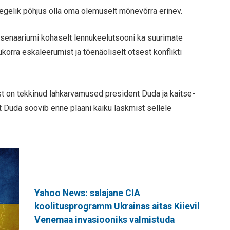
egelik põhjus olla oma olemuselt mõnevõrra erinev.
tsenaariumi kohaselt lennukeelutsooni ka suurimate
korra eskaleerumist ja tõenäoliselt otsest konflikti
st on tekkinud lahkarvamused president Duda ja kaitse-
st Duda soovib enne plaani käiku laskmist sellele
Yahoo News: salajane CIA
koolitusprogramm Ukrainas aitas Kiievil
Venemaa invasiooniks valmistuda