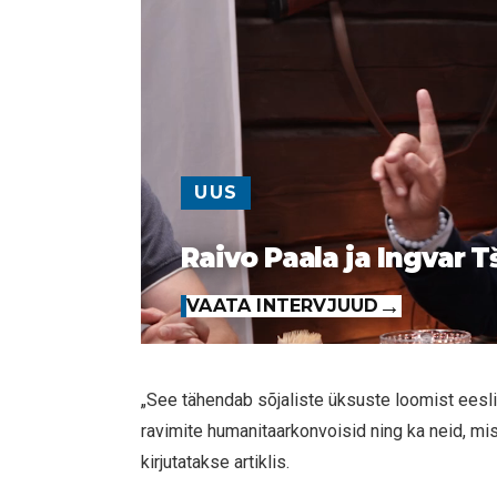
UUS
Raivo Paala ja Ingvar T
VAATA INTERVJUUD
„See tähendab sõjaliste üksuste loomist eeslii
ravimite humanitaarkonvoisid ning ka neid, mis
kirjutatakse artiklis.