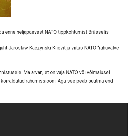
tada enne neljapäevast NATO tippkohtumist Brüsselis.
 juht Jaroslaw Kaczynski Kiievit ja viitas NATO “rahuvalve
nistusele. Ma arvan, et on vaja NATO või võimalusel
i korraldatud rahumissiooni. Aga see peab suutma end
.