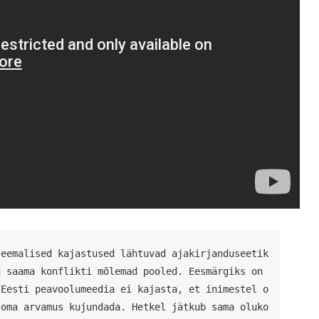
teemalised kajastused lähtuvad ajakirjanduseetik
 saama konflikti mõlemad pooled. Eesmärgiks on 
 Eesti peavoolumeedia ei kajasta, et inimestel o
 oma arvamus kujundada. Hetkel jätkub sama oluko