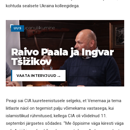
kohtuda sealsete Ukraina kolleegidega.
UUS
Raivo Paala ja Ingvar
Tšižikov
VAATA INTERVJUUD
Peagi sai CIA luureteenistusele selgeks, et Venemaa ja tema
liitlaste näol on tegemist palju võimekama vastasega, kui
islamistlikud rühmitused, kellega CIA oli võidelnud 11.
septembri järgsetes sõdades. “Me õppisime väga kiiresti väga