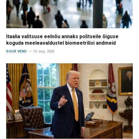
Itaalia valitsuse eelnõu annaks politseile õiguse
koguda meeleavaldustel biomeetrilisi andmeid
SUUR VEND
10. aug. 2026