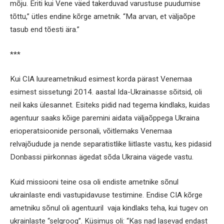
mõju. Eriti kui Vene väed takerduvad varustuse puudumise
tõttu,” ütles endine kõrge ametnik. “Ma arvan, et väljaõpe
tasub end tõesti ära.”
***
Kui CIA luureametnikud esimest korda pärast Venemaa
esimest sissetungi 2014. aastal Ida-Ukrainasse sõitsid, oli
neil kaks ülesannet. Esiteks pidid nad tegema kindlaks, kuidas
agentuur saaks kõige paremini aidata väljaõppega Ukraina
erioperatsioonide personali, võitlemaks Venemaa
relvajõudude ja nende separatistlike liitlaste vastu, kes pidasid
Donbassi piirkonnas ägedat sõda Ukraina vägede vastu.
Kuid missiooni teine osa oli endiste ametnike sõnul
ukrainlaste endi vastupidavuse testimine. Endise CIA kõrge
ametniku sõnul oli agentuuril vaja kindlaks teha, kui tugev on
ukrainlaste “selgroog”. Küsimus oli: “Kas nad lasevad endast