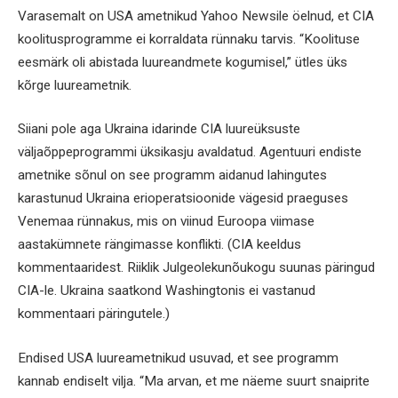
Varasemalt on USA ametnikud Yahoo Newsile öelnud, et CIA
koolitusprogramme ei korraldata rünnaku tarvis. “Koolituse
eesmärk oli abistada luureandmete kogumisel,” ütles üks
kõrge luureametnik.
Siiani pole aga Ukraina idarinde CIA luureüksuste
väljaõppeprogrammi üksikasju avaldatud. Agentuuri endiste
ametnike sõnul on see programm aidanud lahingutes
karastunud Ukraina erioperatsioonide vägesid praeguses
Venemaa rünnakus, mis on viinud Euroopa viimase
aastakümnete rängimasse konflikti. (CIA keeldus
kommentaaridest. Riiklik Julgeolekunõukogu suunas päringud
CIA-le. Ukraina saatkond Washingtonis ei vastanud
kommentaari päringutele.)
Endised USA luureametnikud usuvad, et see programm
kannab endiselt vilja. “Ma arvan, et me näeme suurt snaiprite