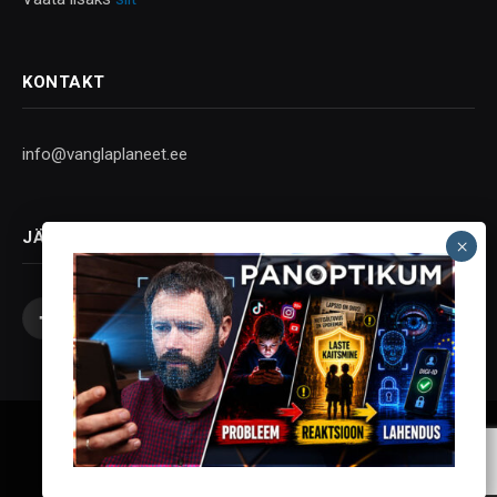
KONTAKT
info@vanglaplaneet.ee
JÄLGI SOTSIAALMEEDIAS
Facebook
X
Instagram
YouTube
Telegram
(Twitter)
Vanglaplaneet - Vastupanu Vaim