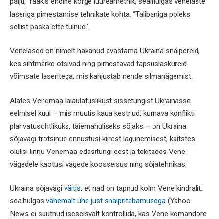
palju,” rääkis endine kõrge luureametnik, sealhulgas venelaste
laseriga pimestamise tehnikate kohta. “Talibaniga poleks
sellist paska ette tulnud.”
Venelased on nimelt hakanud avastama Ukraina snaipereid,
kes sihtmärke otsivad ning pimestavad täpsuslaskureid
võimsate laseritega, mis kahjustab nende silmanägemist.
Alates Venemaa laiaulatuslikust sissetungist Ukrainasse
eelmisel kuul – mis muutis kaua kestnud, kurnava konflikti
plahvatusohtlikuks, täiemahuliseks sõjaks – on Ukraina
sõjavägi trotsinud ennustusi kiirest lagunemisest, kaitstes
olulisi linnu Venemaa edasitungi eest ja tekitades Vene
vägedele kaotusi vägede koosseisus ning sõjatehnikas.
Ukraina sõjavägi
väitis
, et nad on tapnud kolm Vene kindralit,
sealhulgas
vähemalt ühe just snaipritabamusega
(Yahoo
News ei suutnud iseseisvalt kontrollida, kas Vene komandöre