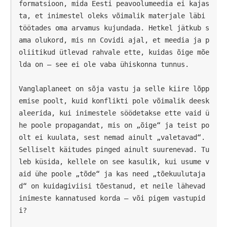
formatsioon, mida Eesti peavoolumeedia ei kajas
ta, et inimestel oleks võimalik materjale läbi 
töötades oma arvamus kujundada. Hetkel jätkub s
ama olukord, mis nn Covidi ajal, et meedia ja p
oliitikud ütlevad rahvale ette, kuidas õige mõe
lda on – see ei ole vaba ühiskonna tunnus. 

Vanglaplaneet on sõja vastu ja selle kiire lõpp
emise poolt, kuid konflikti pole võimalik deesk
aleerida, kui inimestele söödetakse ette vaid ü
he poole propagandat, mis on „õige“ ja teist po
olt ei kuulata, sest nemad ainult „valetavad“. 
Selliselt käitudes pinged ainult suurenevad. Tu
leb küsida, kellele on see kasulik, kui usume v
aid ühe poole „tõde“ ja kas need „tõekuulutaja
d“ on kuidagiviisi tõestanud, et neile lähevad 
inimeste kannatused korda – või pigem vastupid
i?