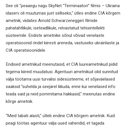
See oli “peaaegu nagu SkyNet “Terminaatori” filmis – Ukraina
idaserv oli muutumas just selliseks,” ütles endine CIA kõrgem
ametnik, viidates Arnold Schwarzeneggeri filmide
pahatahtlikule, iseteadlikule, relvastatud tehisintellekti
süsteemile. Endiste ametnike sõnul võivad venelaste
operatsioonid rindel kiiresti areneda, vastuseks ukrainlaste ja
CIA operatsioonidele.
Endised ametnikud meenutasid, et CIA luureametnikud pidid
tegema kiireid muudatusi. Agentuuri ametnikud olid sunnitud
välja töötama uusi turvalisi sidesüsteeme, et sõjaväelased
saaksid “suhelda ja seejärel liikuda, enne kui venelased info
teada said ja neid pommitama hakkasid,” meenutas endine
kõrge ametnik.
“Meid tabati alasti,” ütleb endine CIA kõrgem ametnik. Kuid
peagi töötas agentuur välja uued vahendid, et tagada