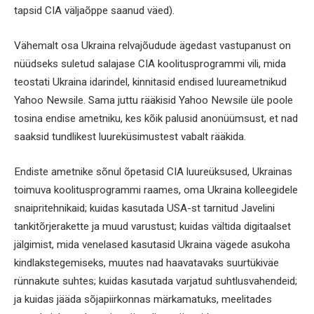
tapsid CIA väljaõppe saanud väed).
Vähemalt osa Ukraina relvajõudude ägedast vastupanust on
nüüdseks suletud salajase CIA koolitusprogrammi vili, mida
teostati Ukraina idarindel, kinnitasid endised luureametnikud
Yahoo Newsile. Sama juttu rääkisid Yahoo Newsile üle poole
tosina endise ametniku, kes kõik palusid anonüümsust, et nad
saaksid tundlikest luureküsimustest vabalt rääkida.
Endiste ametnike sõnul õpetasid CIA luureüksused, Ukrainas
toimuva koolitusprogrammi raames, oma Ukraina kolleegidele
snaipritehnikaid; kuidas kasutada USA-st tarnitud Javelini
tankitõrjerakette ja muud varustust; kuidas vältida digitaalset
jälgimist, mida venelased kasutasid Ukraina vägede asukoha
kindlakstegemiseks, muutes nad haavatavaks suurtükiväe
rünnakute suhtes; kuidas kasutada varjatud suhtlusvahendeid;
ja kuidas jääda sõjapiirkonnas märkamatuks, meelitades