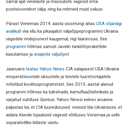
samal ajal venelaste ja mässuliste vägesid oma
positsioonidest välja, ning ka mitmeid muid oskusi.
Pärast Venemaa 2014. aasta sissetungi aitas
USA sõjavägi
avalikult
viia ellu ka pikaajalist väljaõppeprogrammi Ukraina
vägedele rindejoonest kaugemal, riigi lääneosas. See
programm
hõlmas samuti Javelin tankitõrjerakettide
kasutamise ja
snaiprite väljaõpet
.
Jaanuaris
teatas Yahoo News
CIA salajasest USA Ukraina
erioperatsioonide üksustele ja teistele luuretöötajatele
mõeldud koolitusprogrammist. See 2015. aastal alanud
programm hõlmas ka tulirelvade, kamuflaažitehnikate ja
varjatud suhtluse õpetusi. Yahoo Newsi eelnev aruanne
paljastas ka, et CIA luureüksused reisisid Ida-Ukrainasse, et
aidata Kiievile lojaalseid vägesid võitluses Venemaa ja selle
separatistlike liitlaste vastu.