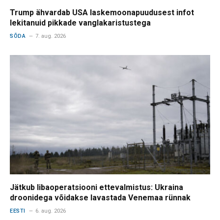
Trump ähvardab USA laskemoonapuudusest infot
lekitanuid pikkade vanglakaristustega
SÕDA
7. aug. 2026
Jätkub libaoperatsiooni ettevalmistus: Ukraina
droonidega võidakse lavastada Venemaa rünnak
EESTI
6. aug. 2026