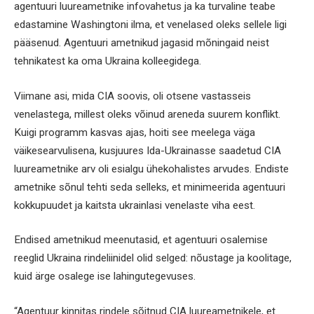
agentuuri luureametnike infovahetus ja ka turvaline teabe
edastamine Washingtoni ilma, et venelased oleks sellele ligi
pääsenud. Agentuuri ametnikud jagasid mõningaid neist
tehnikatest ka oma Ukraina kolleegidega.
Viimane asi, mida CIA soovis, oli otsene vastasseis
venelastega, millest oleks võinud areneda suurem konflikt.
Kuigi programm kasvas ajas, hoiti see meelega väga
väikesearvulisena, kusjuures Ida-Ukrainasse saadetud CIA
luureametnike arv oli esialgu ühekohalistes arvudes. Endiste
ametnike sõnul tehti seda selleks, et minimeerida agentuuri
kokkupuudet ja kaitsta ukrainlasi venelaste viha eest.
Endised ametnikud meenutasid, et agentuuri osalemise
reeglid Ukraina rindeliinidel olid selged: nõustage ja koolitage,
kuid ärge osalege ise lahingutegevuses.
“Agentuur kinnitas rindele sõitnud CIA luureametnikele, et