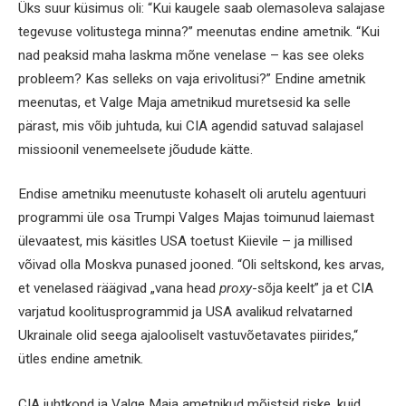
Üks suur küsimus oli: “Kui kaugele saab olemasoleva salajase
tegevuse volitustega minna?” meenutas endine ametnik. “Kui
nad peaksid maha laskma mõne venelase – kas see oleks
probleem? Kas selleks on vaja erivolitusi?” Endine ametnik
meenutas, et Valge Maja ametnikud muretsesid ka selle
pärast, mis võib juhtuda, kui CIA agendid satuvad salajasel
missioonil venemeelsete jõudude kätte.
Endise ametniku meenutuste kohaselt oli arutelu agentuuri
programmi üle osa Trumpi Valges Majas toimunud laiemast
ülevaatest, mis käsitles USA toetust Kiievile – ja millised
võivad olla Moskva punased jooned. “Oli seltskond, kes arvas,
et venelased räägivad „vana head
proxy
-sõja keelt” ja et CIA
varjatud koolitusprogrammid ja USA avalikud relvatarned
Ukrainale olid seega ajalooliselt vastuvõetavates piirides,“
ütles endine ametnik.
CIA juhtkond ja Valge Maja ametnikud mõistsid riske, kuid