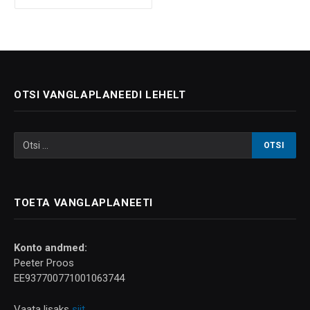
OTSI VANGLAPLANEEDI LEHELT
TOETA VANGLAPLANEETI
Konto andmed:
Peeter Proos
EE937700771001063744
Vaata lisaks
siit