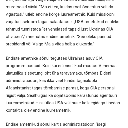
muretsesid siiski. “Ma ei tea, kuidas meil õnnestus vältida
vigastusi,” ütleb endine kõrge luureametnik. Kuid missiooni
varjatud iseloom tagas salastatuse. „USA ametnikud ei oleks
tahtnud tunnistada “et venelased tapsid just Ukrainas CIA
ohvitseri”,“ meenutas endine ametnik. “See oleks pannud
presidendi või Valge Maja väga halba olukorda.”
Endiste ametnike sõnul tegutses Ukrainas asuv CIA
programm aastaid. Kuid kui eelmisel kuul muutus Venemaa
ulatusliku sissetungi oht üha teravamaks, tõmbas Bideni
administratsioon, kes ikka veel tundis tagasilööki
Afganistanist tagasitõmbamise pärast, kogu CIA personali
riigist välja. Sealhulgas ka sõjatsoonis karastunud agentuuri
luureametnikud – nii ütles USA valitsuse kolleegidega tihedas
kontaktis olev endine luureametnik.
Endise ametnikud sõnul kartis administratsioon “isegi