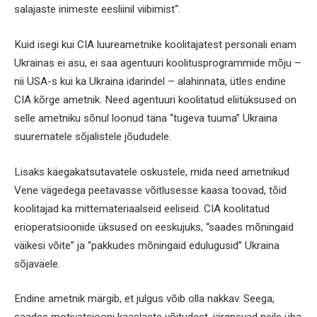
salajaste inimeste eesliinil viibimist“.
Kuid isegi kui CIA luureametnike koolitajatest personali enam
Ukrainas ei asu, ei saa agentuuri koolitusprogrammide mõju –
nii USA-s kui ka Ukraina idarindel – alahinnata, ütles endine
CIA kõrge ametnik. Need agentuuri koolitatud eliitüksused on
selle ametniku sõnul loonud täna “tugeva tuuma” Ukraina
suurematele sõjalistele jõududele.
Lisaks käegakatsutavatele oskustele, mida need ametnikud
Vene vägedega peetavasse võitlusesse kaasa toovad, tõid
koolitajad ka mittemateriaalseid eeliseid. CIA koolitatud
erioperatsioonide üksused on eeskujuks, “saades mõningaid
väikesi võite” ja “pakkudes mõningaid edulugusid” Ukraina
sõjaväele.
Endine ametnik märgib, et julgus võib olla nakkav. Seega,