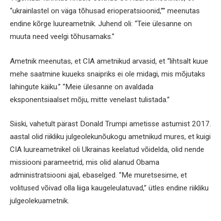
“ukrainlastel on väga tõhusad erioperatsioonid,”” meenutas
endine kõrge luureametnik. Juhend oli: “Teie ülesanne on
muuta need veelgi tõhusamaks.”
Ametnik meenutas, et CIA ametnikud arvasid, et “lihtsalt kuue
mehe saatmine kuueks snaipriks ei ole midagi, mis mõjutaks
lahingute käiku.” “Meie ülesanne on avaldada
eksponentsiaalset mõju, mitte venelast tulistada.”
Siiski, vahetult pärast Donald Trumpi ametisse astumist 2017.
aastal olid riikliku julgeolekunõukogu ametnikud mures, et kuigi
CIA luureametnikel oli Ukrainas keelatud võidelda, olid nende
missiooni parameetrid, mis olid alanud Obama
administratsiooni ajal, ebaselged. “Me muretsesime, et
volitused võivad olla liiga kaugeleulatuvad,” ütles endine riikliku
julgeolekuametnik.