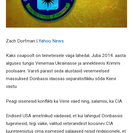
Zach Dorfman |
Yahoo News
Kaks osapoolt on teineteisele väga lähedal. Juba 2014. aasta
alguses tungis Venemaa Ukrainasse ja annekteeris Krimmi
poolsaare. Varsti pärast seda alustasid venemeelsed
mässulised Donbassi idaosas separatistlikku sõda Kiievi
vastu.
Peagi sisenesid konflikti ka Vene väed ning, salamisi, ka CIA.
Endised USA ametnikud väidavad, et kui lahingud Donbassis
tugevnesid, tegi väike, valitud veteranidest koosnev CIA
luureteenistus oma esimesed salajased reisid rindejoonele, et