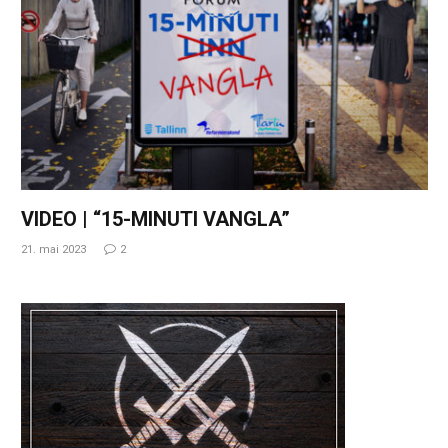
VIDEO | “15-MINUTI VANGLA”
21. mai 2023
2