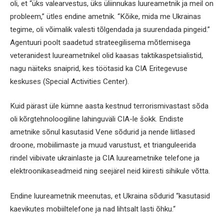
oli, et “üks valearvestus, üks üliinnukas luureametnik ja meil on
probleem,” ütles endine ametnik. “Kõike, mida me Ukrainas
tegime, oli võimalik valesti tõlgendada ja suurendada pingeid.”
Agentuuri poolt saadetud strateegilisema mõtlemisega
veteranidest luureametnikel olid kaasas taktikaspetsialistid,
nagu näiteks snaiprid, kes töötasid ka CIA Eritegevuse
keskuses (Special Activities Center).
Kuid pärast üle kümne aasta kestnud terrorismivastast sõda
oli kõrgtehnoloogiline lahinguväli CIA-le šokk. Endiste
ametnike sõnul kasutasid Vene sõdurid ja nende liitlased
droone, mobiilimaste ja muud varustust, et trianguleerida
rindel viibivate ukrainlaste ja CIA luureametnike telefone ja
elektroonikaseadmeid ning seejärel neid kiiresti sihikule võtta.
Endine luureametnik meenutas, et Ukraina sõdurid “kasutasid
kaevikutes mobiiltelefone ja nad lihtsalt lasti õhku.“