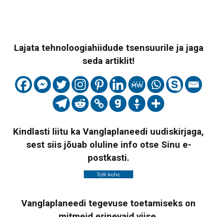
Lajata tehnoloogiahiidude tsensuurile ja jaga
seda artiklit!
Kindlasti liitu ka Vanglaplaneedi uudiskirjaga,
sest siis jõuab oluline info otse Sinu e-
postkasti.
Vanglaplaneedi tegevuse toetamiseks on
mitmeid erinevaid viise,