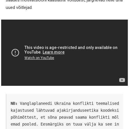
saades motivatsiooni kaaslaste võitudest, järgnevad neile üha
uued võitlejad.
NB:
 Vanglaplaneedi Ukraina konflikti teemalised 
kajastused lähtuvad ajakirjanduseetika koodeksi 
põhimõttest, et sõna peavad saama konflikti mõl
emad pooled. Eesmärgiks on tuua välja ka see in