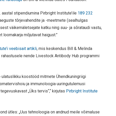
aastal stipendiumina Pirbright Institute’ile
189 232
aeguste tõrjevahendite ja -meetmete (sealhulgas
sest väikemäletsejate katku ning suu- ja sõrataudi vastu,
t loomakarja mõjutavat haigust.”
tute’i veebisait artikli
, mis keskendus Bill & Melinda
ele rahastusele nende Livestock Antibody Hub programmi
ulatuslikku koostööd mitmete Ühendkuningriigi
oomatervishoiu ja immunoloogia uuringutulemusi
tegevuskavast „Üks tervis“,“ kirjutas
Pirbright Institute
nd ütles: „Uus tehnoloogia on andnud meile võimaluse