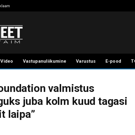
klaam
Video
Vastupanuliikumine
Varustus
E-pood
T
Foundation valmistus
guks juba kolm kuud tagasi
t laipa”