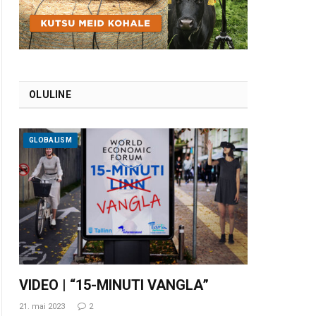
OLULINE
GLOBALISM
VIDEO | “15-MINUTI VANGLA”
21. mai 2023
2