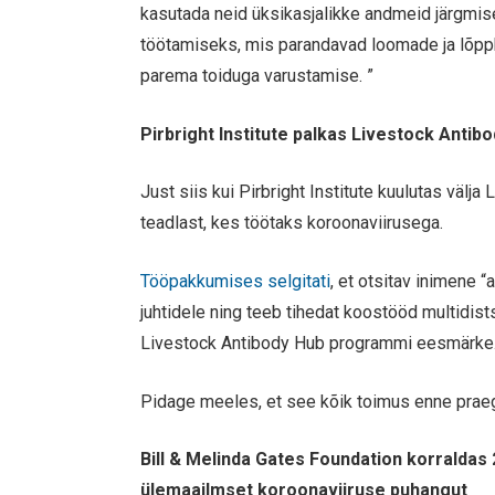
kasutada neid üksikasjalikke andmeid järgmise
töötamiseks, mis parandavad loomade ja lõppk
parema toiduga varustamise. ”
Pirbright Institute palkas Livestock Anti
Just siis kui Pirbright Institute kuulutas välj
teadlast, kes töötaks koroonaviirusega.
Tööpakkumises selgitati
, et otsitav inimene 
juhtidele ning teeb tihedat koostööd multidis
Livestock Antibody Hub programmi eesmärke.
Pidage meeles, et see kõik toimus enne prae
Bill & Melinda Gates Foundation korraldas
ülemaailmset koroonaviiruse puhangut