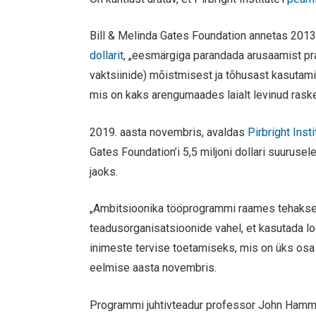
Bill & Melinda Gates Foundation annetas 2013. 
dollarit
, „eesmärgiga parandada arusaamist pr
vaktsiinide) mõistmisest ja tõhusast kasutami
mis on kaks arengumaades laialt levinud raske
2019. aasta novembris, avaldas
Pirbright Insti
Gates Foundation’i 5,5 miljoni dollari suurus
jaoks.
„Ambitsioonika tööprogrammi raames tehakse 
teadusorganisatsioonide vahel, et kasutada l
inimeste tervise toetamiseks, mis on üks osa 
eelmise aasta novembris.
Programmi juhtivteadur professor John Hammo