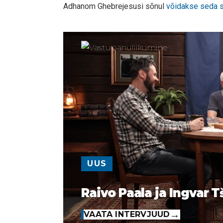
Adhanom Ghebrejesusi sõnul
võidakse seda si
UUS
Raivo Paala ja Ingvar T
VAATA INTERVJUUD