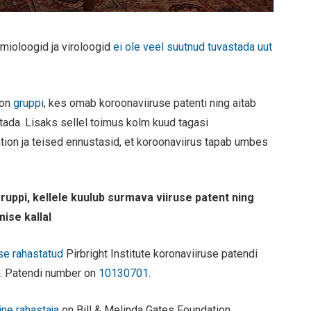
mioloogid ja viroloogid
ei ole veel suutnud tuvastada uut
ion
gruppi
, kes omab koroonaviiruse patenti ning aitab
öötada. Lisaks sellel toimus kolm kuud tagasi
ation ja teised ennustasid, et koroonaviirus tapab umbes
ruppi, kellele kuulub surmava viiruse patent ning
ise kallal
use rahastatud
Pirbright Institute koronaviiruse patendi
18. Patendi number on
10130701
.
ne rahastaja
on Bill & Melinda Gates Foundation.