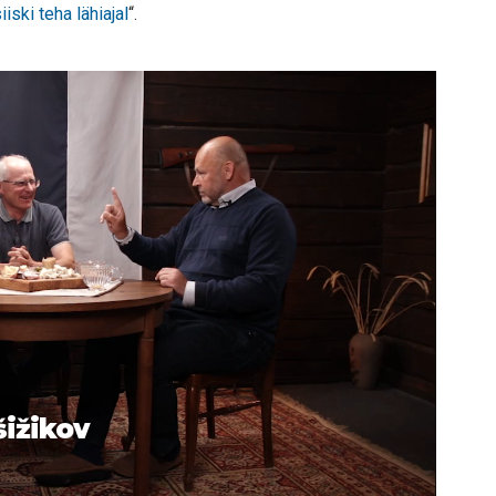
iski teha lähiajal
“.
šižikov