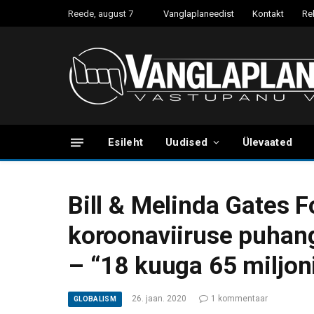
Reede, august 7
Vanglaplaneedist
Kontakt
Re
Esileht
Uudised
Ülevaated
Bill & Melinda Gates 
koroonaviiruse puhan
– “18 kuuga 65 miljoni
26. jaan. 2020
1 kommentaar
GLOBALISM