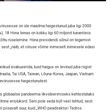
viirusesse on üle maailma haigestunud juba ligi 2000
 18 Hiina linnas on kokku ligi 60 miljonit karantiinis
ttu rüselemine. Hiina presidendi sõnul on tegemist
, sest „näib, et viiruse võime inimeselt inimesele edasi
kud evakueerida, kuid haigus on levinud juba riigist
traalia, Tai USA, Taiwan, Lõuna-Korea, Jaapan, Vietnam
aviirusesse haigestunutest.
s globaalse pandeemia likvideerimiseks kehtestataks
lmne eriolukord. Seni pole seda küll veel tehtud, sest
eel piisavalt suur, kuid „WHO peadirektori Tedros