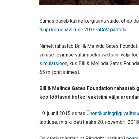
Samas paneb kulme kergitama väide, et epide
tüüpi koroonaviiruse 2019-nCoV päritolu
.
Nimelt rahastab Bill & Melinda Gates Foundat
viiruse levimise vältimiseks vaktsiini välja t
simulatsioon
, kus Bill & Melinda Gates Found
65 miljonit inimest.
Bill & Melinda Gates Foundation rahastab g
kes töötavad hetkel vaktsiini välja arendam
19. juunil 2015 esitas
Ühendkuningriigi valits
taotluse, mis kiideti heaks 20. novembril 20
On kahtlust äratav, et Pirbright Institute’i
peami