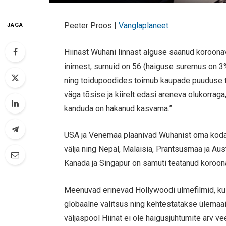
Peeter Proos |
Vanglaplaneet
JAGA
Hiinast Wuhani linnast alguse saanud koroona
inimest, surnuid on 56 (haiguse suremus on 3%).
ning toidupoodides toimub kaupade puuduse tõ
väga tõsise ja kiirelt edasi areneva olukorraga
kanduda on hakanud kasvama.”
USA ja Venemaa plaanivad Wuhanist oma kodani
välja ning Nepal, Malaisia, Prantsusmaa ja Aus
Kanada ja Singapur on samuti teatanud koroon
Meenuvad erinevad Hollywoodi ulmefilmid, ku
globaalne valitsus ning kehtestatakse ülemaai
väljaspool Hiinat ei ole haigusjuhtumite arv v