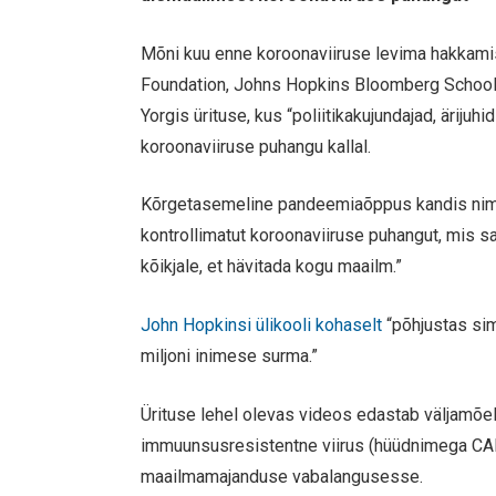
Mõni kuu enne koroonaviiruse levima hakkamist
Foundation, Johns Hopkins Bloomberg School
Yorgis ürituse, kus “poliitikakujundajad, äriju
koroonaviiruse puhangu kallal.
Kõrgetasemeline pandeemiaõppus kandis nim
kontrollimatut koroonaviiruse puhangut, mis s
kõikjale, et hävitada kogu maailm.”
John Hopkinsi ülikooli kohaselt
“põhjustas sim
miljoni inimese surma.”
Ürituse lehel olevas videos edastab väljamõel
immuunsusresistentne viirus (hüüdnimega CAP
maailmamajanduse vabalangusesse.