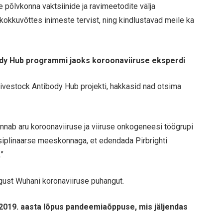
 põlvkonna vaktsiinide ja ravimeetodite välja
okkuvõttes inimeste tervist, ning kindlustavad meile ka
body Hub programmi jaoks koroonaviiruse eksperdi
a Livestock Antibody Hub projekti, hakkasid nad otsima
“annab aru koroonaviiruse ja viiruse onkogeneesi töögrupi
tsiplinaarse meeskonnaga, et edendada Pirbrighti
”
gust Wuhani koronaviiruse puhangut.
 2019. aasta lõpus pandeemiaõppuse, mis jäljendas