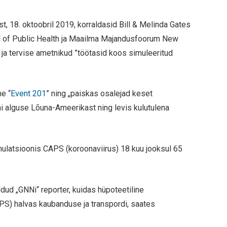
, 18. oktoobril 2019, korraldasid Bill & Melinda Gates
 of Public Health ja Maailma Majandusfoorum New
hid ja tervise ametnikud ”töötasid koos simuleeritud
e “
Event 201
” ning „paiskas osalejad keset
ai alguse Lõuna-Ameerikast ning levis kulutulena
ulatsioonis CAPS (koroonaviirus) 18 kuu jooksul 65
dud „GNNi“ reporter, kuidas hüpoteetiline
S) halvas kaubanduse ja transpordi, saates