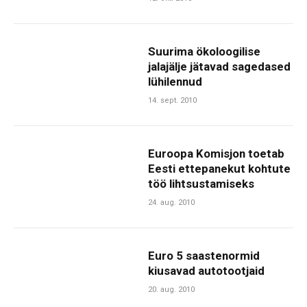
Suurima ökoloogilise
jalajälje jätavad sagedased
lühilennud
14. sept. 2010
Euroopa Komisjon toetab
Eesti ettepanekut kohtute
töö lihtsustamiseks
24. aug. 2010
Euro 5 saastenormid
kiusavad autotootjaid
20. aug. 2010