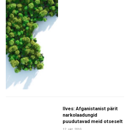
Ilves: Afganistanist pärit
narkolaadungid
puudutavad meid otseselt
12. okt. 2010