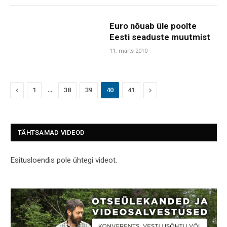
Euro nõuab üle poolte
Eesti seaduste muutmist
11. märts 2010
Previous
…
Next
1
38
39
40
41
TÄHTSAMAD VIDEOD
Esitusloendis pole ühtegi videot.