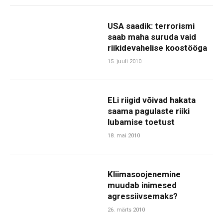
USA saadik: terrorismi
saab maha suruda vaid
riikidevahelise koostööga
15. juuli 2010
ELi riigid võivad hakata
saama pagulaste riiki
lubamise toetust
18. mai 2010
Kliimasoojenemine
muudab inimesed
agressiivsemaks?
26. märts 2010