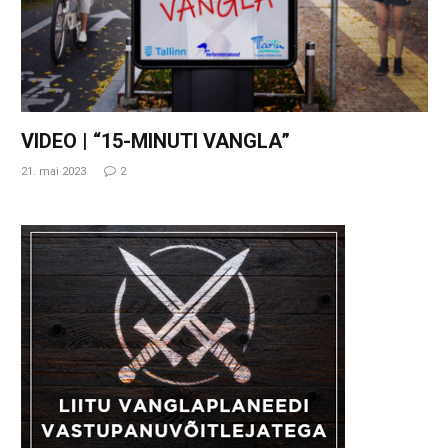
VIDEO | “15-MINUTI VANGLA”
21. mai 2023
2