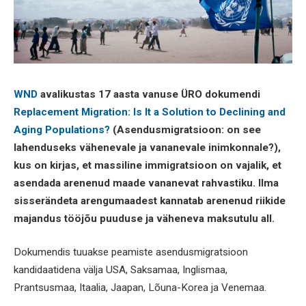
WND
avalikustas 17 aasta vanuse ÜRO dokumendi
Replacement Migration: Is It a Solution to Declining and
Aging Populations?
(Asendusmigratsioon: on see
lahenduseks vähenevale ja vananevale inimkonnale?),
kus on kirjas, et massiline immigratsioon on vajalik, et
asendada arenenud maade vananevat rahvastiku. Ilma
sisserändeta arengumaadest kannatab arenenud riikide
majandus tööjõu puuduse ja väheneva maksutulu all.
Dokumendis tuuakse peamiste asendusmigratsioon
kandidaatidena välja USA, Saksamaa, Inglismaa,
Prantsusmaa, Itaalia, Jaapan, Lõuna-Korea ja Venemaa.