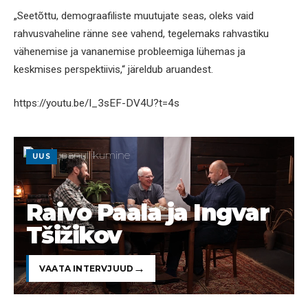
„Seetõttu, demograafiliste muutujate seas, oleks vaid
rahvusvaheline ränne see vahend, tegelemaks rahvastiku
vähenemise ja vananemise probleemiga lühemas ja
keskmises perspektiivis,“ järeldub aruandest.
https://youtu.be/I_3sEF-DV4U?t=4s
UUS
Raivo Paala ja Ingvar
Tšižikov
VAATA INTERVJUUD