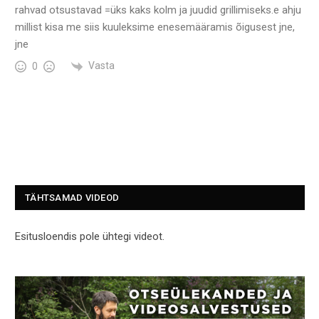
rahvad otsustavad =üks kaks kolm ja juudid grillimiseks.e ahju
millist kisa me siis kuuleksime enesemääramis õigusest jne,
jne
Vasta
0
TÄHTSAMAD VIDEOD
Esitusloendis pole ühtegi videot.