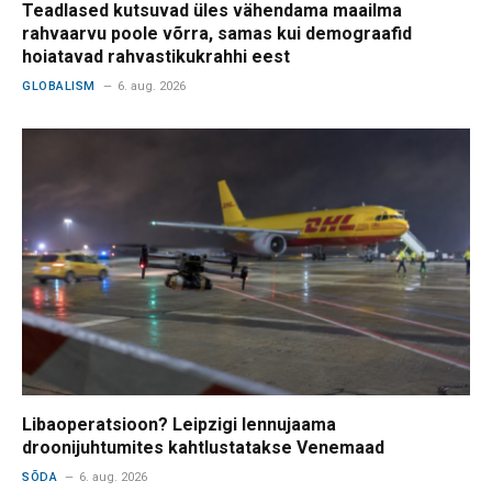
Teadlased kutsuvad üles vähendama maailma
rahvaarvu poole võrra, samas kui demograafid
hoiatavad rahvastikukrahhi eest
GLOBALISM
6. aug. 2026
Libaoperatsioon? Leipzigi lennujaama
droonijuhtumites kahtlustatakse Venemaad
SÕDA
6. aug. 2026