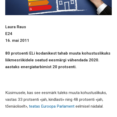
Laura Raus
E24
16. mai 2011
80 protsenti ELi kodanikest tahab muuta kohustuslikuks
liikmesriikidele seatud eesmärgi vähendada 2020.
aastaks energiatarbimist 20 protsenti.
Küsimusele, kas see eesmärk tuleks muuta kohustuslikuks,
vastas 33 protsenti «jah, kindlasti» ning 48 protsenti «jah,
tõenäoliselt»,
teatas Euroopa Parlament
eelmisel nädalal.