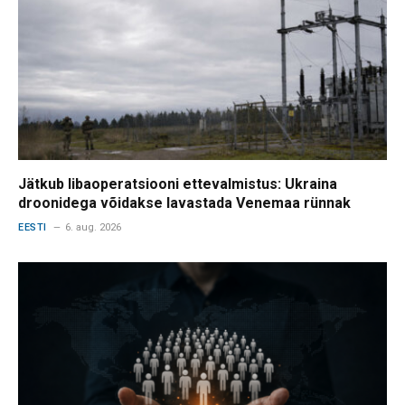
Jätkub libaoperatsiooni ettevalmistus: Ukraina
droonidega võidakse lavastada Venemaa rünnak
EESTI
6. aug. 2026