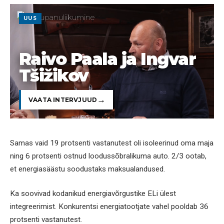
UUS
Raivo Paala ja Ingvar
Tšižikov
VAATA INTERVJUUD
Samas vaid 19 protsenti vastanutest oli isoleerinud oma maja
ning 6 protsenti ostnud loodussõbralikuma auto. 2/3 ootab,
et energiasäästu soodustaks maksualandused.
Ka soovivad kodanikud energiavõrgustike ELi ülest
integreerimist. Konkurentsi energiatootjate vahel pooldab 36
protsenti vastanutest.