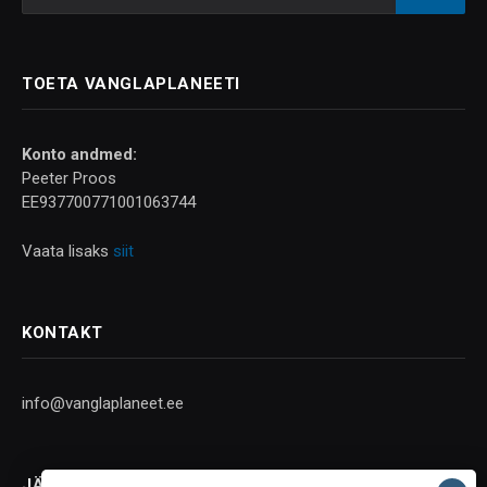
TOETA VANGLAPLANEETI
Konto andmed:
Peeter Proos
EE937700771001063744
Vaata lisaks
siit
KONTAKT
info@vanglaplaneet.ee
JÄLGI SOTSIAALMEEDIAS