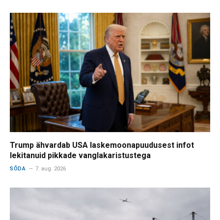
Trump ähvardab USA laskemoonapuudusest infot
lekitanuid pikkade vanglakaristustega
SÕDA
7. aug. 2026