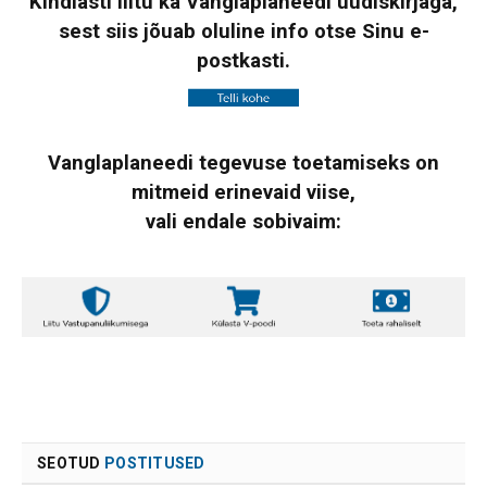
Kindlasti liitu ka Vanglaplaneedi uudiskirjaga,
sest siis jõuab oluline info otse Sinu e-
postkasti.
Vanglaplaneedi tegevuse toetamiseks on
mitmeid erinevaid viise,
vali endale sobivaim:
SEOTUD
POSTITUSED