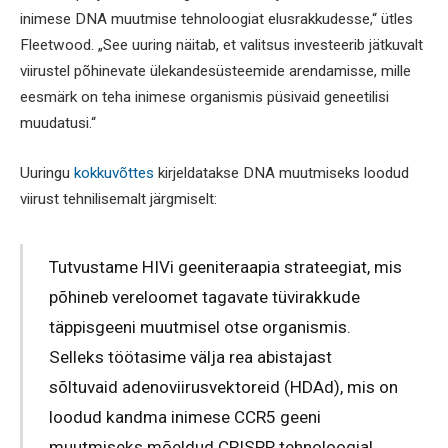
inimese DNA muutmise tehnoloogiat elusrakkudesse,“ ütles
Fleetwood. „See uuring näitab, et valitsus investeerib jätkuvalt
viirustel põhinevate ülekandesüsteemide arendamisse, mille
eesmärk on teha inimese organismis püsivaid geneetilisi
muudatusi.“
Uuringu
kokkuvõttes
kirjeldatakse DNA muutmiseks loodud
viirust tehnilisemalt järgmiselt:
Tutvustame HIVi geeniteraapia strateegiat, mis
põhineb vereloomet tagavate tüvirakkude
täppisgeeni muutmisel otse organismis.
Selleks töötasime välja rea abistajast
sõltuvaid adenoviirusvektoreid (HDAd), mis on
loodud kandma inimese CCR5 geeni
muutmiseks mõeldud CRISPR tehnoloogial