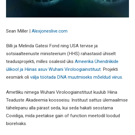
Sean Miller |
Alexjoneslive.com
Billi ja Melinda Gatesi Fond ning USA tervise ja
sotsiaalteenuste ministeerium (HHS) rahastasid ühiselt
teadusprojekti, milles osalesid üks
Ameerika Ühendriikide
ülikool ja Hiinas asuv Wuhani Viroloogiainstituut
. Projekti
eesmärk oli
välja töötada DNA muutmiseks mõeldud viirus
.
Ametliku nimega Wuhani Viroloogiainstituut kuulub Hiina
Teaduste Akadeemia koosseisu. Instituut sattus ülemaailmse
tähelepanu alla pärast seda, kui seda hakati seostama
Covidiga, mida peetakse gain of function meetodil loodud
biorelvaks.