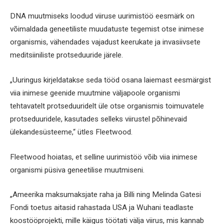
DNA muutmiseks loodud viiruse uurimistöö eesmärk on
võimaldada geneetiliste muudatuste tegemist otse inimese
organismis, vähendades vajadust keerukate ja invasiivsete
meditsiiniliste protseduuride järele.
„Uuringus kirjeldatakse seda tööd osana laiemast eesmärgist
viia inimese geenide muutmine väljapoole organismi
tehtavatelt protseduuridelt üle otse organismis toimuvatele
protseduuridele, kasutades selleks viirustel põhinevaid
ülekandesüsteeme,“ ütles Fleetwood.
Fleetwood hoiatas, et selline uurimistöö võib viia inimese
organismi püsiva geneetilise muutmiseni.
„Ameerika maksumaksjate raha ja Billi ning Melinda Gatesi
Fondi toetus aitasid rahastada USA ja Wuhani teadlaste
koostööprojekti, mille käigus töötati välja viirus, mis kannab