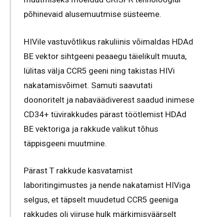
põhinevaid alusemuutmise süsteeme.
HIVile vastuvõtlikus rakuliinis võimaldas HDAd
BE vektor sihtgeeni peaaegu täielikult muuta,
lülitas välja CCR5 geeni ning takistas HIVi
nakatamisvõimet. Samuti saavutati
doonoritelt ja nabaväädiverest saadud inimese
CD34+ tüvirakkudes pärast töötlemist HDAd
BE vektoriga ja rakkude valikut tõhus
täppisgeeni muutmine.
Pärast T rakkude kasvatamist
laboritingimustes ja nende nakatamist HIViga
selgus, et täpselt muudetud CCR5 geeniga
rakkudes oli viiruse hulk märkimisväärselt