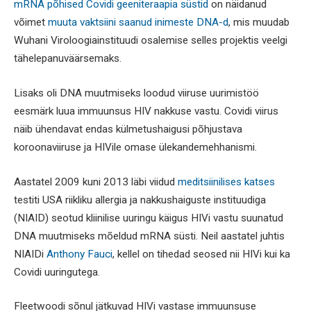
mRNA põhised Covidi geeniteraapia süstid
on näidanud
võimet
muuta vaktsiini saanud inimeste DNA-d
, mis muudab
Wuhani Viroloogiainstituudi osalemise selles projektis veelgi
tähelepanuväärsemaks.
Lisaks oli DNA muutmiseks loodud viiruse uurimistöö
eesmärk luua immuunsus HIV nakkuse vastu. Covidi viirus
näib ühendavat endas külmetushaigusi põhjustava
koroonaviiruse ja HIVile omase ülekandemehhanismi.
Aastatel 2009 kuni 2013 läbi viidud
meditsiinilises katses
testiti USA riikliku allergia ja nakkushaiguste instituudiga
(NIAID) seotud kliinilise uuringu käigus HIVi vastu suunatud
DNA muutmiseks mõeldud mRNA süsti. Neil aastatel juhtis
NIAIDi
Anthony Fauci
, kellel on tihedad seosed nii HIVi kui ka
Covidi uuringutega.
Fleetwoodi sõnul jätkuvad HIVi vastase immuunsuse