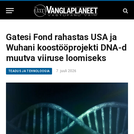
Gatesi Fond rahastas USA ja
Wuhani koostööprojekti DNA-d
muutva viiruse loomiseks
7. juuli 2026
TEADUS JA TEHNOLOOGIA