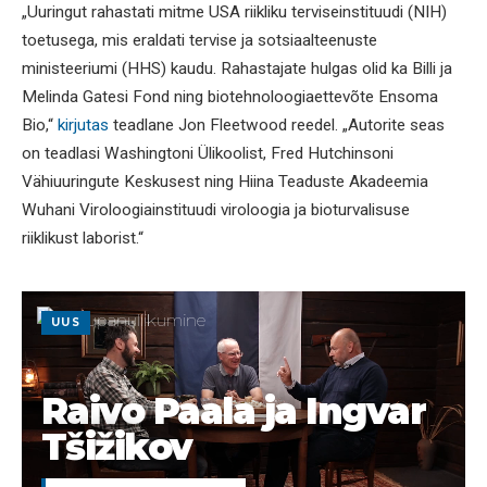
„Uuringut rahastati mitme USA riikliku terviseinstituudi (NIH)
toetusega, mis eraldati tervise ja sotsiaalteenuste
ministeeriumi (HHS) kaudu. Rahastajate hulgas olid ka Billi ja
Melinda Gatesi Fond ning biotehnoloogiaettevõte Ensoma
Bio,“
kirjutas
teadlane Jon Fleetwood reedel. „Autorite seas
on teadlasi Washingtoni Ülikoolist, Fred Hutchinsoni
Vähiuuringute Keskusest ning Hiina Teaduste Akadeemia
Wuhani Viroloogiainstituudi viroloogia ja bioturvalisuse
riiklikust laborist.“
UUS
Raivo Paala ja Ingvar
Tšižikov