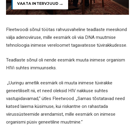
VAATA INTERVJUUD
Fleetwoodi sõnul töötas rahvusvaheline teadlaste meeskond
välja adenoviiruse, mille eesmärk oli viia DNA muutmise
tehnoloogia inimese vereloomet tagavatesse tüvirakkudesse.
Teadlaste sõnul oli nende eesmärk muuta inimese organism
HIVi suhtes immuunseks.
„Uuringu ametlik eesmärk oli muuta inimese tüvirakke
geneetiliselt nii, et need oleksid HIV nakkuse suhtes
vastupidavamad,“ ütles Fleetwood. „Samas tõstatavad need
katsed laiema küsimuse, kui riskantne on rahastada
viirussüsteemide arendamist, mille eesmärk on inimese
organismi püsiv geneetiline muutmine.“