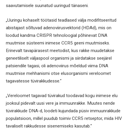
saavutamisele suunatud uuringud tänaseni.
„Uuringu kohaselt töötasid teadlased välja modifitseeritud
abistajast sõltuvad adenoviirusvektorid (HDAd), mis on
loodud kandma CRISPR tehnoloogial põhinevat DNA
muutmise süsteemi inimese CCR5 geeni muutmiseks.
Erinevalt tavapärasest meetodist, kus rakke muudetakse
geneetiliselt väljaspool organismi ja siirdatakse seejärel
patsiendile tagasi, oli adenoviirus mõeldud viima DNA
muutmise mehhanismi otse elusorganismi vereloomet
tagavatesse tüvirakkudesse.“
„Vereloomet tagavad tüvirakud toodavad kogu inimese elu
jooksul pidevalt uusi vere ja immuunrakke. Muutes nende
tüvirakkude DNA-d, loodeti kujundada püsiv immuunrakkude
populatsioon, millel puudub toimiv CCR5 retseptor, mida HIV
tavaliselt rakkudesse sisenemiseks kasutab.“