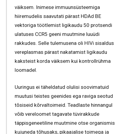
väiksem. Inimese immuunsüsteemiga
hiiremudelis saavutati pärast HDAd BE
vektoriga töötlemist ligikaudu 50 protsendi
ulatuses CCR5 geeni muutmine luuüdi
rakkudes. Selle tulemusena oli HIVi sisaldus
vereplasmas pärast nakatamist ligikaudu
kaksteist korda väiksem kui kontrollrühma
loomadel.
Uuringus ei täheldatud olulisi soovimatuid
muutusi teistes geenides ega raviga seotud
tõsiseid kõrvaltoimeid. Teadlaste hinnangul
võib vereloomet tagavate tüvirakkude
täppisgeneetiline muutmine otse organismis
kujuneda tõhusaks, pikaajalise toimega ja