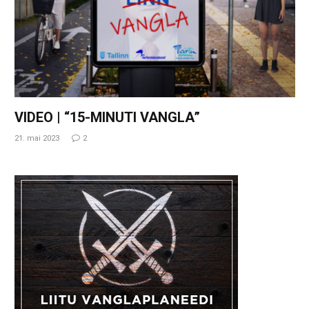
VIDEO | “15-MINUTI VANGLA”
21. mai 2023
2