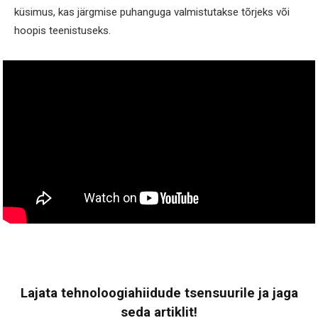
küsimus, kas järgmise puhanguga valmistutakse tõrjeks või
hoopis teenistuseks.
Lajata tehnoloogiahiidude tsensuurile ja jaga
seda artiklit!