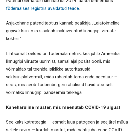
Patendi olemasolu kinnitab ka 2019. aasta detsembris
föderaalses registris avaldatud teade
.
Asjakohane patenditaotlus kannab pealkirja „Laiatoimeline
gripivaktsiin, mis sisaldab inaktiveeritud linnugripi viiruste
kokteili.”
Lihtsamalt öeldes on föderaalametnik, kes juhib Ameerika
linnugripi viiruste uurimist, samal ajal positsioonil, mis
võimaldab tal teenida isiklikke autoritasusid
vaktsiiniplatvormilt, mida rahastab tema enda agentuur –
seos, mis seob Taubenbergeri rahalised huvid otseselt
võimaliku linnugripi pandeemia tekkega.
Kaheharuline muster, mis meenutab COVID-19 algust
See kaksikstrateegia — esmalt luua patogeen ja seejärel müüa
sellele ravim — kordab mustrit, mida nähti juba enne COVID-