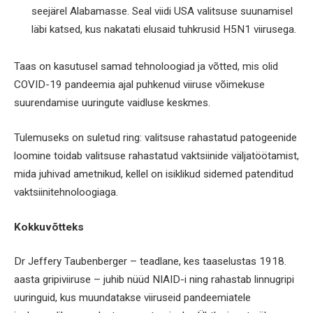
seejärel Alabamasse. Seal viidi USA valitsuse suunamisel
läbi katsed, kus nakatati elusaid tuhkrusid H5N1 viirusega.
Taas on kasutusel samad tehnoloogiad ja võtted, mis olid
COVID-19 pandeemia ajal puhkenud viiruse võimekuse
suurendamise uuringute vaidluse keskmes.
Tulemuseks on suletud ring: valitsuse rahastatud patogeenide
loomine toidab valitsuse rahastatud vaktsiinide väljatöötamist,
mida juhivad ametnikud, kellel on isiklikud sidemed patenditud
vaktsiinitehnoloogiaga.
Kokkuvõtteks
Dr Jeffery Taubenberger – teadlane, kes taaselustas 1918.
aasta gripiviiruse – juhib nüüd NIAID-i ning rahastab linnugripi
uuringuid, kus muundatakse viiruseid pandeemiatele