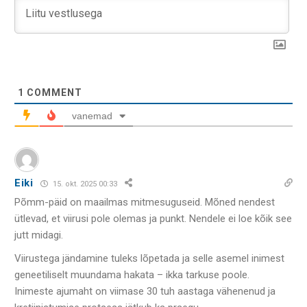
1
COMMENT
vanemad
Eiki
15. okt. 2025 00:33
Põmm-päid on maailmas mitmesuguseid. Mõned nendest
ütlevad, et viirusi pole olemas ja punkt. Nendele ei loe kõik see
jutt midagi.
Viirustega jändamine tuleks lõpetada ja selle asemel inimest
geneetiliselt muundama hakata – ikka tarkuse poole.
Inimeste ajumaht on viimase 30 tuh aastaga vähenenud ja