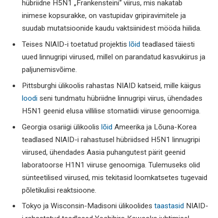
hübriidne H5N1 „Frankensteini“ viirus, mis nakatab
inimese kopsurakke, on vastupidav gripiravimitele ja
suudab mutatsioonide kaudu vaktsiinidest mööda hiilida.
Teises NIAID-i toetatud projektis
lõid
teadlased täiesti
uued linnugripi viirused, millel on parandatud kasvukiirus ja
paljunemisvõime.
Pittsburghi ülikoolis rahastas NIAID katseid, mille käigus
loodi
seni tundmatu hübriidne linnugripi viirus, ühendades
H5N1 geenid elusa villilise stomatiidi viiruse genoomiga.
Georgia osariigi ülikoolis
lõid
Ameerika ja Lõuna-Korea
teadlased NIAID-i rahastusel hübriidsed H5N1 linnugripi
viirused, ühendades Aasia puhangutest pärit geenid
laboratoorse H1N1 viiruse genoomiga. Tulemuseks olid
sünteetilised viirused, mis tekitasid loomkatsetes tugevaid
põletikulisi reaktsioone.
Tokyo ja Wisconsin-Madisoni ülikoolides
taastasid
NIAID-