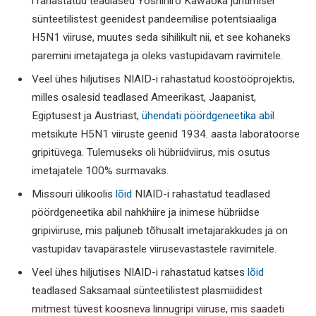
i rahastatud teadlased Yoshihiro Kawaoka juhtimisel
sünteetilistest geenidest pandeemilise potentsiaaliga
H5N1 viiruse, muutes seda sihilikult nii, et see kohaneks
paremini imetajatega ja oleks vastupidavam ravimitele.
Veel ühes hiljutises NIAID-i rahastatud koostööprojektis,
milles osalesid teadlased Ameerikast, Jaapanist,
Egiptusest ja Austriast,
ühendati pöördgeneetika abil
metsikute H5N1 viiruste geenid 1934. aasta laboratoorse
gripitüvega. Tulemuseks oli hübriidviirus, mis osutus
imetajatele 100% surmavaks.
Missouri ülikoolis
lõid
NIAID-i rahastatud teadlased
pöördgeneetika abil nahkhiire ja inimese hübriidse
gripiviiruse, mis paljuneb tõhusalt imetajarakkudes ja on
vastupidav tavapärastele viirusevastastele ravimitele.
Veel ühes hiljutises NIAID-i rahastatud katses
lõid
teadlased Saksamaal sünteetilistest plasmiididest
mitmest tüvest koosneva linnugripi viiruse, mis saadeti