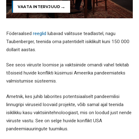
VAATA INTERVJUUD
Föderaalsed
reeglid
lubavad valitsuse teadlastel, nagu
Taubenberger, teenida oma patentidelt isiklikult kuni 150 000
dollarit aastas.
See seos viiruste loomise ja vaktsiinide omandi vahel tekitab
tõsiseid huvide konflikti küsimusi Ameerika pandeemiateks
valmistumise süsteemis.
Ametnik, kes juhib laborites potentsiaalselt pandeemilisi
linnugripi viiruseid loovaid projekte, võib samal ajal teenida
isiklikku kasu vaktsiinitehnoloogiast, mis on loodud just nende
viiruste vastu. See on selge huvide konflikt USA
pandeemiauuringute tuumikus.