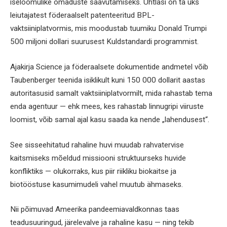
iseloomulike omaduste saavutamiseks. Ühtlasi on ta üks
leiutajatest föderaalselt patenteeritud BPL-
vaktsiiniplatvormis, mis moodustab tuumiku Donald Trumpi
500 miljoni dollari suurusest Kuldstandardi programmist.
Ajakirja Science ja föderaalsete dokumentide andmetel võib
Taubenberger teenida isiklikult kuni 150 000 dollarit aastas
autoritasusid samalt vaktsiiniplatvormilt, mida rahastab tema
enda agentuur — ehk mees, kes rahastab linnugripi viiruste
loomist, võib samal ajal kasu saada ka nende „lahendusest“.
See sisseehitatud rahaline huvi muudab rahvatervise
kaitsmiseks mõeldud missiooni struktuurseks huvide
konfliktiks — olukorraks, kus piir riikliku biokaitse ja
biotööstuse kasumimudeli vahel muutub ähmaseks.
Nii põimuvad Ameerika pandeemiavaldkonnas taas
teadusuuringud, järelevalve ja rahaline kasu — ning tekib