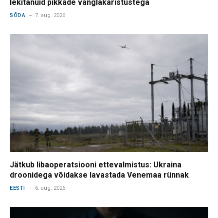
lekitanuid pikkade vanglakaristustega
SÕDA
7. aug. 2026
Jätkub libaoperatsiooni ettevalmistus: Ukraina
droonidega võidakse lavastada Venemaa rünnak
EESTI
6. aug. 2026