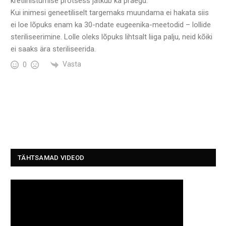
kretiinistumise protsess jätkub ka praegu.
Kui inimesi geneetiliselt targemaks muundama ei hakata siis
ei loe lõpuks enam ka 30-ndate eugeenika-meetodid – lollide
steriliseerimine. Lolle oleks lõpuks lihtsalt liiga palju, neid kõiki
ei saaks ära steriliseerida.
Vasta
0
TÄHTSAMAD VIDEOD