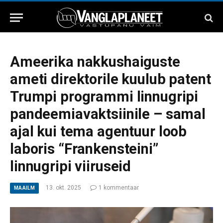
Ameerika nakkushaiguste
ameti direktorile kuulub patent
Trumpi programmi linnugripi
pandeemiavaktsiinile – samal
ajal kui tema agentuur loob
laboris “Frankensteini”
linnugripi viiruseid
13. okt. 2025
1 kommentaar
MAAILM