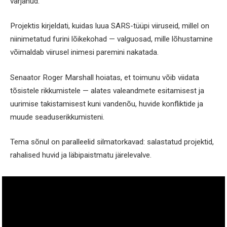
varjanud.
Projektis kirjeldati, kuidas luua SARS-tüüpi viiruseid, millel on
niinimetatud furini lõikekohad — valguosad, mille lõhustamine
võimaldab viirusel inimesi paremini nakatada.
Senaator Roger Marshall hoiatas, et toimunu võib viidata
tõsistele rikkumistele — alates valeandmete esitamisest ja
uurimise takistamisest kuni vandenõu, huvide konfliktide ja
muude seaduserikkumisteni.
Tema sõnul on paralleelid silmatorkavad: salastatud projektid,
rahalised huvid ja läbipaistmatu järelevalve.