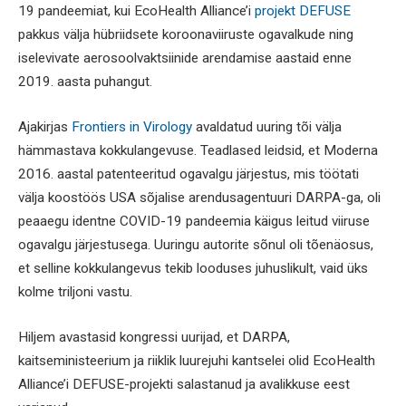
19 pandeemiat, kui EcoHealth Alliance’i
projekt DEFUSE
pakkus välja hübriidsete koroonaviiruste ogavalkude ning
iselevivate aerosoolvaktsiinide arendamise aastaid enne
2019. aasta puhangut.
Ajakirjas
Frontiers in Virology
avaldatud uuring tõi välja
hämmastava kokkulangevuse. Teadlased leidsid, et Moderna
2016. aastal patenteeritud ogavalgu järjestus, mis töötati
välja koostöös USA sõjalise arendusagentuuri DARPA-ga, oli
peaaegu identne COVID-19 pandeemia käigus leitud viiruse
ogavalgu järjestusega. Uuringu autorite sõnul oli tõenäosus,
et selline kokkulangevus tekib looduses juhuslikult, vaid üks
kolme triljoni vastu.
Hiljem avastasid kongressi uurijad, et DARPA,
kaitseministeerium ja riiklik luurejuhi kantselei olid EcoHealth
Alliance’i DEFUSE-projekti salastanud ja avalikkuse eest