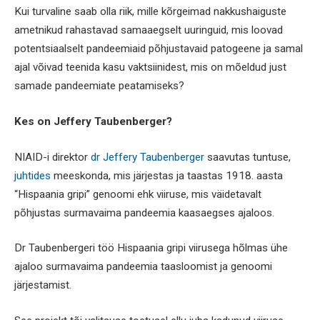
Kui turvaline saab olla riik, mille kõrgeimad nakkushaiguste
ametnikud rahastavad samaaegselt uuringuid, mis loovad
potentsiaalselt pandeemiaid põhjustavaid patogeene ja samal
ajal võivad teenida kasu vaktsiinidest, mis on mõeldud just
samade pandeemiate peatamiseks?
Kes on Jeffery Taubenberger?
NIAID-i direktor
dr Jeffery Taubenberger
saavutas tuntuse,
juhtides
meeskonda, mis järjestas ja taastas 1918. aasta
“Hispaania gripi” genoomi ehk viiruse, mis väidetavalt
põhjustas surmavaima pandeemia kaasaegses ajaloos.
Dr Taubenbergeri töö Hispaania gripi viirusega hõlmas ühe
ajaloo surmavaima pandeemia taasloomist ja genoomi
järjestamist.