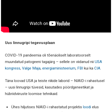
Uus linnugripi tegevusplaan
COVID-19 pandeemia oli tõenäoliselt laboratoorselt
muundatud patogeeni tagajärg – sellele on viidanud nii
USA
kongress
,
Valge Maja
,
energiaministeerium
,
FBI
kui ka
CIA
.
Täna loovad USA ja teiste riikide laborid – NIAID-i rahastusel
– uusi linnugripi tüvesid, kasutades pöördgeneetikat ja
hübriidviiruste loomise tehnikaid.
Ühes hiljutises NIAID-i rahastatud projektis
loodi
elus