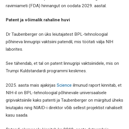
ravimiameti (FDA) hinnangut on oodata 2029. aastal.
Patent ja võimalik rahaline huvi
Dr Taubenberger on üks leiutajatest BPL-tehnoloogial
põhineva linnugripi vaktsiini patendil, mis töötati välja NIH
laborites.
See tähendab, et tal on patent linnugripi vaktsiinidele, mis on
Trumpi Kuldstandardi programmi keskmes.
2025. aasta mais ajakirjas
Science
ilmunud raport kinnitab, et
NIH-il on BPL-tehnoloogial põhinevale universaalsele
gripivaktsiinile kaks patenti ja Taubenberger on märgitud üheks
leiutajaks ning NIAID-i direktor võib sellest projektist rahaliselt
kasu saada.