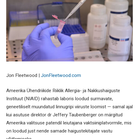
Jon Fleetwood |
JonFleetwood.com
Ameerika Ühendriikide Riiklik Allergia- ja Nakkushaiguste
Instituut (NIAID) rahastab laboris loodud surmavate,
geneetiliselt muundatud linnugripi viiruste loomist — samal ajal
kui asutuse direktor dr Jeffery Taubenberger on märgitud
Ameerika valitsuse patendil leiutajana vaktsiiniplatvormile, mis
on loodud just nende samade haigustekitajate vastu