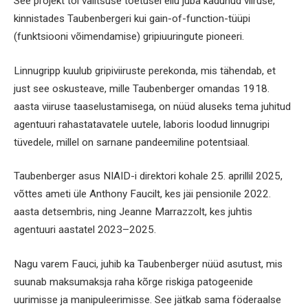
See projekt tõi valitsuse toetusel ellu juba kadunud viiruse,
kinnistades Taubenbergeri kui gain-of-function-tüüpi
(funktsiooni võimendamise) gripiuuringute pioneeri.
Linnugripp kuulub gripiviiruste perekonda, mis tähendab, et
just see oskusteave, mille Taubenberger omandas 1918.
aasta viiruse taaselustamisega, on nüüd aluseks tema juhitud
agentuuri rahastatavatele uutele, laboris loodud linnugripi
tüvedele, millel on sarnane pandeemiline potentsiaal.
Taubenberger asus NIAID-i direktori kohale 25. aprillil 2025,
võttes ameti üle Anthony Faucilt, kes jäi pensionile 2022.
aasta detsembris, ning Jeanne Marrazzolt, kes juhtis
agentuuri aastatel 2023–2025.
Nagu varem Fauci, juhib ka Taubenberger nüüd asutust, mis
suunab maksumaksja raha kõrge riskiga patogeenide
uurimisse ja manipuleerimisse. See jätkab sama föderaalse