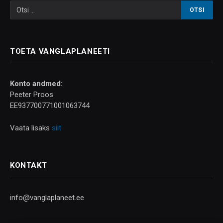
TOETA VANGLAPLANEETI
Konto andmed:
Peeter Proos
EE937700771001063744
Vaata lisaks
siit
KONTAKT
info@vanglaplaneet.ee