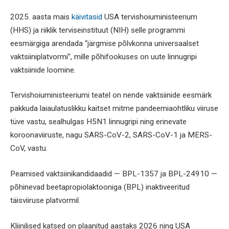
2025. aasta mais
käivitasid
USA tervishoiuministeerium
(HHS) ja riiklik terviseinstituut (NIH) selle programmi
eesmärgiga arendada “järgmise põlvkonna universaalset
vaktsiiniplatvormi”, mille põhifookuses on uute linnugripi
vaktsiinide loomine.
Tervishoiuministeeriumi teatel on nende vaktsiinide eesmärk
pakkuda laiaulatuslikku kaitset mitme pandeemiaohtliku viiruse
tüve vastu, sealhulgas H5N1 linnugripi ning erinevate
koroonaviiruste, nagu SARS-CoV-2, SARS-CoV-1 ja MERS-
CoV, vastu.
Peamised vaktsiinikandidaadid — BPL-1357 ja BPL-24910 —
põhinevad beetapropiolaktooniga (BPL) inaktiveeritud
täisviiruse platvormil.
Kliinilised katsed on plaanitud aastaks 2026 ning USA