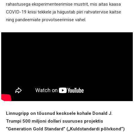
rahastusega eksperimenteerimise mustrit, mis aitas kaasa
COVID-19 kriisi tekkele ja hägustab piiri rahvatervise kaitse
ning pandeemiate provotseerimise vahel.
Linnugripp on tõusnud kesksele kohale Donald J.
Trumpi 500 miljoni dollari suuruses projektis
“Generation Gold Standard” („Kuldstandardi põlvkond“)