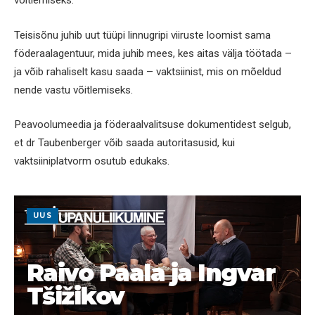
võitlemiseks.
Teisisõnu juhib uut tüüpi linnugripi viiruste loomist sama
föderaalagentuur, mida juhib mees, kes aitas välja töötada –
ja võib rahaliselt kasu saada – vaktsiinist, mis on mõeldud
nende vastu võitlemiseks.
Peavoolumeedia ja föderaalvalitsuse dokumentidest selgub,
et dr Taubenberger võib saada autoritasusid, kui
vaktsiiniplatvorm osutub edukaks.
UUS
Raivo Paala ja Ingvar
Tšižikov