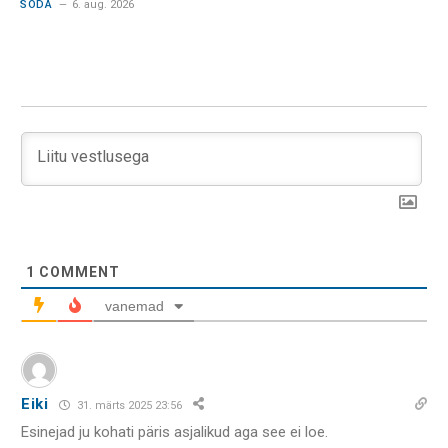
SÕDA
6. aug. 2026
1
COMMENT
vanemad
Eiki
31. märts 2025 23:56
Esinejad ju kohati päris asjalikud aga see ei loe.