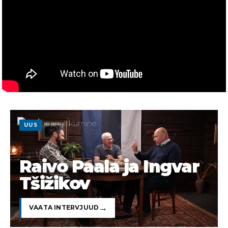
UUS
Raivo Paala ja Ingvar
Tšižikov
VAATA INTERVJUUD