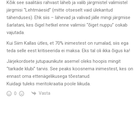
Kõik see saalitäis rahvast läheb ja valib järgmistel valimistel
järgmisi “Lehtmäesid” (mitte otseselt vaid ülekantud
tähenduses). Ehk siis – lähevad ja valivad jälle mingi järgmise
šarlatani, kes õigel hetkel enne valimisi “õiget nuppu” oskab
vajutada.
Kui Siim Kallas ütles, et 70% inimestest on rumalad, siis ega
teda selle eest kritiseerida ei maksa. Eks tal oli ikka õigus ka!
Järjekordsete jutupaunikute asemel oleks hoopis mingit
“tarkade klubi” tarvis. See peaks koosnema inimestest, kes on
ennast oma ettenägelikusega tõestanud.
Kuidagi tuleks meritokraatia poole liikuda.
Vasta
0