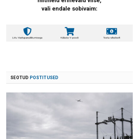
mitmeid erinevaid viise,
vali endale sobivaim:
SEOTUD
POSTITUSED