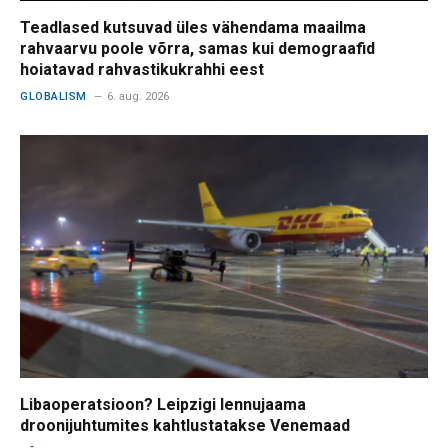
Teadlased kutsuvad üles vähendama maailma
rahvaarvu poole võrra, samas kui demograafid
hoiatavad rahvastikukrahhi eest
GLOBALISM
6. aug. 2026
Libaoperatsioon? Leipzigi lennujaama
droonijuhtumites kahtlustatakse Venemaad