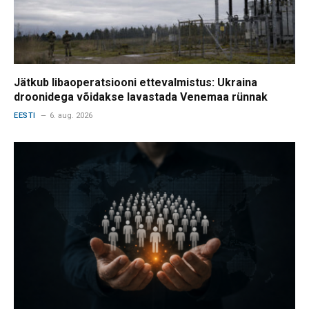
Jätkub libaoperatsiooni ettevalmistus: Ukraina
droonidega võidakse lavastada Venemaa rünnak
EESTI
6. aug. 2026