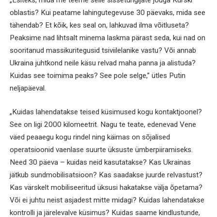
oblastis? Kui peatame lahingutegevuse 30 päevaks, mida see
tähendab? Et kõik, kes seal on, lahkuvad ilma võitluseta?
Peaksime nad lihtsalt minema laskma pärast seda, kui nad on
sooritanud massikuritegusid tsiviilelanike vastu? Või annab
Ukraina juhtkond neile käsu relvad maha panna ja alistuda?
Kuidas see toimima peaks? See pole selge,” ütles Putin
neljapäeval.
„Kuidas lahendatakse teised küsimused kogu kontaktjoonel?
See on ligi 2000 kilomeetrit. Nagu te teate, edenevad Vene
väed peaaegu kogu rindel ning käimas on sõjalised
operatsioonid vaenlase suurte üksuste ümberpiiramiseks.
Need 30 päeva – kuidas neid kasutatakse? Kas Ukrainas
jätkub sundmobilisatsioon? Kas saadakse juurde relvastust?
Kas värskelt mobiliseeritud üksusi hakatakse välja õpetama?
Või ei juhtu neist asjadest mitte midagi? Kuidas lahendatakse
kontrolli ja järelevalve küsimus? Kuidas saame kindlustunde,