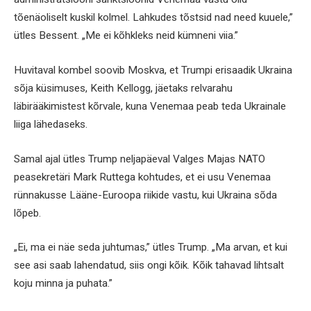
tõenäoliselt kuskil kolmel. Lahkudes tõstsid nad need kuuele,”
ütles Bessent. „Me ei kõhkleks neid kümneni viia.”
Huvitaval kombel soovib Moskva, et Trumpi erisaadik Ukraina
sõja küsimuses, Keith Kellogg, jäetaks relvarahu
läbirääkimistest kõrvale, kuna Venemaa peab teda Ukrainale
liiga lähedaseks.
Samal ajal ütles Trump neljapäeval Valges Majas NATO
peasekretäri Mark Ruttega kohtudes, et ei usu Venemaa
rünnakusse Lääne-Euroopa riikide vastu, kui Ukraina sõda
lõpeb.
„Ei, ma ei näe seda juhtumas,” ütles Trump. „Ma arvan, et kui
see asi saab lahendatud, siis ongi kõik. Kõik tahavad lihtsalt
koju minna ja puhata.”