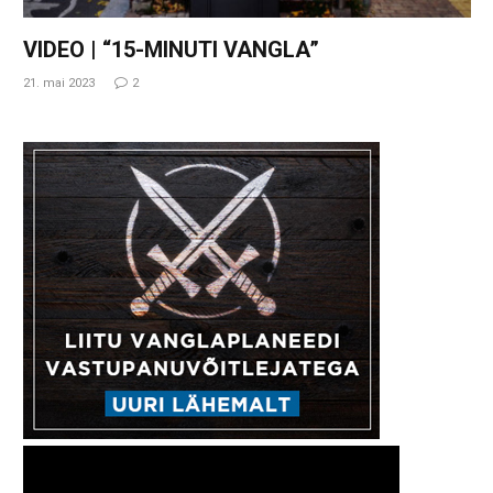
VIDEO | “15-MINUTI VANGLA”
21. mai 2023
2