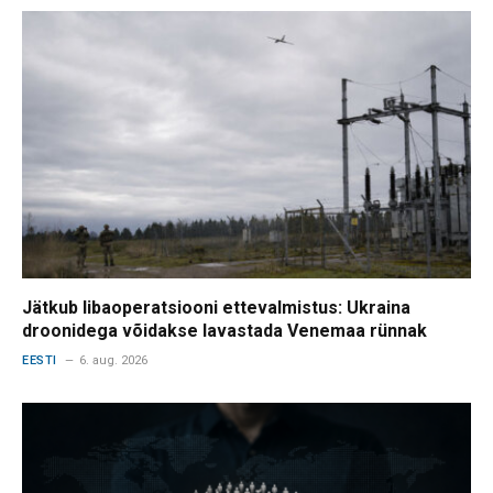
Jätkub libaoperatsiooni ettevalmistus: Ukraina
droonidega võidakse lavastada Venemaa rünnak
EESTI
6. aug. 2026