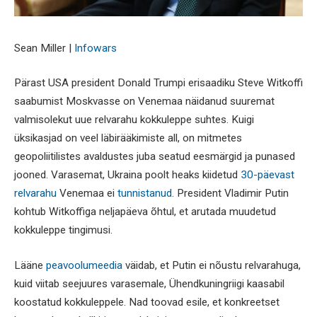
Sean Miller |
Infowars
Pärast USA president Donald Trumpi erisaadiku Steve Witkoffi
saabumist Moskvasse on Venemaa näidanud suuremat
valmisolekut uue relvarahu kokkuleppe suhtes. Kuigi
üksikasjad on veel läbirääkimiste all, on mitmetes
geopoliitilistes avaldustes juba seatud eesmärgid ja punased
jooned. Varasemat, Ukraina poolt heaks kiidetud
30-päevast
relvarahu
Venemaa ei
tunnistanud
. President Vladimir Putin
kohtub Witkoffiga neljapäeva õhtul, et arutada muudetud
kokkuleppe tingimusi.
Lääne
peavoolumeedia
väidab, et Putin ei nõustu relvarahuga,
kuid viitab seejuures varasemale, Ühendkuningriigi kaasabil
koostatud kokkuleppele. Nad toovad esile, et konkreetset