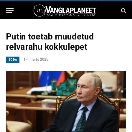
Putin toetab muudetud
relvarahu kokkulepet
14. märts 2025
SÕDA