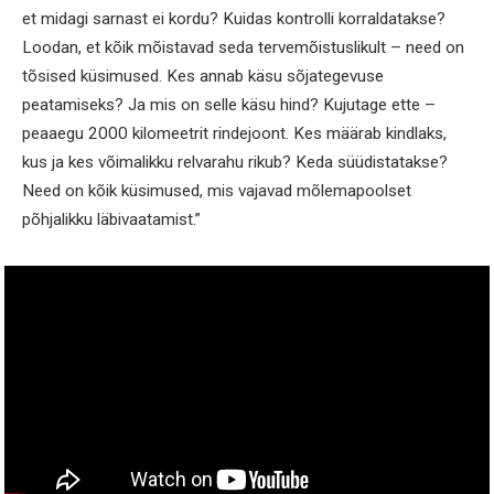
et midagi sarnast ei kordu? Kuidas kontrolli korraldatakse?
Loodan, et kõik mõistavad seda tervemõistuslikult – need on
tõsised küsimused. Kes annab käsu sõjategevuse
peatamiseks? Ja mis on selle käsu hind? Kujutage ette –
peaaegu 2000 kilomeetrit rindejoont. Kes määrab kindlaks,
kus ja kes võimalikku relvarahu rikub? Keda süüdistatakse?
Need on kõik küsimused, mis vajavad mõlemapoolset
põhjalikku läbivaatamist.”