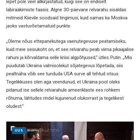
lepet pole veel allkirjastatud, kuigi see on endiselt
läbirääkimiste faasis. Algne 30-päevane relvarahu sisaldas
mitmeid Kiievile soodsaid tingimusi, kuid samas ka Moskva
jaoks vastuvõetamatuid punkte.
„Oleme nõus ettepanekutega vaenutegevuse peatamiseks,
kuid meie seisukoht on, et see relvarahu peab viima pikaajalise
rahuni ja kõrvaldama selle kriisi algpõhjused,” ütles Putin. „Mis
puudutab Ukraina valmisolekut sõjategevus lõpetada, siis
pealtnäha võib see tunduda USA surve all tehtud otsus.
Tegelikkuses olen aga veendunud, et Ukraina pool oleks
pidanud ise sellele relvarahule ameeriklaste ees rohkem
rõhuma, lähtudes rindel kujunenud olukorrast ja tegelikest
oludest.”
UUS