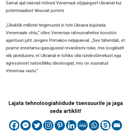
Samal ajal näevad mõned Venemaal sõjajärgset Ukrainat kui
potentsiaalset tiksuvat pommi.
„Ükskõik millistel tingimustel ei tohi Ukraina kujutada
Venemaale ohtu,” ütles Venemaa rahvusvahelise koostöö
agentuuri juht Jevgeni Primakov neljapäeval. „See tähendab, et
peame ennetama igasuguseid revanšismi riske, mis loogiliselt
viib järelduseni, et Ukrainal ei tohiks olla ründevõimekust ega
agressiivset natsistlikku ideoloogiat, mis on suunatud
Venemaa vastu.”
Lajata tehnoloogiahiidude tsensuurile ja jaga
seda artiklit!