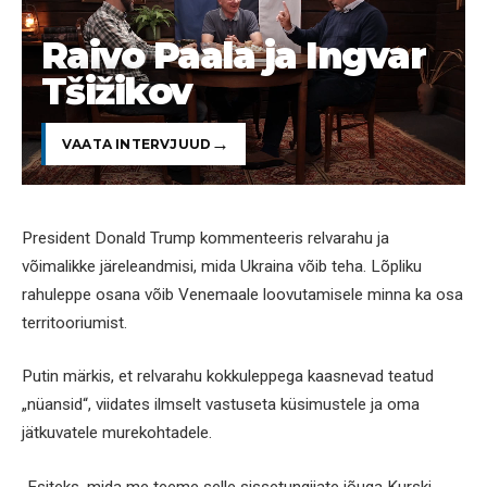
Raivo Paala ja Ingvar
Tšižikov
VAATA INTERVJUUD
President Donald Trump kommenteeris relvarahu ja
võimalikke järeleandmisi, mida Ukraina võib teha. Lõpliku
rahuleppe osana võib Venemaale loovutamisele minna ka osa
territooriumist.
Putin märkis, et relvarahu kokkuleppega kaasnevad teatud
„nüansid“, viidates ilmselt vastuseta küsimustele ja oma
jätkuvatele murekohtadele.
„Esiteks, mida me teeme selle sissetungijate jõuga Kurski