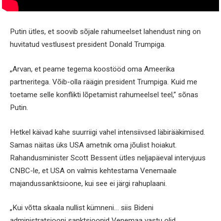
Putin ütles, et soovib sõjale rahumeelset lahendust ning on
huvitatud vestlusest president Donald Trumpiga.
„Arvan, et peame tegema koostööd oma Ameerika
partneritega. Võib-olla räägin president Trumpiga. Kuid me
toetame selle konflikti lõpetamist rahumeelsel teel,” sõnas
Putin.
Hetkel käivad kahe suurriigi vahel intensiivsed läbirääkimised.
Samas näitas üks USA ametnik oma jõulist hoiakut.
Rahandusminister Scott Bessent ütles neljapäeval intervjuus
CNBC-le, et USA on valmis kehtestama Venemaale
majandussanktsioone, kui see ei järgi rahuplaani.
„Kui võtta skaala nullist kümneni… siis Bideni
administratsiooni sanktsioonid Venemaa vastu olid