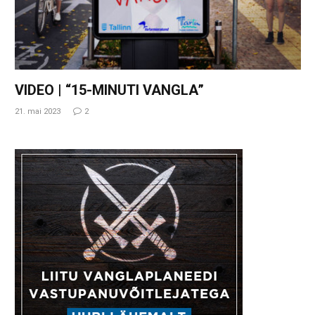
VIDEO | “15-MINUTI VANGLA”
21. mai 2023
2