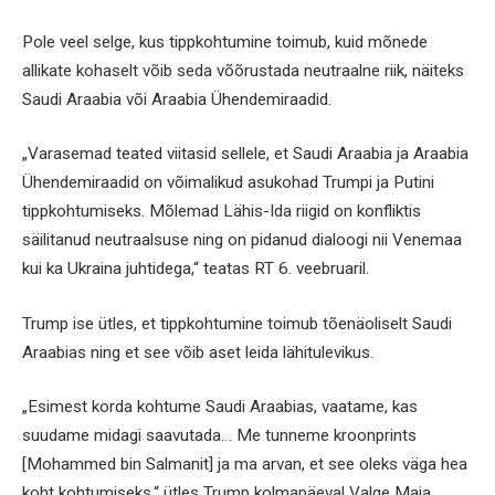
Pole veel selge, kus tippkohtumine toimub, kuid mõnede
allikate kohaselt võib seda võõrustada neutraalne riik, näiteks
Saudi Araabia või Araabia Ühendemiraadid.
„Varasemad teated viitasid sellele, et Saudi Araabia ja Araabia
Ühendemiraadid on võimalikud asukohad Trumpi ja Putini
tippkohtumiseks. Mõlemad Lähis-Ida riigid on konfliktis
säilitanud neutraalsuse ning on pidanud dialoogi nii Venemaa
kui ka Ukraina juhtidega,“ teatas RT 6. veebruaril.
Trump ise ütles, et tippkohtumine toimub tõenäoliselt Saudi
Araabias ning et see võib aset leida lähitulevikus.
„Esimest korda kohtume Saudi Araabias, vaatame, kas
suudame midagi saavutada… Me tunneme kroonprints
[Mohammed bin Salmanit] ja ma arvan, et see oleks väga hea
koht kohtumiseks,“ ütles Trump kolmapäeval Valge Maja