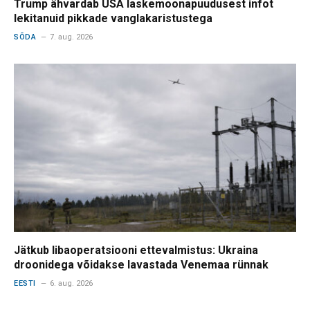
Trump ähvardab USA laskemoonapuudusest infot
lekitanuid pikkade vanglakaristustega
SÕDA
7. aug. 2026
Jätkub libaoperatsiooni ettevalmistus: Ukraina
droonidega võidakse lavastada Venemaa rünnak
EESTI
6. aug. 2026