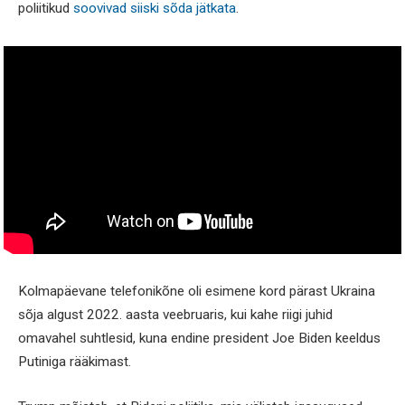
poliitikud
soovivad siiski sõda jätkata
.
Kolmapäevane telefonikõne oli esimene kord pärast Ukraina
sõja algust 2022. aasta veebruaris, kui kahe riigi juhid
omavahel suhtlesid, kuna endine president Joe Biden keeldus
Putiniga rääkimast.