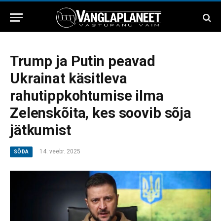
Trump ja Putin peavad
Ukrainat käsitleva
rahutippkohtumise ilma
Zelenskõita, kes soovib sõja
jätkumist
14. veebr. 2025
SÕDA