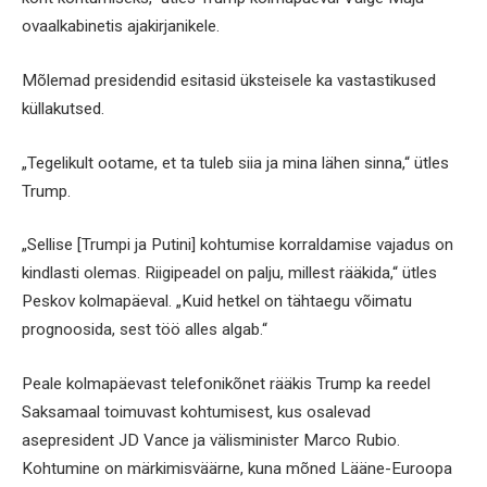
ovaalkabinetis ajakirjanikele.
Mõlemad presidendid esitasid üksteisele ka vastastikused
küllakutsed.
„Tegelikult ootame, et ta tuleb siia ja mina lähen sinna,“ ütles
Trump.
„Sellise [Trumpi ja Putini] kohtumise korraldamise vajadus on
kindlasti olemas. Riigipeadel on palju, millest rääkida,“ ütles
Peskov kolmapäeval. „Kuid hetkel on tähtaegu võimatu
prognoosida, sest töö alles algab.“
Peale kolmapäevast telefonikõnet rääkis Trump ka reedel
Saksamaal toimuvast kohtumisest, kus osalevad
asepresident JD Vance ja välisminister Marco Rubio.
Kohtumine on märkimisväärne, kuna mõned Lääne-Euroopa