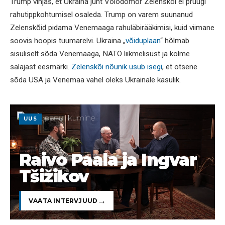
Trump vihjas, et Ukraina juht Volodõmõr Zelenskõi ei pruugi
rahutippkohtumisel osaleda. Trump on varem suunanud
Zelenskõid pidama Venemaaga rahuläbirääkimisi, kuid viimane
soovis hoopis tuumarelvi. Ukraina „
võiduplaan
“ hõlmab
sisuliselt sõda Venemaaga, NATO liikmelisust ja kolme
salajast eesmärki.
Zelenskõi nõunik usub isegi
, et otsene
sõda USA ja Venemaa vahel oleks Ukrainale kasulik.
UUS
Raivo Paala ja Ingvar
Tšižikov
VAATA INTERVJUUD