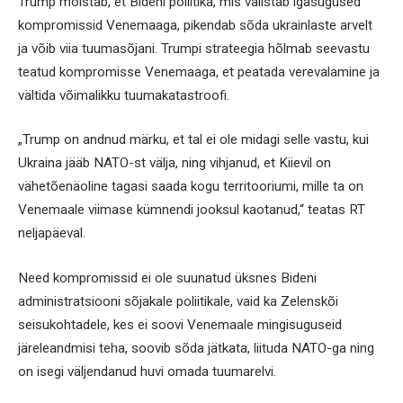
Trump mõistab, et Bideni poliitika, mis välistab igasugused
kompromissid Venemaaga, pikendab sõda ukrainlaste arvelt
ja võib viia tuumasõjani. Trumpi strateegia hõlmab seevastu
teatud kompromisse Venemaaga, et peatada verevalamine ja
vältida võimalikku tuumakatastroofi.
„Trump on andnud märku, et tal ei ole midagi selle vastu, kui
Ukraina jääb NATO-st välja, ning vihjanud, et Kiievil on
vähetõenäoline tagasi saada kogu territooriumi, mille ta on
Venemaale viimase kümnendi jooksul kaotanud,“ teatas RT
neljapäeval.
Need kompromissid ei ole suunatud üksnes Bideni
administratsiooni sõjakale poliitikale, vaid ka Zelenskõi
seisukohtadele, kes ei soovi Venemaale mingisuguseid
järeleandmisi teha, soovib sõda jätkata, liituda NATO-ga ning
on isegi väljendanud huvi omada tuumarelvi.