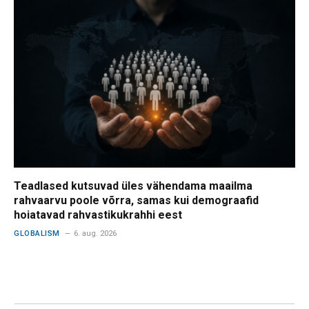
Teadlased kutsuvad üles vähendama maailma
rahvaarvu poole võrra, samas kui demograafid
hoiatavad rahvastikukrahhi eest
GLOBALISM
6. aug. 2026