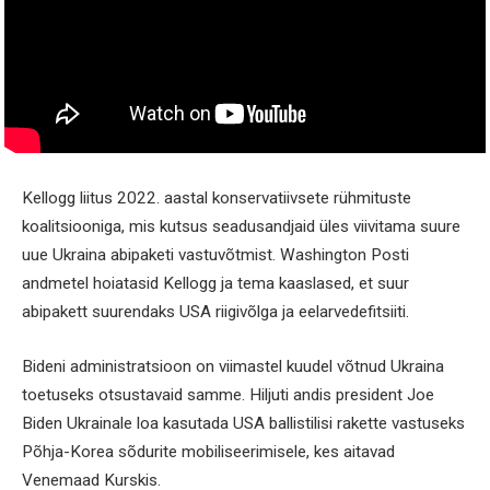
Kellogg liitus 2022. aastal konservatiivsete rühmituste
koalitsiooniga, mis kutsus seadusandjaid üles viivitama suure
uue Ukraina abipaketi vastuvõtmist. Washington Posti
andmetel hoiatasid Kellogg ja tema kaaslased, et suur
abipakett suurendaks USA riigivõlga ja eelarvedefitsiiti.
Bideni administratsioon on viimastel kuudel võtnud Ukraina
toetuseks otsustavaid samme. Hiljuti andis president Joe
Biden Ukrainale loa kasutada USA ballistilisi rakette vastuseks
Põhja-Korea sõdurite mobiliseerimisele, kes aitavad
Venemaad Kurskis.