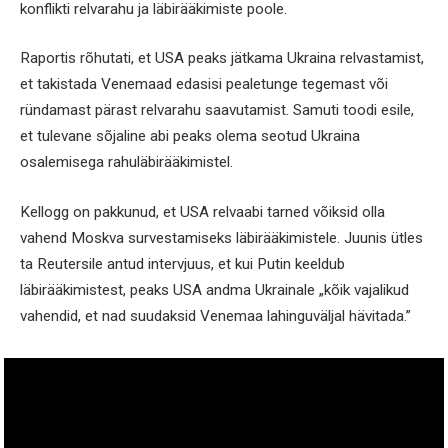
konflikti relvarahu ja läbirääkimiste poole.
Raportis rõhutati, et USA peaks jätkama Ukraina relvastamist,
et takistada Venemaad edasisi pealetunge tegemast või
ründamast pärast relvarahu saavutamist. Samuti toodi esile,
et tulevane sõjaline abi peaks olema seotud Ukraina
osalemisega rahuläbirääkimistel.
Kellogg on pakkunud, et USA relvaabi tarned võiksid olla
vahend Moskva survestamiseks läbirääkimistele. Juunis ütles
ta Reutersile antud intervjuus, et kui Putin keeldub
läbirääkimistest, peaks USA andma Ukrainale „kõik vajalikud
vahendid, et nad suudaksid Venemaa lahinguväljal hävitada.”