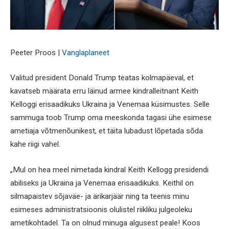
Peeter Proos |
Vanglaplaneet
Valitud president Donald Trump teatas kolmapäeval, et
kavatseb määrata erru läinud armee kindralleitnant Keith
Kelloggi erisaadikuks Ukraina ja Venemaa küsimustes. Selle
sammuga toob Trump oma meeskonda tagasi ühe esimese
ametiaja võtmenõunikest, et täita lubadust lõpetada sõda
kahe riigi vahel.
„Mul on hea meel nimetada kindral Keith Kellogg presidendi
abiliseks ja Ukraina ja Venemaa erisaadikuks. Keithil on
silmapaistev sõjaväe- ja ärikarjäär ning ta teenis minu
esimeses administratsioonis olulistel riikliku julgeoleku
ametikohtadel. Ta on olnud minuga algusest peale! Koos