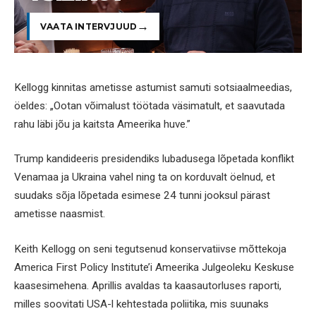
VAATA INTERVJUUD
Kellogg kinnitas ametisse astumist samuti sotsiaalmeedias,
öeldes: „Ootan võimalust töötada väsimatult, et saavutada
rahu läbi jõu ja kaitsta Ameerika huve.”
Trump kandideeris presidendiks lubadusega lõpetada konflikt
Venamaa ja Ukraina vahel ning ta on korduvalt öelnud, et
suudaks sõja lõpetada esimese 24 tunni jooksul pärast
ametisse naasmist.
Keith Kellogg on seni tegutsenud konservatiivse mõttekoja
America First Policy Institute’i Ameerika Julgeoleku Keskuse
kaasesimehena. Aprillis avaldas ta kaasautorluses raporti,
milles soovitati USA-l kehtestada poliitika, mis suunaks