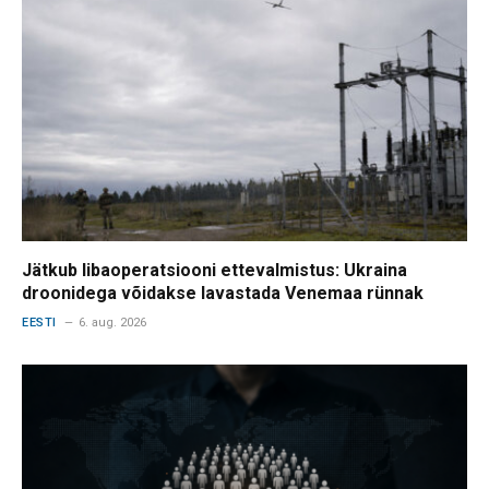
Jätkub libaoperatsiooni ettevalmistus: Ukraina
droonidega võidakse lavastada Venemaa rünnak
EESTI
6. aug. 2026