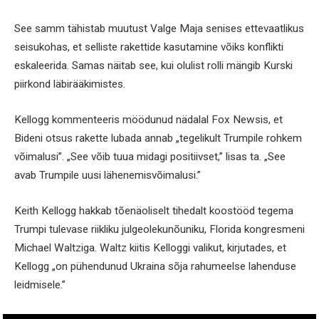
See samm tähistab muutust Valge Maja senises ettevaatlikus
seisukohas, et selliste rakettide kasutamine võiks konflikti
eskaleerida. Samas näitab see, kui olulist rolli mängib Kurski
piirkond läbirääkimistes.
Kellogg kommenteeris möödunud nädalal Fox Newsis, et
Bideni otsus rakette lubada annab „tegelikult Trumpile rohkem
võimalusi”. „See võib tuua midagi positiivset,” lisas ta. „See
avab Trumpile uusi lähenemisvõimalusi.”
Keith Kellogg hakkab tõenäoliselt tihedalt koostööd tegema
Trumpi tulevase riikliku julgeolekunõuniku, Florida kongresmeni
Michael Waltziga. Waltz kiitis Kelloggi valikut, kirjutades, et
Kellogg „on pühendunud Ukraina sõja rahumeelse lahenduse
leidmisele.”