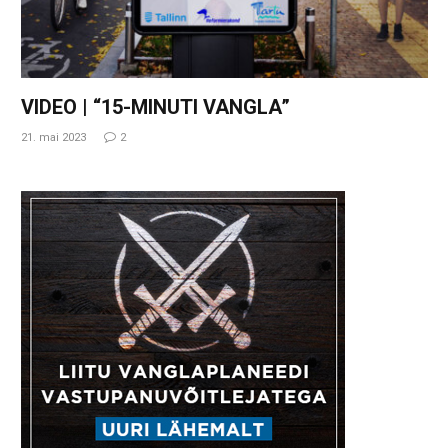
VIDEO | “15-MINUTI VANGLA”
21. mai 2023
2