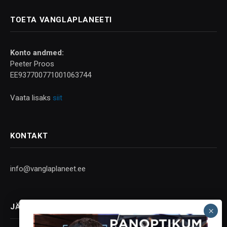
TOETA VANGLAPLANEETI
Konto andmed:
Peeter Proos
EE937700771001063744
Vaata lisaks
siit
KONTAKT
info@vanglaplaneet.ee
JÄLGI SOTSIAALMEEDIAS