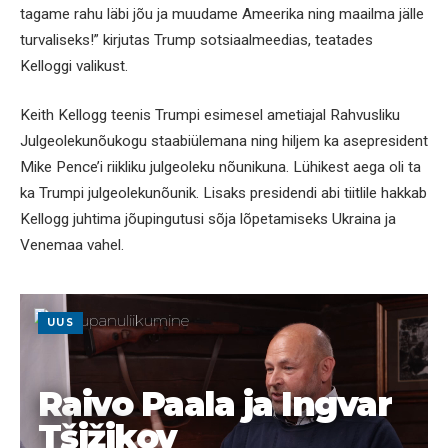
tagame rahu läbi jõu ja muudame Ameerika ning maailma jälle
turvaliseks!” kirjutas Trump sotsiaalmeedias, teatades
Kelloggi valikust.
Keith Kellogg teenis Trumpi esimesel ametiajal Rahvusliku
Julgeolekunõukogu staabiülemana ning hiljem ka asepresident
Mike Pence’i riikliku julgeoleku nõunikuna. Lühikest aega oli ta
ka Trumpi julgeolekunõunik. Lisaks presidendi abi tiitlile hakkab
Kellogg juhtima jõupingutusi sõja lõpetamiseks Ukraina ja
Venemaa vahel.
UUS
Raivo Paala ja Ingvar
Tšižikov