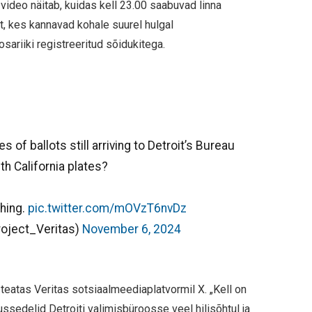
video näitab, kuidas kell 23.00 saabuvad linna
t, kes kannavad kohale suurel hulgal
sariiki registreeritud sõidukitega.
 of ballots still arriving to Detroit’s Bureau
th California plates?
hing.
pic.twitter.com/mOVzT6nvDz
roject_Veritas)
November 6, 2024
atas Veritas sotsiaalmeediaplatvormil X. „Kell on
ssedelid Detroiti valimisbüroosse veel hilisõhtul ja