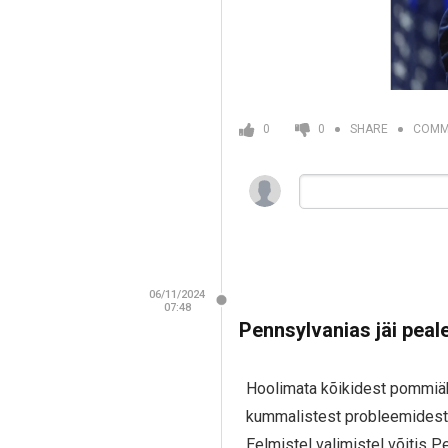
COMM
0
0
SHARE
06/11/2024
07:48
Pennsylvanias jäi peal
Hoolimata kõikidest pommiähv
kummalistest probleemidest 
Eelmistel valimistel võitis P