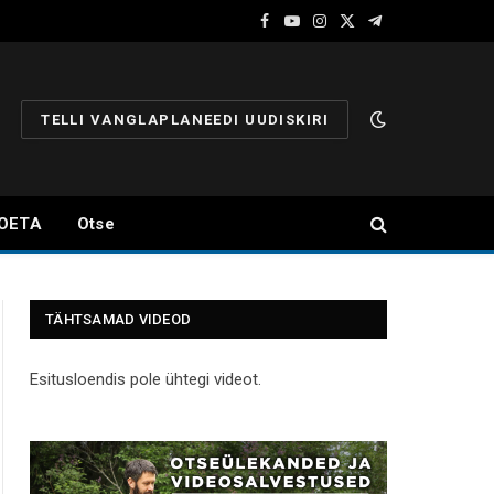
Facebook
YouTube
Instagram
X
Telegram
(Twitter)
TELLI VANGLAPLANEEDI UUDISKIRI
OETA
Otse
TÄHTSAMAD VIDEOD
Esitusloendis pole ühtegi videot.