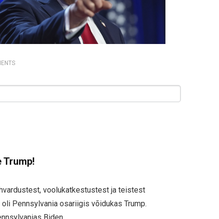
ENTS
e Trump!
ardustest, voolukatkestustest ja teistest
oli Pennsylvania osariigis võidukas Trump.
ennsylvanias Biden.