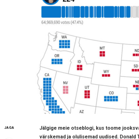
Jälgige meie otseblogi, kus toome jooksva
JAGA
värskemad ja olulisemad uudised. Donald Tr