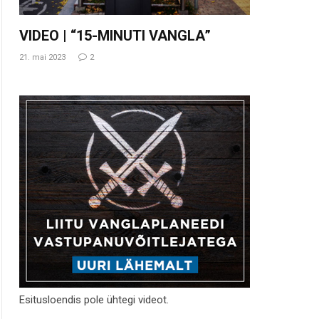
VIDEO | “15-MINUTI VANGLA”
21. mai 2023
2
Esitusloendis pole ühtegi videot.