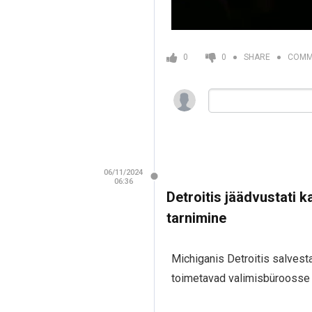
COMM
0
0
SHARE
06/11/2024
06:36
Detroitis jäädvustati 
tarnimine
Michiganis Detroitis salvest
toimetavad valimisbüroosse 