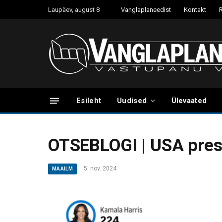
Laupäev, august 8
Vanglaplaneedist
Kontakt
Esileht
Uudised
Ülevaated
OTSEBLOGI | USA pres
5. nov. 2024
MAAILM