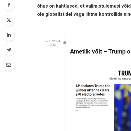
õhus on kahtlused, et valimistulemusi või
ole globalistidel väga lihtne kontrollida ni
06/11/2024
10:43
Ametlik võit – Trump 