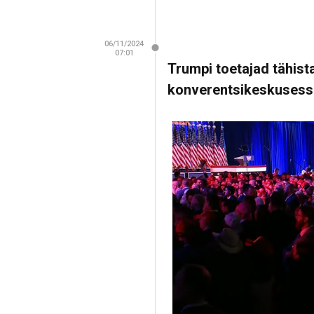
06/11/2024
07:01
Trumpi toetajad tähist
konverentsikeskusess