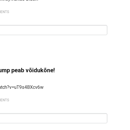
ENTS
ump peab võidukõne!
watch?v=uT9s4BXcv6w
ENTS