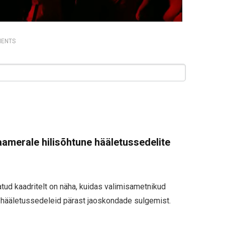
ENTS
kaamerale hilisõhtune hääletussedelite
atud kaadritelt on näha, kuidas valimisametnikud
hääletussedeleid pärast jaoskondade sulgemist.