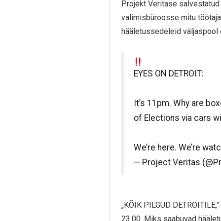
Projekt Veritase salvestatud 
valimisbüroosse mitu töötaja
hääletussedeleid väljaspool o
EYES ON DETROIT:
It’s 11pm. Why are boxes
of Elections via cars wi
We’re here. We’re watc
— Project Veritas (@P
„KÕIK PILGUD DETROITILE,” te
23.00. Miks saabuvad hääletu