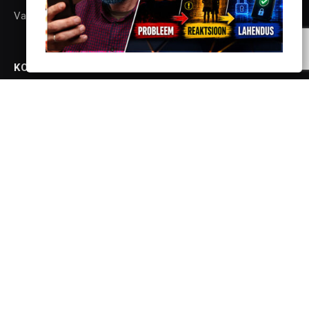
Vaata lisaks
siit
KONTAKT
info@vanglaplaneet.ee
JÄLGI SOTSIAALMEEDIAS
Facebook
X
Instagram
YouTube
Telegram
(Twitter)
Vanglaplaneet - Vastupanu Vaim