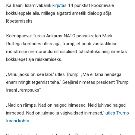
Ka Iraani Islamivabariik
kirjutas
14 punktist koosnevale
kokkuleppele alla, millega algatati ametlik dialoog sõja
lõpetamiseks.
Kolmapäeval Türgis Ankaras NATO peasekretäri Mark
Ruttega kohtudes ütles aga Trump, et peab vastastikuse
mõistmise memorandumit sisuliselt tühistatuks ning nimetas
kokkulepet aja raiskamiseks.
„Minu jaoks on see läbi,“ ütles Trump. „Ma ei taha nendega
enam mingit tegemist teha.“ Seejärel nimetas president Trump
Iraani „rämpsuks“.
„Nad on rämps. Nad on haiged inimesed. Neid juhivad haiged
inimesed. Nad on julmad ja vägivaldsed inimesed,“
ütles Trump
Iraani kohta
.