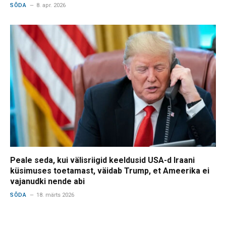
SÕDA
8. apr. 2026
Peale seda, kui välisriigid keeldusid USA-d Iraani
küsimuses toetamast, väidab Trump, et Ameerika ei
vajanudki nende abi
SÕDA
18. märts 2026