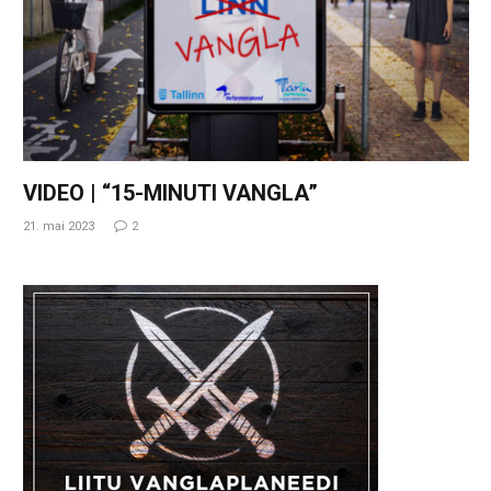
VIDEO | “15-MINUTI VANGLA”
21. mai 2023
2