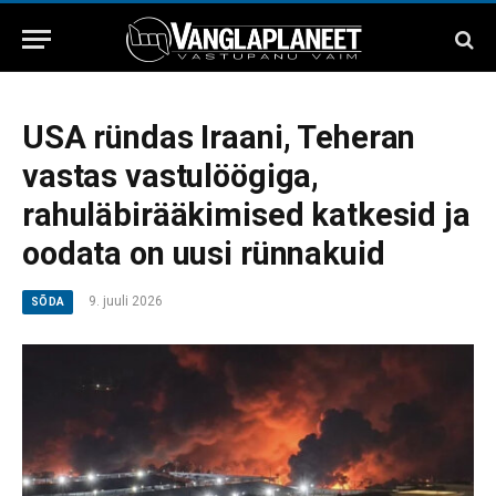
USA ründas Iraani, Teheran
vastas vastulöögiga,
rahuläbirääkimised katkesid ja
oodata on uusi rünnakuid
9. juuli 2026
SÕDA