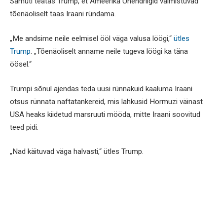
Samuti teatas Trump, et Ameerika Ühendriigid valmistuvad
tõenäoliselt taas Iraani ründama.
„Me andsime neile eelmisel ööl väga valusa löögi,“
ütles
Trump
. „Tõenäoliselt anname neile tugeva löögi ka täna
öösel.“
Trumpi sõnul ajendas teda uusi rünnakuid kaaluma Iraani
otsus rünnata naftatankereid, mis lahkusid Hormuzi väinast
USA heaks kiidetud marsruuti mööda, mitte Iraani soovitud
teed pidi.
„Nad käituvad väga halvasti,“ ütles Trump.