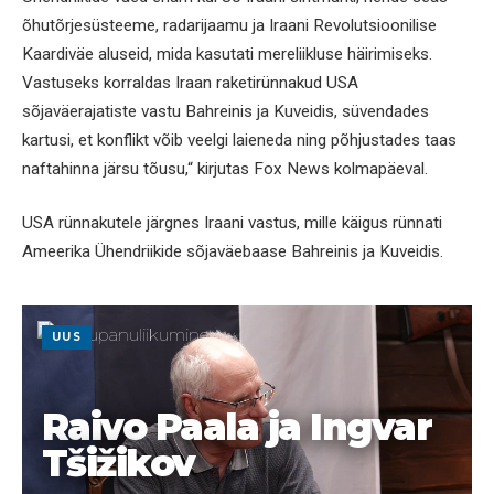
õhutõrjesüsteeme, radarijaamu ja Iraani Revolutsioonilise
Kaardiväe aluseid, mida kasutati mereliikluse häirimiseks.
Vastuseks korraldas Iraan raketirünnakud USA
sõjaväerajatiste vastu Bahreinis ja Kuveidis, süvendades
kartusi, et konflikt võib veelgi laieneda ning põhjustades taas
naftahinna järsu tõusu,“ kirjutas Fox News kolmapäeval.
USA rünnakutele järgnes Iraani vastus, mille käigus rünnati
Ameerika Ühendriikide sõjaväebaase Bahreinis ja Kuveidis.
UUS
Raivo Paala ja Ingvar
Tšižikov