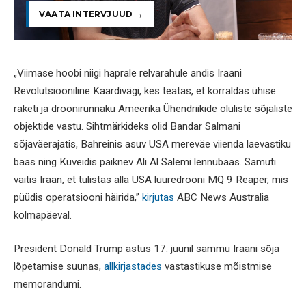
VAATA INTERVJUUD
„Viimase hoobi niigi haprale relvarahule andis Iraani
Revolutsiooniline Kaardivägi, kes teatas, et korraldas ühise
raketi ja droonirünnaku Ameerika Ühendriikide oluliste sõjaliste
objektide vastu. Sihtmärkideks olid Bandar Salmani
sõjaväerajatis, Bahreinis asuv USA mereväe viienda laevastiku
baas ning Kuveidis paiknev Ali Al Salemi lennubaas. Samuti
väitis Iraan, et tulistas alla USA luuredrooni MQ 9 Reaper, mis
püüdis operatsiooni häirida,”
kirjutas
ABC News Australia
kolmapäeval.
President Donald Trump astus 17. juunil sammu Iraani sõja
lõpetamise suunas,
allkirjastades
vastastikuse mõistmise
memorandumi.