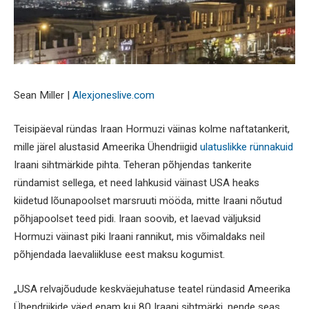
Sean Miller |
Alexjoneslive.com
Teisipäeval ründas Iraan Hormuzi väinas kolme naftatankerit,
mille järel alustasid Ameerika Ühendriigid
ulatuslikke rünnakuid
Iraani sihtmärkide pihta. Teheran põhjendas tankerite
ründamist sellega, et need lahkusid väinast USA heaks
kiidetud lõunapoolset marsruuti mööda, mitte Iraani nõutud
põhjapoolset teed pidi. Iraan soovib, et laevad väljuksid
Hormuzi väinast piki Iraani rannikut, mis võimaldaks neil
põhjendada laevaliikluse eest maksu kogumist.
„USA relvajõudude keskväejuhatuse teatel ründasid Ameerika
Ühendriikide väed enam kui 80 Iraani sihtmärki, nende seas