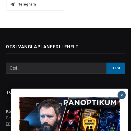
Telegram
OTSI VANGLAPLANEEDI LEHELT
TOETA VANGLAPLANEETI
Konto andmed:
Peeter Proos
EE937700771001063744