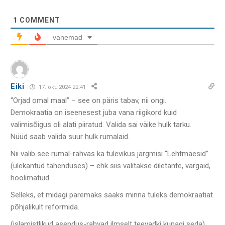
1
COMMENT
vanemad
Eiki
17. okt. 2024 22:41
“Orjad omal maal” – see on päris tabav, nii ongi.
Demokraatia on iseenesest juba vana riigikord kuid
valimisõigus oli alati piiratud. Valida sai väike hulk tarku.
Nüüd saab valida suur hulk rumalaid.
Nii valib see rumal-rahvas ka tulevikus järgmisi “Lehtmäesid”
(ülekantud tähenduses) – ehk siis valitakse diletante, vargaid,
hoolimatuid.
Selleks, et midagi paremaks saaks minna tuleks demokraatiat
põhjalikult reformida.
(islamistlikud asendus-rahvad ilmselt teevadki kunagi seda)