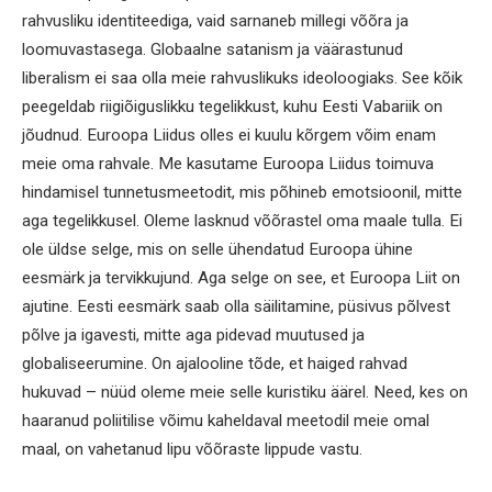
rahvusliku identiteediga, vaid sarnaneb millegi võõra ja
loomuvastasega. Globaalne satanism ja väärastunud
liberalism ei saa olla meie rahvuslikuks ideoloogiaks. See kõik
peegeldab riigiõiguslikku tegelikkust, kuhu Eesti Vabariik on
jõudnud. Euroopa Liidus olles ei kuulu kõrgem võim enam
meie oma rahvale. Me kasutame Euroopa Liidus toimuva
hindamisel tunnetusmeetodit, mis põhineb emotsioonil, mitte
aga tegelikkusel. Oleme lasknud võõrastel oma maale tulla. Ei
ole üldse selge, mis on selle ühendatud Euroopa ühine
eesmärk ja tervikkujund. Aga selge on see, et Euroopa Liit on
ajutine. Eesti eesmärk saab olla säilitamine, püsivus põlvest
põlve ja igavesti, mitte aga pidevad muutused ja
globaliseerumine. On ajalooline tõde, et haiged rahvad
hukuvad – nüüd oleme meie selle kuristiku äärel. Need, kes on
haaranud poliitilise võimu kaheldaval meetodil meie omal
maal, on vahetanud lipu võõraste lippude vastu.