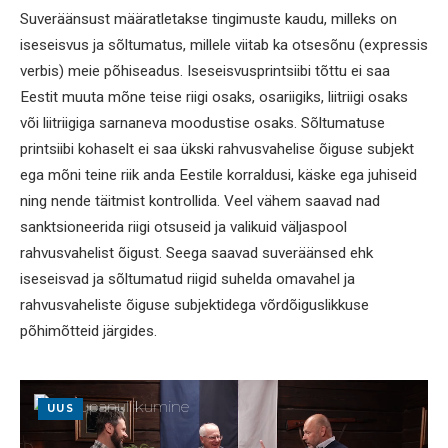
Suveräänsust määratletakse tingimuste kaudu, milleks on
iseseisvus ja sõltumatus, millele viitab ka otsesõnu (expressis
verbis) meie põhiseadus. Iseseisvusprintsiibi tõttu ei saa
Eestit muuta mõne teise riigi osaks, osariigiks, liitriigi osaks
või liitriigiga sarnaneva moodustise osaks. Sõltumatuse
printsiibi kohaselt ei saa ükski rahvusvahelise õiguse subjekt
ega mõni teine riik anda Eestile korraldusi, käske ega juhiseid
ning nende täitmist kontrollida. Veel vähem saavad nad
sanktsioneerida riigi otsuseid ja valikuid väljaspool
rahvusvahelist õigust. Seega saavad suveräänsed ehk
iseseisvad ja sõltumatud riigid suhelda omavahel ja
rahvusvaheliste õiguse subjektidega võrdõiguslikkuse
põhimõtteid järgides.
UUS