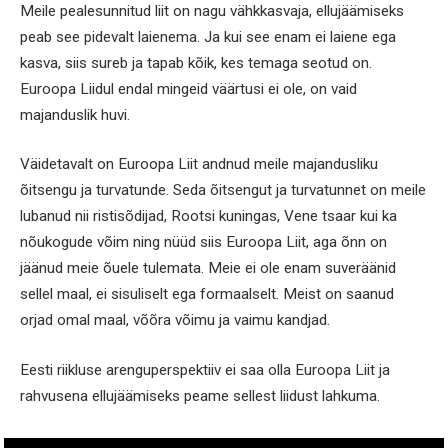
Meile pealesunnitud liit on nagu vähkkasvaja, ellujäämiseks
peab see pidevalt laienema. Ja kui see enam ei laiene ega
kasva, siis sureb ja tapab kõik, kes temaga seotud on.
Euroopa Liidul endal mingeid väärtusi ei ole, on vaid
majanduslik huvi.
Väidetavalt on Euroopa Liit andnud meile majandusliku
õitsengu ja turvatunde. Seda õitsengut ja turvatunnet on meile
lubanud nii ristisõdijad, Rootsi kuningas, Vene tsaar kui ka
nõukogude võim ning nüüd siis Euroopa Liit, aga õnn on
jäänud meie õuele tulemata. Meie ei ole enam suveräänid
sellel maal, ei sisuliselt ega formaalselt. Meist on saanud
orjad omal maal, võõra võimu ja vaimu kandjad.
Eesti riikluse arenguperspektiiv ei saa olla Euroopa Liit ja
rahvusena ellujäämiseks peame sellest liidust lahkuma.