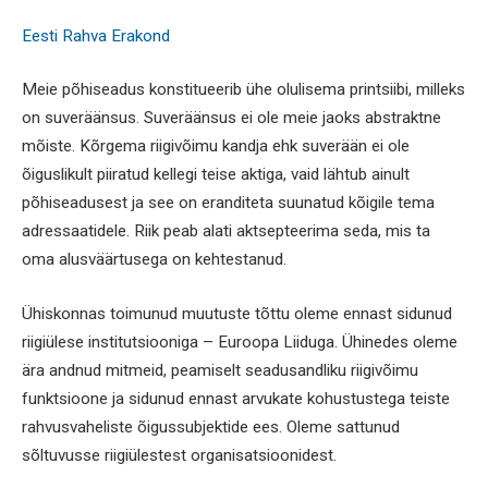
Eesti Rahva Erakond
Meie põhiseadus konstitueerib ühe olulisema printsiibi, milleks
on suveräänsus. Suveräänsus ei ole meie jaoks abstraktne
mõiste. Kõrgema riigivõimu kandja ehk suverään ei ole
õiguslikult piiratud kellegi teise aktiga, vaid lähtub ainult
põhiseadusest ja see on eranditeta suunatud kõigile tema
adressaatidele. Riik peab alati aktsepteerima seda, mis ta
oma alusväärtusega on kehtestanud.
Ühiskonnas toimunud muutuste tõttu oleme ennast sidunud
riigiülese institutsiooniga – Euroopa Liiduga. Ühinedes oleme
ära andnud mitmeid, peamiselt seadusandliku riigivõimu
funktsioone ja sidunud ennast arvukate kohustustega teiste
rahvusvaheliste õigussubjektide ees. Oleme sattunud
sõltuvusse riigiülestest organisatsioonidest.