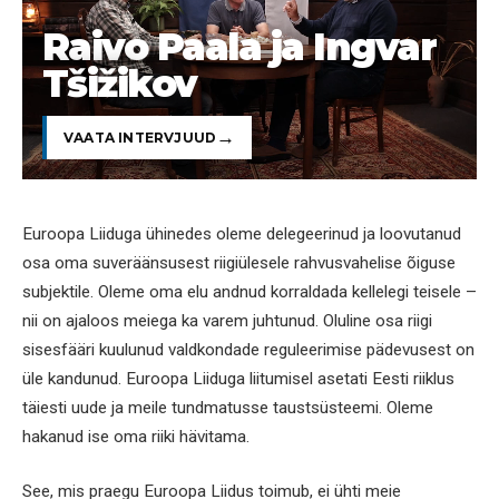
Raivo Paala ja Ingvar
Tšižikov
VAATA INTERVJUUD
Euroopa Liiduga ühinedes oleme delegeerinud ja loovutanud
osa oma suveräänsusest riigiülesele rahvusvahelise õiguse
subjektile. Oleme oma elu andnud korraldada kellelegi teisele –
nii on ajaloos meiega ka varem juhtunud. Oluline osa riigi
sisesfääri kuulunud valdkondade reguleerimise pädevusest on
üle kandunud. Euroopa Liiduga liitumisel asetati Eesti riiklus
täiesti uude ja meile tundmatusse taustsüsteemi. Oleme
hakanud ise oma riiki hävitama.
See, mis praegu Euroopa Liidus toimub, ei ühti meie