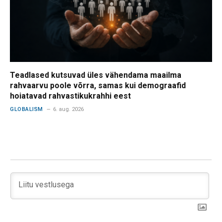
Teadlased kutsuvad üles vähendama maailma
rahvaarvu poole võrra, samas kui demograafid
hoiatavad rahvastikukrahhi eest
GLOBALISM
6. aug. 2026