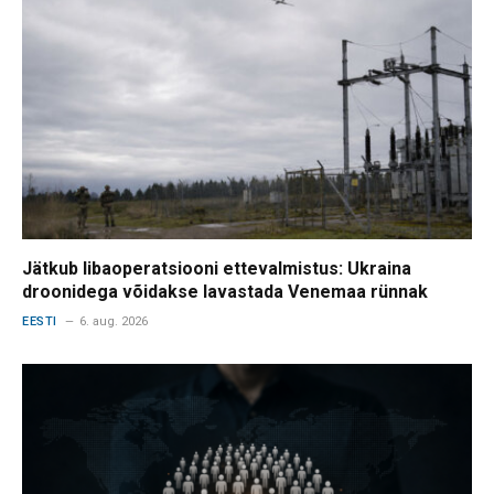
Jätkub libaoperatsiooni ettevalmistus: Ukraina
droonidega võidakse lavastada Venemaa rünnak
EESTI
6. aug. 2026