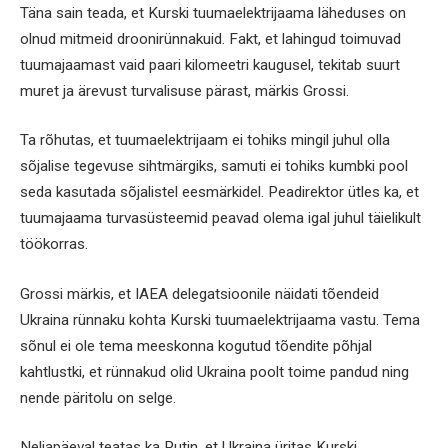
Täna sain teada, et Kurski tuumaelektrijaama läheduses on
olnud mitmeid droonirünnakuid. Fakt, et lahingud toimuvad
tuumajaamast vaid paari kilomeetri kaugusel, tekitab suurt
muret ja ärevust turvalisuse pärast, märkis Grossi.
Ta rõhutas, et tuumaelektrijaam ei tohiks mingil juhul olla
sõjalise tegevuse sihtmärgiks, samuti ei tohiks kumbki pool
seda kasutada sõjalistel eesmärkidel. Peadirektor ütles ka, et
tuumajaama turvasüsteemid peavad olema igal juhul täielikult
töökorras.
Grossi märkis, et IAEA delegatsioonile näidati tõendeid
Ukraina rünnaku kohta Kurski tuumaelektrijaama vastu. Tema
sõnul ei ole tema meeskonna kogutud tõendite põhjal
kahtlustki, et rünnakud olid Ukraina poolt toime pandud ning
nende päritolu on selge.
Neljapäeval teatas ka Putin, et Ukraina üritas Kurski