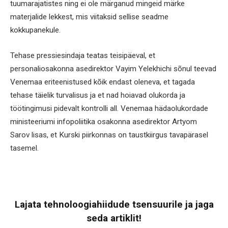
tuumarajatistes ning ei ole märganud mingeid märke
materjalide lekkest, mis viitaksid sellise seadme
kokkupanekule.
Tehase pressiesindaja teatas teisipäeval, et
personaliosakonna asedirektor Vayim Yelekhichi sõnul teevad
Venemaa eriteenistused kõik endast oleneva, et tagada
tehase täielik turvalisus ja et nad hoiavad olukorda ja
töötingimusi pidevalt kontrolli all. Venemaa hädaolukordade
ministeeriumi infopoliitika osakonna asedirektor Artyom
Sarov lisas, et Kurski piirkonnas on taustkiirgus tavapärasel
tasemel.
Lajata tehnoloogiahiidude tsensuurile ja jaga
seda artiklit!