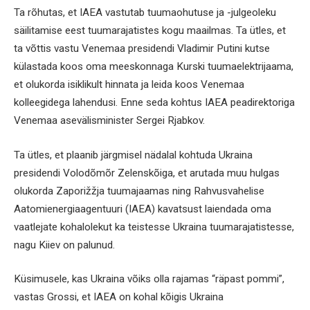
Ta rõhutas, et IAEA vastutab tuumaohutuse ja -julgeoleku
säilitamise eest tuumarajatistes kogu maailmas. Ta ütles, et
ta võttis vastu Venemaa presidendi Vladimir Putini kutse
külastada koos oma meeskonnaga Kurski tuumaelektrijaama,
et olukorda isiklikult hinnata ja leida koos Venemaa
kolleegidega lahendusi. Enne seda kohtus IAEA peadirektoriga
Venemaa asevälisminister Sergei Rjabkov.
Ta ütles, et plaanib järgmisel nädalal kohtuda Ukraina
presidendi Volodõmõr Zelenskõiga, et arutada muu hulgas
olukorda Zaporižžja tuumajaamas ning Rahvusvahelise
Aatomienergiaagentuuri (IAEA) kavatsust laiendada oma
vaatlejate kohalolekut ka teistesse Ukraina tuumarajatistesse,
nagu Kiiev on palunud.
Küsimusele, kas Ukraina võiks olla rajamas “räpast pommi”,
vastas Grossi, et IAEA on kohal kõigis Ukraina