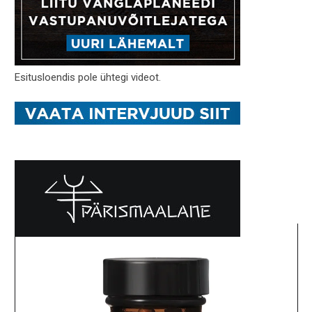
Esitusloendis pole ühtegi videot.