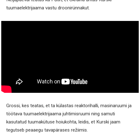
tuumaelektrijaama vastu droonirünnakut.
Grossi, kes teatas, et ta külastas reaktorihalli, masinaruumi ja
töötava tuumaelektrijaama juhtimisruumi ning samuti
kasutatud tuumakütuse hoiukohta, leidis, et Kurski jaam
tegutseb peaaegu tavapärases režiimis.