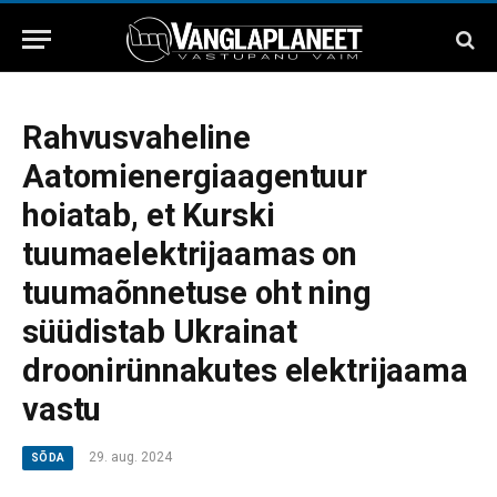
Rahvusvaheline
Aatomienergiaagentuur
hoiatab, et Kurski
tuumaelektrijaamas on
tuumaõnnetuse oht ning
süüdistab Ukrainat
droonirünnakutes elektrijaama
vastu
29. aug. 2024
SÕDA