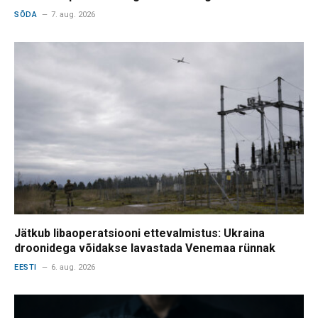
SÕDA
7. aug. 2026
Jätkub libaoperatsiooni ettevalmistus: Ukraina
droonidega võidakse lavastada Venemaa rünnak
EESTI
6. aug. 2026