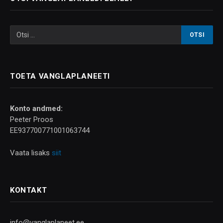
TOETA VANGLAPLANEETI
Konto andmed:
Peeter Proos
EE937700771001063744
Vaata lisaks
siit
KONTAKT
info@vanglaplaneet.ee