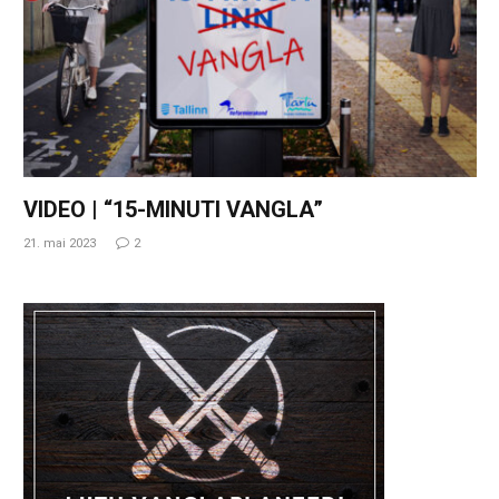
VIDEO | “15-MINUTI VANGLA”
21. mai 2023
2