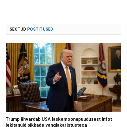
SEOTUD
POSTITUSED
Trump ähvardab USA laskemoonapuudusest infot
lekitanuid pikkade vanglakaristustega