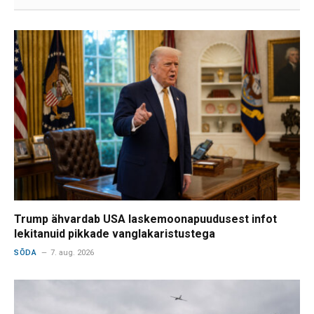
Trump ähvardab USA laskemoonapuudusest infot
lekitanuid pikkade vanglakaristustega
SÕDA
7. aug. 2026