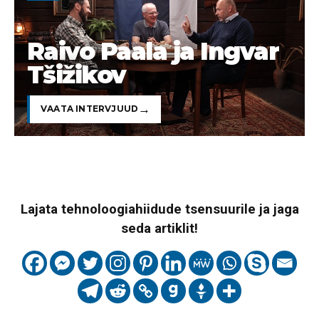
Raivo Paala ja Ingvar
Tšižikov
VAATA INTERVJUUD
Lajata tehnoloogiahiidude tsensuurile ja jaga
seda artiklit!