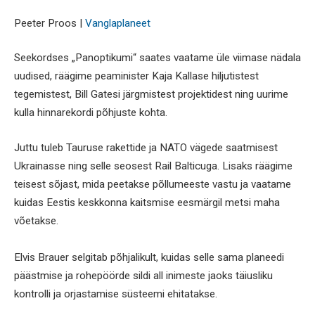
Peeter Proos |
Vanglaplaneet
Seekordses „Panoptikumi“ saates vaatame üle viimase nädala
uudised, räägime peaminister Kaja Kallase hiljutistest
tegemistest, Bill Gatesi järgmistest projektidest ning uurime
kulla hinnarekordi põhjuste kohta.
Juttu tuleb Tauruse rakettide ja NATO vägede saatmisest
Ukrainasse ning selle seosest Rail Balticuga. Lisaks räägime
teisest sõjast, mida peetakse põllumeeste vastu ja vaatame
kuidas Eestis keskkonna kaitsmise eesmärgil metsi maha
võetakse.
Elvis Brauer selgitab põhjalikult, kuidas selle sama planeedi
päästmise ja rohepöörde sildi all inimeste jaoks täiusliku
kontrolli ja orjastamise süsteemi ehitatakse.