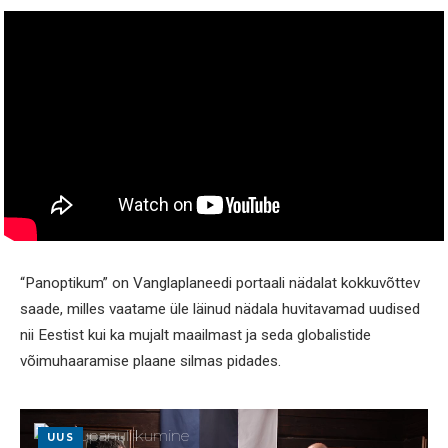
“Panoptikum” on Vanglaplaneedi portaali nädalat kokkuvõttev
saade, milles vaatame üle läinud nädala huvitavamad uudised
nii Eestist kui ka mujalt maailmast ja seda globalistide
võimuhaaramise plaane silmas pidades.
UUS