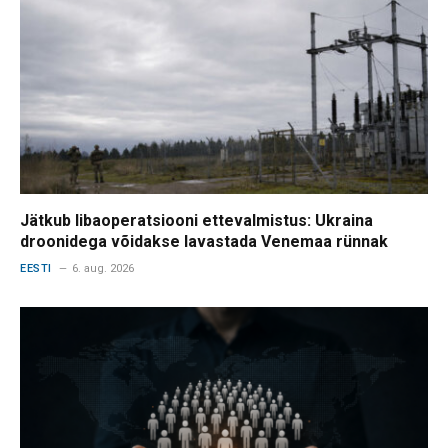
Jätkub libaoperatsiooni ettevalmistus: Ukraina
droonidega võidakse lavastada Venemaa rünnak
EESTI
6. aug. 2026