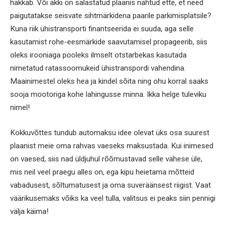
hakkab. Või äkki on salastatud plaanis nähtud ette, et need
paigutatakse seisvate sihtmärkidena paarile parkimisplatsile?
Kuna riik ühistransporti finantseerida ei suuda, aga selle
kasutamist rohe-eesmärkide saavutamisel propageerib, siis
oleks irooniaga pooleks ilmselt otstarbekas kasutada
nimetatud ratassoomukeid ühistranspordi vahendina.
Maainimestel oleks hea ja kindel sõita ning ohu korral saaks
sooja mootoriga kohe lahingusse minna. Ikka helge tuleviku
nimel!
Kokkuvõttes tundub automaksu idee olevat üks osa suurest
plaanist meie oma rahvas vaeseks maksustada. Kui inimesed
on vaesed, siis nad üldjuhul rõõmustavad selle vähese üle,
mis neil veel praegu alles on, ega kipu heietama mõtteid
vabadusest, sõltumatusest ja oma suveräänsest riigist. Vaat
väärikusemaks võiks ka veel tulla, valitsus ei peaks siin pennigi
välja käima!