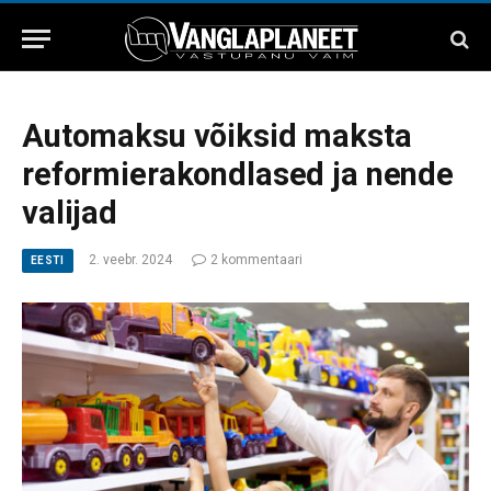
Automaksu võiksid maksta
reformierakondlased ja nende
valijad
2. veebr. 2024
2 kommentaari
EESTI