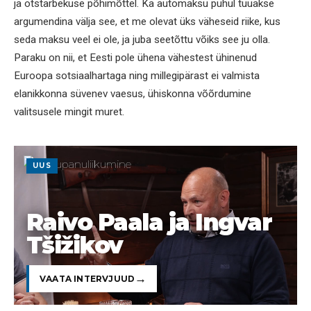
ja otstarbekuse põhimõttel. Ka automaksu puhul tuuakse
argumendina välja see, et me olevat üks väheseid riike, kus
seda maksu veel ei ole, ja juba seetõttu võiks see ju olla.
Paraku on nii, et Eesti pole ühena vähestest ühinenud
Euroopa sotsiaalhartaga ning millegipärast ei valmista
elanikkonna süvenev vaesus, ühiskonna võõrdumine
valitsusele mingit muret.
UUS
Raivo Paala ja Ingvar
Tšižikov
VAATA INTERVJUUD