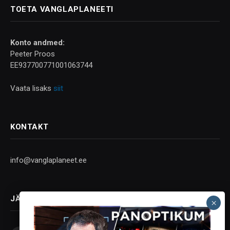
TOETA VANGLAPLANEETI
Konto andmed:
Peeter Proos
EE937700771001063744
Vaata lisaks
siit
KONTAKT
info@vanglaplaneet.ee
JÄLGI SOTSIAALMEEDIAS