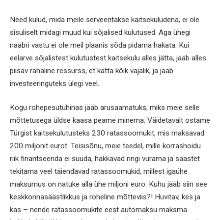
Need kulud, mida meile serveeritakse kaitsekuludena, ei ole
sisuliselt midagi muud kui sõjalised kulutused. Aga ühegi
naabri vastu ei ole meil plaanis sõda pidama hakata. Kui
eelarve sõjalistest kulutustest kaitsekulu alles jätta, jääb alles
piisav rahaline ressurss, et katta kõik vajalik, ja jääb
investeeringuteks ülegi veel.
Kogu rohepesutuhinas jääb arusaamatuks, miks meie selle
mõttetusega üldse kaasa peame minema. Väidetavalt ostame
Türgist kaitsekulutusteks 230 ratassoomukit, mis maksavad
200 miljonit eurot. Teisisõnu, meie teedel, mille korrashoidu
riik finantseerida ei suuda, hakkavad ringi vurama ja saastet
tekitama veel täiendavad ratassoomukid, millest igaühe
maksumus on natuke alla ühe miljoni euro. Kuhu jääb siin see
keskkonnasäästlikkus ja roheline mõtteviis?! Huvitav, kes ja
kas – nende ratassoomukite eest automaksu maksma