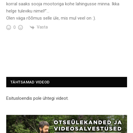
korral saaks sooja mootoriga kohe lahingusse minna. Ikka
helge tuleviku nimel!”…
Olen väga rõõmus selle üle, mis mul veel on :).
Vasta
0
TÄHTSAMAD VIDEOD
Esitusloendis pole ühtegi videot.