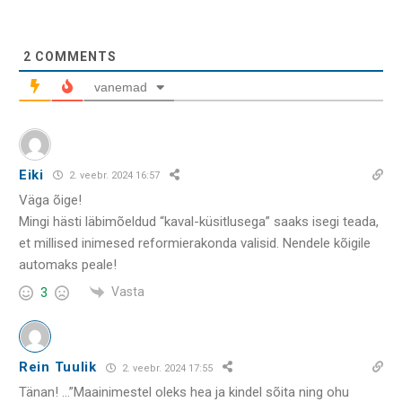
2
COMMENTS
vanemad
Eiki
2. veebr. 2024 16:57
Väga õige!
Mingi hästi läbimõeldud “kaval-küsitlusega” saaks isegi teada,
et millised inimesed reformierakonda valisid. Nendele kõigile
automaks peale!
Vasta
3
Rein Tuulik
2. veebr. 2024 17:55
Tänan! …”Maainimestel oleks hea ja kindel sõita ning ohu