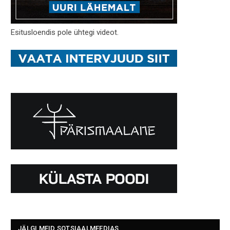
Esitusloendis pole ühtegi videot.
JÄLGI MEID SOTSIAALMEEDIAS