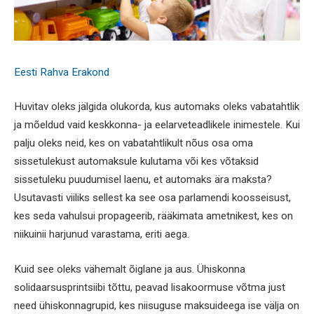
Eesti Rahva Erakond
Huvitav oleks jälgida olukorda, kus automaks oleks vabatahtlik
ja mõeldud vaid keskkonna- ja eelarveteadlikele inimestele. Kui
palju oleks neid, kes on vabatahtlikult nõus osa oma
sissetulekust automaksule kulutama või kes võtaksid
sissetuleku puudumisel laenu, et automaks ära maksta?
Usutavasti viiliks sellest ka see osa parlamendi koosseisust,
kes seda vahulsui propageerib, rääkimata ametnikest, kes on
niikuinii harjunud varastama, eriti aega.
Kuid see oleks vähemalt õiglane ja aus. Ühiskonna
solidaarsusprintsiibi tõttu, peavad lisakoormuse võtma just
need ühiskonnagrupid, kes niisuguse maksuideega ise välja on