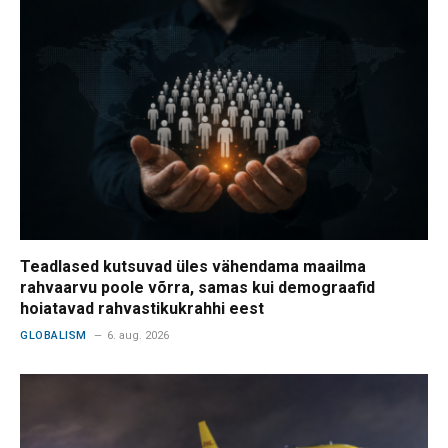
Teadlased kutsuvad üles vähendama maailma
rahvaarvu poole võrra, samas kui demograafid
hoiatavad rahvastikukrahhi eest
GLOBALISM
6. aug. 2026