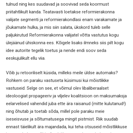
tulnud ning kes suudavad ja soovivad seda koormust
priitahtlikult kanda. Teatavasti loetakse reformierakonna
valijate segmenti ja reformierakondlasi enam varakamate ja
jõukamate hulka, ja mis siin salata, ükskord tuleb selle
paljukirutud Reformierakonna valijatel võtta vastutus kogu
ülejäänud ühiskonna ees. Kõigele lisaks ilmneks siis pilt kogu
idee autorite tegelik toetus ja nende endi soov seda
eeskujulikult ellu viia.
Võib ju retooriliselt küsida, milleks meile üldse automaks?
Rohkem on paraku vastuseta küsimusi kui mõistlikke
vastuseid. Selge on see, et võimul olev libaliberaalset
ideoloogiat propageeriv ja viljelev koalitsioon on maksumaksja
eelarvelised vahendid juba ette ära raisanud (mitte kulutanud!)
ning õhutab ja toetab sõda, millel pole paraku meie
iseseisvuse ja sõltumatusega mingit pistmist. Riik suudab
ennast täielikult ära majandada, kui teha otsuseid mõistlikkuse