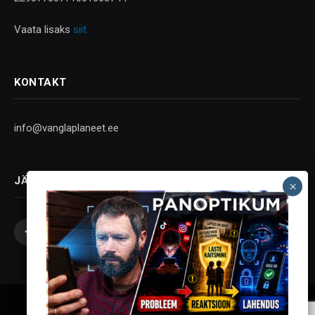
Vaata lisaks
siit
KONTAKT
info@vanglaplaneet.ee
JÄLGI SOTSIAALMEEDIAS
Facebook
X
Instagram
YouTube
Telegram
(Twitter)