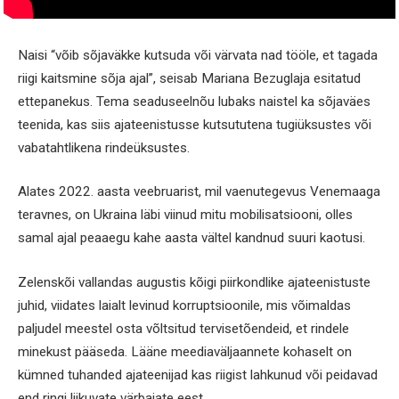
Naisi “võib sõjaväkke kutsuda või värvata nad tööle, et tagada
riigi kaitsmine sõja ajal”, seisab Mariana Bezuglaja esitatud
ettepanekus. Tema seaduseelnõu lubaks naistel ka sõjaväes
teenida, kas siis ajateenistusse kutsututena tugiüksustes või
vabatahtlikena rindeüksustes.
Alates 2022. aasta veebruarist, mil vaenutegevus Venemaaga
teravnes, on Ukraina läbi viinud mitu mobilisatsiooni, olles
samal ajal peaaegu kahe aasta vältel kandnud suuri kaotusi.
Zelenskõi vallandas augustis kõigi piirkondlike ajateenistuste
juhid, viidates laialt levinud korruptsioonile, mis võimaldas
paljudel meestel osta võltsitud tervisetõendeid, et rindele
minekust pääseda. Lääne meediaväljaannete kohaselt on
kümned tuhanded ajateenijad kas riigist lahkunud või peidavad
end ringi liikuvate värbajate eest.