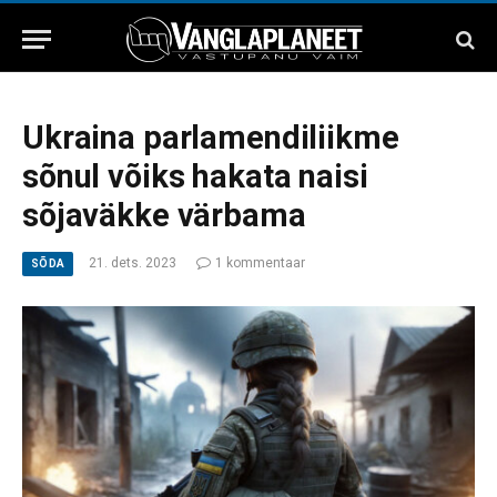
Ukraina parlamendiliikme
sõnul võiks hakata naisi
sõjaväkke värbama
21. dets. 2023
1 kommentaar
SÕDA