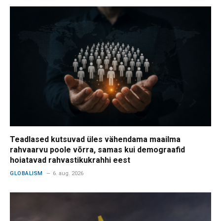
Teadlased kutsuvad üles vähendama maailma
rahvaarvu poole võrra, samas kui demograafid
hoiatavad rahvastikukrahhi eest
GLOBALISM
6. aug. 2026