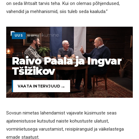
on seda lihtsalt tarvis teha. Kui on olemas põhjendused,
vahendid ja mehhanismid, siis tuleb seda kaaluda.”
UUS
Raivo Paala ja Ingvar
Tšižikov
VAATA INTERVJUUD
Sovsun nimetas lahendamist vajavate küsimuste seas
ajateenistusse kutsutud naiste kohustuste ulatust,
vormiriietusega varustamist, reisipiiranguid ja väikelastega
emade staatust.