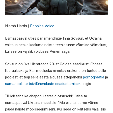
Niamh Harris |
Peoples Voice
Esmaspäeval ütles parlamendiliige Inna Sovsun, et Ukraina
valitsus peaks kaaluma naiste teenistusse võtmise võimalust,
kui see on vajalik võitluses Venemaaga.
Sovsun on üks Ülemraada 20-st Golose saadikust. Ennast
liberaalseks ja ELi-meelseks nimetav erakond on tuntud selle
poolest, et tegi selle aasta alguses ettepaneku
pornograafia
ja
samasooliste tsiviilühenduste seadustamiseks
riigis.
“Tuleb teha ka ebapopulaarseid otsuseid,” ütles ta
esmaspäeval Ukraina meediale. “Ma ei eita, et me võime
jõuda naiste mobiliseerimiseni. Kui seda on kaitseks vaja, siis