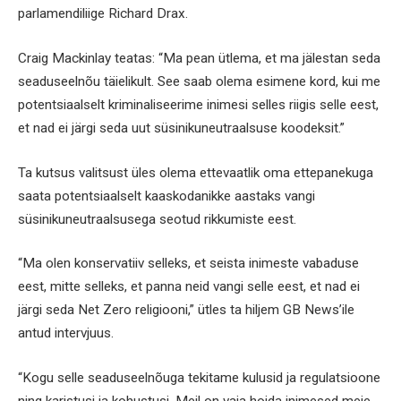
parlamendiliige Richard Drax.
Craig Mackinlay teatas: “Ma pean ütlema, et ma jälestan seda
seaduseelnõu täielikult. See saab olema esimene kord, kui me
potentsiaalselt kriminaliseerime inimesi selles riigis selle eest,
et nad ei järgi seda uut süsinikuneutraalsuse koodeksit.”
Ta kutsus valitsust üles olema ettevaatlik oma ettepanekuga
saata potentsiaalselt kaaskodanikke aastaks vangi
süsinikuneutraalsusega seotud rikkumiste eest.
“Ma olen konservatiiv selleks, et seista inimeste vabaduse
eest, mitte selleks, et panna neid vangi selle eest, et nad ei
järgi seda Net Zero religiooni,” ütles ta hiljem GB News’ile
antud intervjuus.
“Kogu selle seaduseelnõuga tekitame kulusid ja regulatsioone