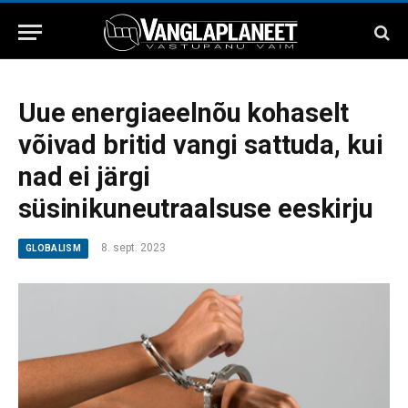
Uue energiaeelnõu kohaselt
võivad britid vangi sattuda, kui
nad ei järgi
süsinikuneutraalsuse eeskirju
8. sept. 2023
GLOBALISM