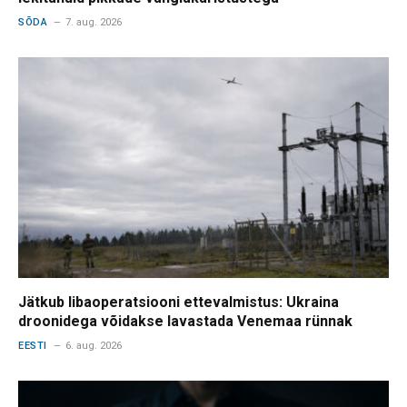
SÕDA
7. aug. 2026
Jätkub libaoperatsiooni ettevalmistus: Ukraina
droonidega võidakse lavastada Venemaa rünnak
EESTI
6. aug. 2026