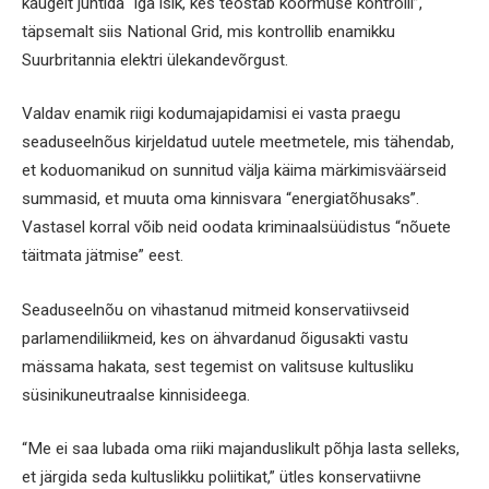
kaugelt juhtida “iga isik, kes teostab koormuse kontrolli”,
täpsemalt siis National Grid, mis kontrollib enamikku
Suurbritannia elektri ülekandevõrgust.
Valdav enamik riigi kodumajapidamisi ei vasta praegu
seaduseelnõus kirjeldatud uutele meetmetele, mis tähendab,
et koduomanikud on sunnitud välja käima märkimisväärseid
summasid, et muuta oma kinnisvara “energiatõhusaks”.
Vastasel korral võib neid oodata kriminaalsüüdistus “nõuete
täitmata jätmise” eest.
Seaduseelnõu on vihastanud mitmeid konservatiivseid
parlamendiliikmeid, kes on ähvardanud õigusakti vastu
mässama hakata, sest tegemist on valitsuse kultusliku
süsinikuneutraalse kinnisideega.
“Me ei saa lubada oma riiki majanduslikult põhja lasta selleks,
et järgida seda kultuslikku poliitikat,” ütles konservatiivne