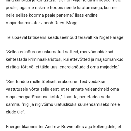
ning karistusi ja kohustusi. Meil on vaja hoida inimesed meie
poolel, aga me riskime hoopis nende kaotamisega, kui me
neile sellise koorma peale paneme,” lisas endine
majandusminister Jacob Rees-Mogg.
Teisipäeval kritiseeris seaduseelnõud teravalt ka Nigel Farage:
“Selles eelnõus on uskumatud sätteid, mis võimaldaksid
kehtestada kriminaalkaristusi, kui ettevõtted ja majaomanikud
ei räägi tõtt või ei täida uusi energianõudeid oma majadele.”
“See tundub mulle tõeliselt erakordne. Teid võidakse
vastutusele võtta selle eest, et te annate valeandmeid oma
maja energiatõhususe kohta,” lisas ta, nimetades seda
sammu “riigi ja riigivõimu ulatuslikuks suurendamiseks meie
elude üle”.
Energeetikaminister Andrew Bowie ütles aga kolleegidele, et