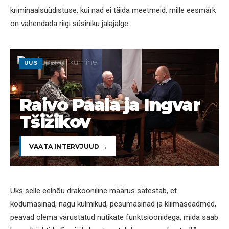
kriminaalsüüdistuse, kui nad ei täida meetmeid, mille eesmärk
on vähendada riigi süsiniku jalajälge.
UUS
Raivo Paala ja Ingvar
Tšižikov
VAATA INTERVJUUD
Üks selle eelnõu drakooniline määrus sätestab, et
kodumasinad, nagu külmikud, pesumasinad ja kliimaseadmed,
peavad olema varustatud nutikate funktsioonidega, mida saab