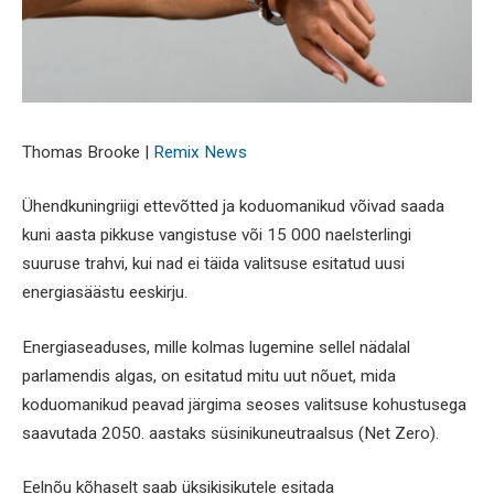
Thomas Brooke |
Remix News
Ühendkuningriigi ettevõtted ja koduomanikud võivad saada
kuni aasta pikkuse vangistuse või 15 000 naelsterlingi
suuruse trahvi, kui nad ei täida valitsuse esitatud uusi
energiasäästu eeskirju.
Energiaseaduses, mille kolmas lugemine sellel nädalal
parlamendis algas, on esitatud mitu uut nõuet, mida
koduomanikud peavad järgima seoses valitsuse kohustusega
saavutada 2050. aastaks süsinikuneutraalsus (Net Zero).
Eelnõu kõhaselt saab üksikisikutele esitada