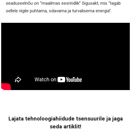
seaduseelnõu on “maailmas eesrindlik” õigusakt, mis “tagab
sellele riigile puhtama, odavama ja turvalisema energia”.
Lajata tehnoloogiahiidude tsensuurile ja jaga
seda artiklit!