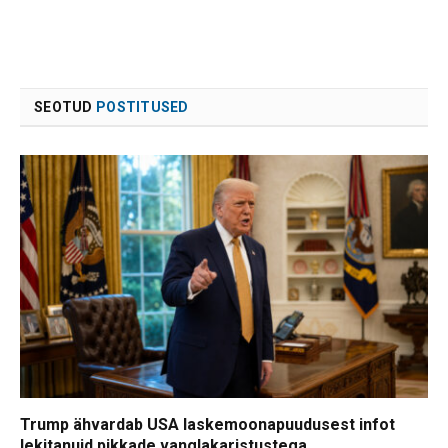
SEOTUD
POSTITUSED
Trump ähvardab USA laskemoonapuudusest infot
lekitanuid pikkade vanglakaristustega