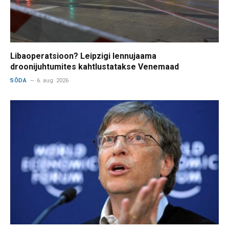
Libaoperatsioon? Leipzigi lennujaama
droonijuhtumites kahtlustatakse Venemaad
SÕDA
6. aug. 2026