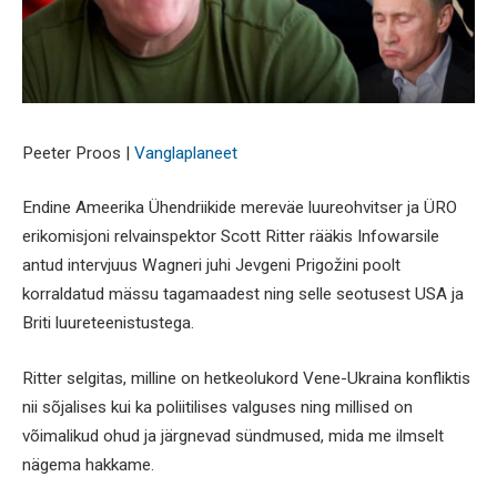
Peeter Proos |
Vanglaplaneet
Endine Ameerika Ühendriikide mereväe luureohvitser ja ÜRO
erikomisjoni relvainspektor Scott Ritter rääkis Infowarsile
antud intervjuus Wagneri juhi Jevgeni Prigožini poolt
korraldatud mässu tagamaadest ning selle seotusest USA ja
Briti luureteenistustega.
Ritter selgitas, milline on hetkeolukord Vene-Ukraina konfliktis
nii sõjalises kui ka poliitilises valguses ning millised on
võimalikud ohud ja järgnevad sündmused, mida me ilmselt
nägema hakkame.