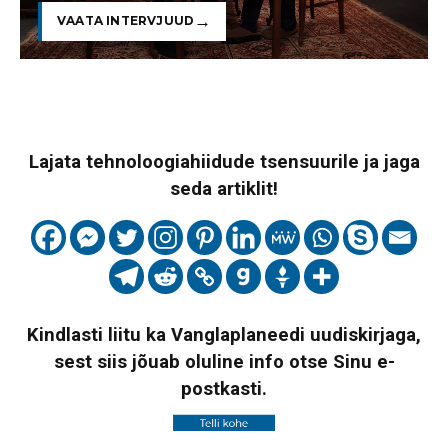
VAATA INTERVJUUD
Lajata tehnoloogiahiidude tsensuurile ja jaga
seda artiklit!
Kindlasti liitu ka Vanglaplaneedi uudiskirjaga,
sest siis jõuab oluline info otse Sinu e-
postkasti.