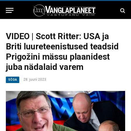
VIDEO | Scott Ritter: USA ja
Briti luureteenistused teadsid
Prigožini mässu plaanidest
juba nädalaid varem
28. juuni 2023
SÕDA