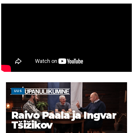
UUS
Raivo Paala ja Ingvar
Tšižikov