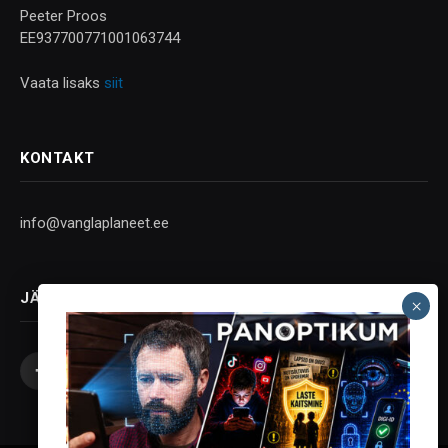
Peeter Proos
EE937700771001063744
Vaata lisaks
siit
KONTAKT
info@vanglaplaneet.ee
JÄLGI SOTSIAALMEEDIAS
Facebook
X
Instagram
YouTube
Telegram
(Twitter)