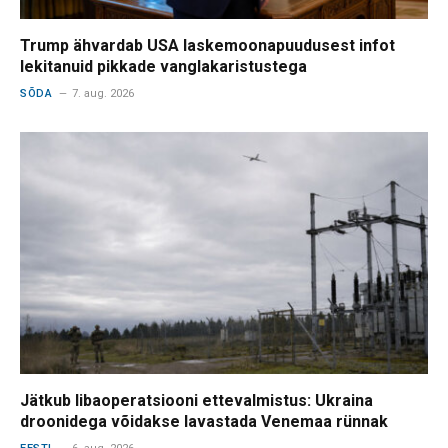
Trump ähvardab USA laskemoonapuudusest infot
lekitanuid pikkade vanglakaristustega
SÕDA
7. aug. 2026
Jätkub libaoperatsiooni ettevalmistus: Ukraina
droonidega võidakse lavastada Venemaa rünnak