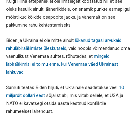
Kuigi Hiina ettepanek ei ole ilmselgelt koostatud nii, et see
oleks kasulik ainult lääneriikidele, on enamik punkte esmapilgul
mõistlikud kõikide osapoolte jaoks, ja vähemalt on see
pakkumine rahu kehtestamiseks.
Biden ja Ukraina ei ole mitte ainult
lükanud tagasi arvukaid
rahuläbirääkimiste üleskutseid
, vaid hoopis võimendanud oma
vaenulikust Venemaa suhtes, rõhutades, et
mingeid
läbirääkimisi ei toimu enne, kui Venemaa väed Ukrainast
lahkuvad
.
Samuti teatas Biden hiljuti, et Ukrainale saadetakse veel
10
miljardit dollari eest
sõjalist abi, mis viitab sellele, et USA ja
NATO ei kavatsegi otsida aasta kestnud konfliktile
rahumeelset lahendust.