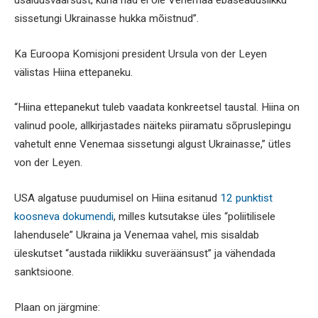
usaldusväärsust, kuna nad ei ole Venemaa ebaseaduslikku
sissetungi Ukrainasse hukka mõistnud”.
Ka Euroopa Komisjoni president Ursula von der Leyen
välistas Hiina ettepaneku.
“Hiina ettepanekut tuleb vaadata konkreetsel taustal. Hiina on
valinud poole, allkirjastades näiteks piiramatu sõpruslepingu
vahetult enne Venemaa sissetungi algust Ukrainasse,” ütles
von der Leyen.
USA algatuse puudumisel on Hiina esitanud
12 punktist
koosneva dokumendi
, milles kutsutakse üles “poliitilisele
lahendusele” Ukraina ja Venemaa vahel, mis sisaldab
üleskutset “austada riiklikku suveräänsust” ja vähendada
sanktsioone.
Plaan on järgmine: