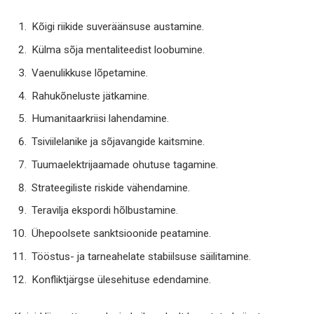
Kõigi riikide suveräänsuse austamine.
Külma sõja mentaliteedist loobumine.
Vaenulikkuse lõpetamine.
Rahukõneluste jätkamine.
Humanitaarkriisi lahendamine.
Tsiviilelanike ja sõjavangide kaitsmine.
Tuumaelektrijaamade ohutuse tagamine.
Strateegiliste riskide vähendamine.
Teravilja ekspordi hõlbustamine.
Ühepoolsete sanktsioonide peatamine.
Tööstus- ja tarneahelate stabiilsuse säilitamine.
Konfliktjärgse ülesehituse edendamine.