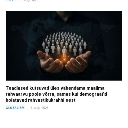
EESTI
6. aug. 2026
Teadlased kutsuvad üles vähendama maailma
rahvaarvu poole võrra, samas kui demograafid
hoiatavad rahvastikukrahhi eest
GLOBALISM
6. aug. 2026