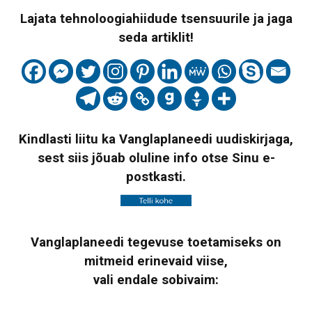
Lajata tehnoloogiahiidude tsensuurile ja jaga
seda artiklit!
Kindlasti liitu ka Vanglaplaneedi uudiskirjaga,
sest siis jõuab oluline info otse Sinu e-
postkasti.
Vanglaplaneedi tegevuse toetamiseks on
mitmeid erinevaid viise,
vali endale sobivaim: