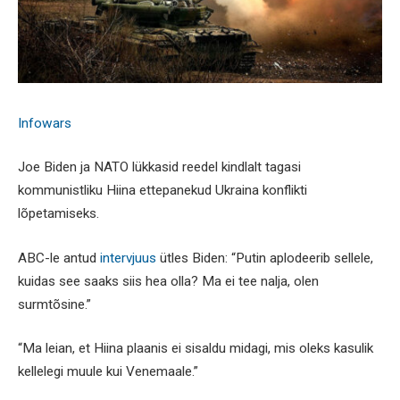
Infowars
Joe Biden ja NATO lükkasid reedel kindlalt tagasi
kommunistliku Hiina ettepanekud Ukraina konflikti
lõpetamiseks.
ABC-le antud
intervjuus
ütles Biden: “Putin aplodeerib sellele,
kuidas see saaks siis hea olla? Ma ei tee nalja, olen
surmtõsine.”
“Ma leian, et Hiina plaanis ei sisaldu midagi, mis oleks kasulik
kellelegi muule kui Venemaale.”