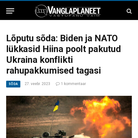
Lõputu sõda: Biden ja NATO
lükkasid Hiina poolt pakutud
Ukraina konflikti
rahupakkumised tagasi
27. veebr. 2023
1 kommentaar
SÕDA