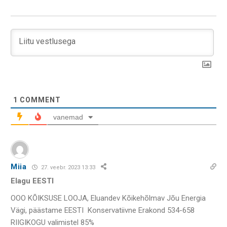
1
COMMENT
vanemad
Miia
27. veebr. 2023 13:33
Elagu EESTI
OOO KÕIKSUSE LOOJA, Eluandev Kõikehõlmav Jõu Energia
Vägi, päästame EESTI Konservatiivne Erakond 534-658
RIIGIKOGU valimistel 85%