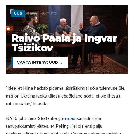
UUS
Raivo Paala ja Ingvar
Tšižikov
VAATA INTERVJUUD
“Idee, et Hiina hakkab pidama läbirääkimisi sõja tulemuse üle,
mis on Ukraina jaoks täiesti ebaõiglane sõda, ei ole lihtsalt
ratsionaalne,” lisas ta.
NATO juht Jens Stoltenberg
ründas
samuti Hiina
rahupakkumist, väites, et Pekingil “ei ole eriti palju