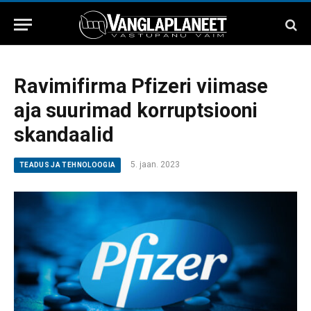
Ravimifirma Pfizeri viimase
aja suurimad korruptsiooni
skandaalid
5. jaan. 2023
TEADUS JA TEHNOLOOGIA