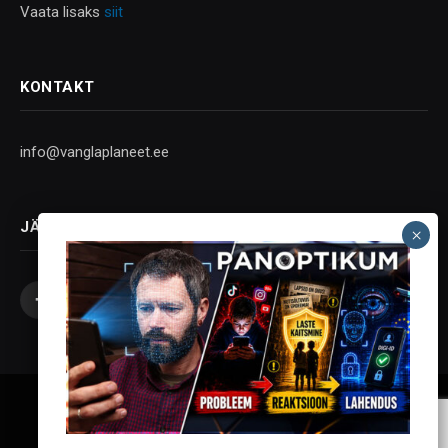
Vaata lisaks
siit
KONTAKT
info@vanglaplaneet.ee
JÄLGI SOTSIAALMEEDIAS
Facebook
X
Instagram
YouTube
Telegram
(Twitter)
Vanglaplaneet - Vastupanu Vaim