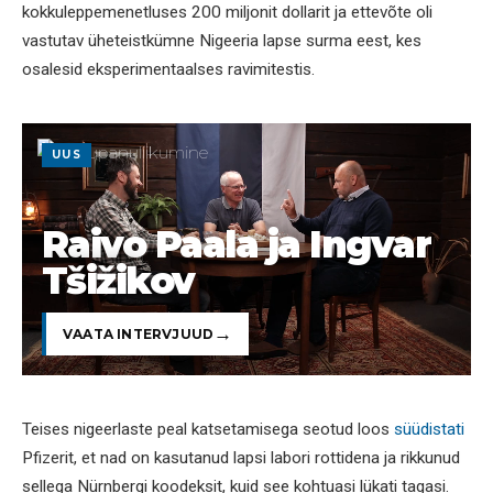
kokkuleppemenetluses 200 miljonit dollarit ja ettevõte oli
vastutav üheteistkümne Nigeeria lapse surma eest, kes
osalesid eksperimentaalses ravimitestis.
UUS
Raivo Paala ja Ingvar
Tšižikov
VAATA INTERVJUUD
Teises nigeerlaste peal katsetamisega seotud loos
süüdistati
Pfizerit, et nad on kasutanud lapsi labori rottidena ja rikkunud
sellega Nürnbergi koodeksit, kuid see kohtuasi lükati tagasi.