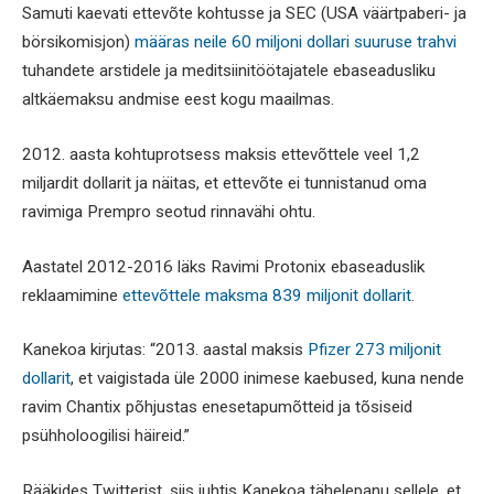
Samuti kaevati ettevõte kohtusse ja SEC (USA väärtpaberi- ja
börsikomisjon)
määras neile 60 miljoni dollari suuruse trahvi
tuhandete arstidele ja meditsiinitöötajatele ebaseadusliku
altkäemaksu andmise eest kogu maailmas.
2012. aasta kohtuprotsess maksis ettevõttele veel 1,2
miljardit dollarit ja näitas, et ettevõte ei tunnistanud oma
ravimiga Prempro seotud rinnavähi ohtu.
Aastatel 2012-2016 läks Ravimi Protonix ebaseaduslik
reklaamimine
ettevõttele maksma 839 miljonit dollarit
.
Kanekoa kirjutas: “2013. aastal maksis
Pfizer 273 miljonit
dollarit
, et vaigistada üle 2000 inimese kaebused, kuna nende
ravim Chantix põhjustas enesetapumõtteid ja tõsiseid
psühholoogilisi häireid.”
Rääkides Twitterist, siis juhtis Kanekoa tähelepanu sellele, et