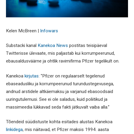
Kelen McBreen |
Infowars
Substacki kanal
Kanekoa News
postitas teisipäeval
Twitterisse ülevaate, mis paljastab kui korrumpeerunud,
ebausaldusväärne ja ohtlik ravimifirma Pfizer tegelikult on.
Kanekoa
kirjutas
: “Pfizer on regulaarselt tegelenud
ebaseadusliku ja korrumpeerunud turundustegevusega,
andnud arstidele altkäemaksu ja varjanud ebasoodsaid
uuringutulemusi. See ei ole saladus, kuid poliitikud ja
massimeedia lükkavad seda fakti jätkuvalt vaiba alla.”
Tõendeid süüdistuste kohta esitades alustas Kanekoa
linkidega
, mis näitavad, et Pfizer maksis 1994. aasta