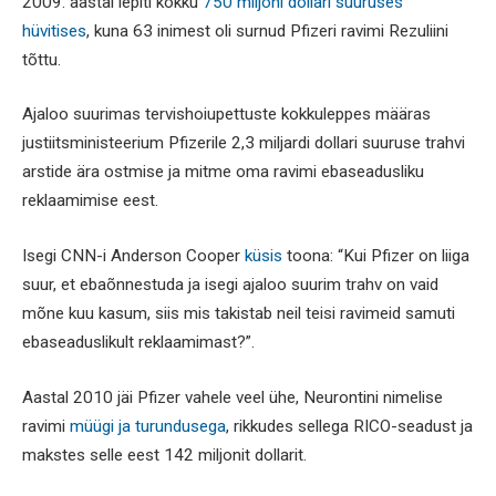
2009. aastal lepiti kokku
750 miljoni dollari suuruses
hüvitises
, kuna 63 inimest oli surnud Pfizeri ravimi Rezuliini
tõttu.
Ajaloo suurimas tervishoiupettuste kokkuleppes määras
justiitsministeerium Pfizerile 2,3 miljardi dollari suuruse trahvi
arstide ära ostmise ja mitme oma ravimi ebaseadusliku
reklaamimise eest.
Isegi CNN-i Anderson Cooper
küsis
toona: “Kui Pfizer on liiga
suur, et ebaõnnestuda ja isegi ajaloo suurim trahv on vaid
mõne kuu kasum, siis mis takistab neil teisi ravimeid samuti
ebaseaduslikult reklaamimast?”.
Aastal 2010 jäi Pfizer vahele veel ühe, Neurontini nimelise
ravimi
müügi ja turundusega
, rikkudes sellega RICO-seadust ja
makstes selle eest 142 miljonit dollarit.