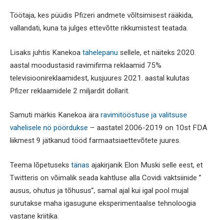
Töötaja, kes püüdis Pfizeri andmete võltsimisest rääkida,
vallandati, kuna ta julges ettevõtte rikkumistest teatada.
Lisaks juhtis Kanekoa
tähelepanu
sellele, et näiteks 2020.
aastal moodustasid ravimifirma reklaamid 75%
televisioonireklaamidest, kusjuures 2021. aastal kulutas
Pfizer reklaamidele 2 miljardit dollarit.
Samuti märkis Kanekoa ära
ravimitööstuse ja valitsuse
vahelisele nö pöördukse
– aastatel 2006-2019 on 10st FDA
liikmest 9 jätkanud tööd farmaatsiaettevõtete juures.
Teema lõpetuseks
tänas
ajakirjanik Elon Muski selle eest, et
Twitteris on võimalik seada kahtluse alla Covidi vaktsiinide ”
ausus, ohutus ja tõhusus”, samal ajal kui igal pool mujal
surutakse maha igasugune eksperimentaalse tehnoloogia
vastane kriitika.