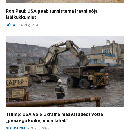
Ron Paul: USA peab tunnistama Iraani sõja
läbikukkumist
SÕDA
4. aug. 2026
Trump: USA võib Ukraina maavaradest võtta
„peaaegu kõike, mida tahab”
GLOBALISM
3. aug. 2026