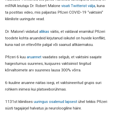
mRNA leiutaja Dr. Robert Malone
visati Twitterist välja
, kuna
ta postitas video, mis paljastas Pfizeri COVID-19 “vaktsiini”
kliiniliste uuringute vead.
Dr. Malone’i viidatud
allikas
väitis, et valdaval enamikul Pfizeri
toodete kohta aruandeid kirjutanud isikutel on huvide konflikt,
kuna nad on ettevõtte palgal või saanud altkäemaksu.
Pfizeri 6 kuu
aruannet
vaadates selgub, et vaktsiini saajate
haigestumus suurenes, kusjuures vaktsiinist tingitud
kõrvaltoimete arv suurenes lausa 300% võrra.
6-kuuline aruanne näitas isegi, et vaktsineeritud grupis suri
rohkem inimesi kui platseeborühmas.
1131st kliinilises
uuringus osalenud lapsest
ühel tekkis Pfizeri
süsti tagajärjel halvatus ja neuroloogiline häire.