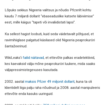
Lõpuks sekkus Nigeeria valitsus ja nõudis Pfizerilt kohtu
kaudu 7 miljardi dollarit “ebaseaduslike katsete läbiviimise”
eest, mille käigus “tapeti või invaliidistati lapsi”.
Ka sellest hagist loobuti, kuid seda väidetavalt põhjusel, et
ravimihiiglase palgatud käsilased olid Nigeeria peaprokuröri
šantažeerinud.
WikiLeaks’i
failid näitavad
, et ettevõte palkas eradetektiivid,
kes kaevaksid välja mõne peaprokuröri luukere, mida saaks
väljapressimistegevuses kasutada.
2002. aasta
l maksis Pfizer 49 miljonit dollarit
, kuna ta oli
klientidelt liiga palju raha nõudnud ja 2008. aastal manipuleeris
ettevõte enda kasuks uuringuid.