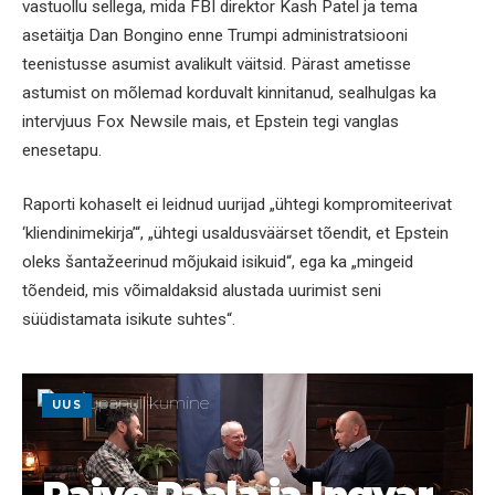
vastuollu sellega, mida FBI direktor Kash Patel ja tema
asetäitja Dan Bongino enne Trumpi administratsiooni
teenistusse asumist avalikult väitsid. Pärast ametisse
astumist on mõlemad korduvalt kinnitanud, sealhulgas ka
intervjuus Fox Newsile mais, et Epstein tegi vanglas
enesetapu.
Raporti kohaselt ei leidnud uurijad „ühtegi kompromiteerivat
‘kliendinimekirja’“, „ühtegi usaldusväärset tõendit, et Epstein
oleks šantažeerinud mõjukaid isikuid“, ega ka „mingeid
tõendeid, mis võimaldaksid alustada uurimist seni
süüdistamata isikute suhtes“.
UUS
Raivo Paala ja Ingvar