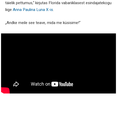
täielik pettumus,“ kirjutas Florida vabariiklasest esindajatekogu
liige
Anna Paulina Luna X-is
.
„Andke meile see teave, mida me küsisime!“