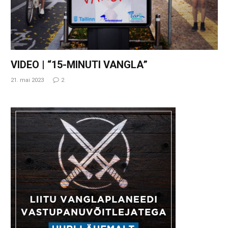
VIDEO | “15-MINUTI VANGLA”
21. mai 2023
2