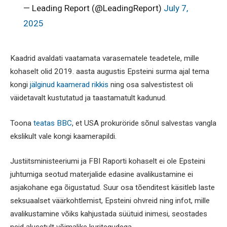
— Leading Report (@LeadingReport)
July 7,
2025
Kaadrid avaldati vaatamata varasematele teadetele, mille
kohaselt olid 2019. aasta augustis Epsteini surma ajal tema
kongi
jälginud kaamerad rikkis
ning osa salvestistest oli
väidetavalt kustutatud ja taastamatult kadunud.
Toona
teatas BBC
, et USA prokuröride sõnul salvestas vangla
ekslikult vale kongi kaamerapildi.
Justiitsministeeriumi ja FBI Raporti kohaselt ei ole Epsteini
juhtumiga seotud materjalide edasine avalikustamine ei
asjakohane ega õigustatud. Suur osa tõenditest käsitleb laste
seksuaalset väärkohtlemist, Epsteini ohvreid ning infot, mille
avalikustamine võiks kahjustada süütuid inimesi, seostades