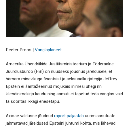
Peeter Proos |
Vanglaplaneet
Ameerika Ühendriikide Justiitsministeerium ja Föderaalne
Juurdlusbüroo (FBI) on nüüdseks jõudnud järeldusele, et
hämara minevikuga finantsist ja seksuaalkurjategija Jeffrey
Epstein ei šantažeerinud mõjukaid inimesi ühegi nn
kliendinimekirja kaudu ning samuti ei tapetud teda vanglas vaid
ta sooritas ikkagi enesetapu.
Axiose valdusse jõudnud
raport paljastab
uurimisasutuste
jahmatavad järeldused Epsteini juhtumi kohta, mis lähevad