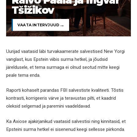
Tšižikov
VAATA INTERVJUUD
Uurijad vaatasid läbi turvakaamerate salvestised New Yorgi
vanglast, kus Epstein viibis surma hetkel, ja jõudsid
järeldusele, et tema surmaga ei olnud seotud mitte keegi
peale tema enda.
Raporti kohaselt parandas FBI salvestiste kvaliteeti. Tõstis
kontrasti, korrigeeris värve ja teravustas pilti, et kaadrid
oleksid selgemad ja paremini vaadeldavad.
Ka Axiose ajakirjanikud vaatasid salvestisi ning kinnitasid, et
Epsteini surma hetkel ei sisenenud keegi sellesse piirkonda.