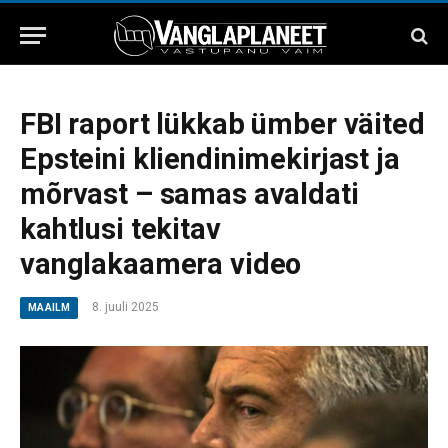
FBI raport lükkab ümber väited
Epsteini kliendinimekirjast ja
mõrvast – samas avaldati
kahtlusi tekitav
vanglakaamera video
8. juuli 2025
MAAILM