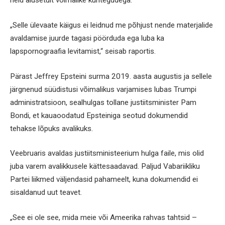
neid alusetult võimalike kuritegudega.
„Selle ülevaate käigus ei leidnud me põhjust nende materjalide
avaldamise juurde tagasi pöörduda ega luba ka
lapspornograafia levitamist,“ seisab raportis.
Pärast Jeffrey Epsteini surma 2019. aasta augustis ja sellele
järgnenud süüdistusi võimalikus varjamises lubas Trumpi
administratsioon, sealhulgas tollane justiitsminister Pam
Bondi, et kauaoodatud Epsteiniga seotud dokumendid
tehakse lõpuks avalikuks.
Veebruaris avaldas justiitsministeerium hulga faile, mis olid
juba varem avalikkusele kättesaadavad. Paljud Vabariikliku
Partei liikmed väljendasid pahameelt, kuna dokumendid ei
sisaldanud uut teavet.
„See ei ole see, mida meie või Ameerika rahvas tahtsid –