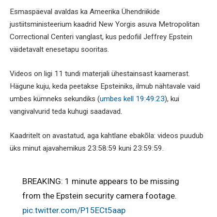
Esmaspäeval avaldas ka Ameerika Ühendriikide
justiitsministeerium kaadrid New Yorgis asuva Metropolitan
Correctional Centeri vanglast, kus pedofiil Jeffrey Epstein
väidetavalt enesetapu sooritas.
Videos on ligi 11 tundi materjali ühestainsast kaamerast.
Hägune kuju, keda peetakse Epsteiniks, ilmub nähtavale vaid
umbes kümneks sekundiks (
umbes kell 19:49:23
), kui
vangivalvurid teda kuhugi saadavad.
Kaadritelt on avastatud, aga kahtlane ebakõla: videos puudub
üks minut ajavahemikus 23:58:59 kuni 23:59:59.
BREAKING: 1 minute appears to be missing
from the Epstein security camera footage.
pic.twitter.com/P15ECt5aap