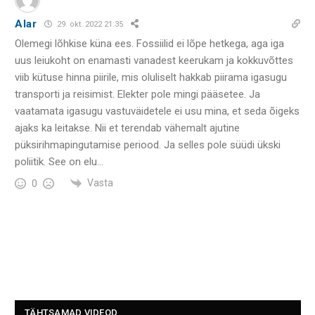
Alar
29. okt. 2022 21:35
Olemegi lõhkise küna ees. Fossiilid ei lõpe hetkega, aga iga
uus leiukoht on enamasti vanadest keerukam ja kokkuvõttes
viib kütuse hinna piirile, mis oluliselt hakkab piirama igasugu
transporti ja reisimist. Elekter pole mingi pääsetee. Ja
vaatamata igasugu vastuväidetele ei usu mina, et seda õigeks
ajaks ka leitakse. Nii et terendab vähemalt ajutine
püksirihmapingutamise periood. Ja selles pole süüdi ükski
poliitik. See on elu…
Vasta
0
TÄHTSAMAD VIDEOD