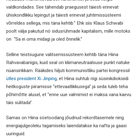
valdkondades. See tähendab praegusest täiesti erinevat
ühiskondlikku lepingut ja täiesti erinevat juhtimissüsteemi
võrreldes sellega, mis täna kehtib.” Ehk siis Klaus Schwabi
poolt välja pakutud nö sidusrühmade kapitalism, mille motoks
on “Sa ei oma midagi ja oled õnnelik.”
Selline teistsugune valitsemissüsteem kehtib täna Hiina
Rahvavabariigis, kuid seal on kliimaneutraalsuse punkt natuke
nüansirikkam. Rääkides hiljuti kommunistliku partei kongressil
ütles president Xi Jinping
, et Hiina suhtub riigi süsinikdioksiidi
heitkoguste piiramisse “ettevaatlikkusega” ja seda tuleb teha
põhimõtte alusel, et “enne uue valmimist ei maksa vana kaevu
täis sülitada”.
Samas on Hiina söetoodang jõudnud rekordtasemele ning
energiajulgeoleku tagamiseks laiendatakse ka nafta ja gaasi
uuringuid.