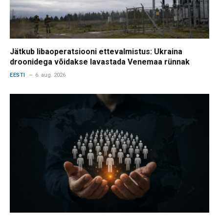
Jätkub libaoperatsiooni ettevalmistus: Ukraina
droonidega võidakse lavastada Venemaa rünnak
EESTI
6. aug. 2026