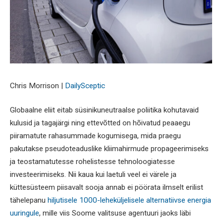
Chris Morrison |
DailySceptic
Globaalne eliit eitab süsinikuneutraalse poliitika kohutavaid
kulusid ja tagajärgi ning ettevõtted on hõivatud peaaegu
piiramatute rahasummade kogumisega, mida praegu
pakutakse pseudoteaduslike kliimahirmude propageerimiseks
ja teostamatutesse rohelistesse tehnoloogiatesse
investeerimiseks. Nii kaua kui laetuli veel ei värele ja
küttesüsteem piisavalt sooja annab ei pöörata ilmselt erilist
tähelepanu
hiljutisele 1000-leheküljelisele alternatiivse energia
uuringule
, mille viis Soome valitsuse agentuuri jaoks läbi