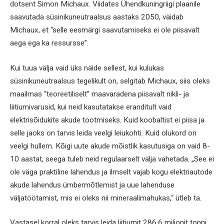
dotsent Simon Michaux. Viidates Ühendkuningriigi plaanile
saavutada süsinikuneutraalsus aastaks 2050, väidab
Michaux, et “selle eesmärgi saavutamiseks ei ole piisavalt
aega ega ka ressursse”.
Kui tuua välja vaid üks näide sellest, kui kulukas
süsinikuneutraalsus tegelikult on, selgitab Michaux, siis oleks
maailmas “teoreetiliselt” maavaradena piisavalt nikli- ja
liitiumivarusid, kui neid kasutatakse eranditult vaid
elektrisõidukite akude tootmiseks. Kuid koobaltist ei piisa ja
selle jaoks on tarvis leida veelgi leiukohti. Kuid olukord on
veelgi hullem. Kõigi uute akude mõistlik kasutusiga on vaid 8-
10 aastat, seega tuleb neid regulaarselt välja vahetada. „See ei
ole väga praktiline lahendus ja ilmselt vajab kogu elektriautode
akude lahendus ümbermõtlemist ja uue lahenduse
väljatöötamist, mis ei oleks nii mineraalimahukas,“ ütleb ta.
Vastasel korral oleks tarvis leida liitiumit 286,6 miljonit tonni