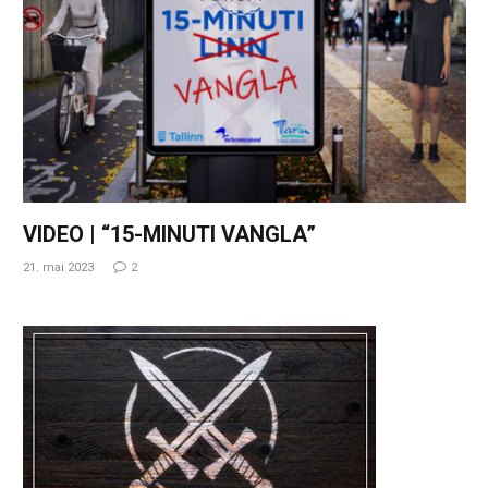
VIDEO | “15-MINUTI VANGLA”
21. mai 2023
2