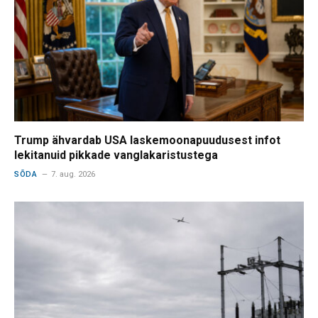
Trump ähvardab USA laskemoonapuudusest infot
lekitanuid pikkade vanglakaristustega
SÕDA
7. aug. 2026