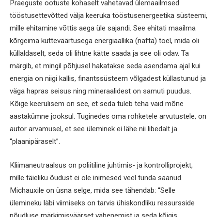
Praeguste ootuste kohaselt vahetavad ülemaailmsed
tööstusettevõtted välja keeruka tööstusenergeetika süsteemi,
mille ehitamine võttis aega üle sajandi. See ehitati maailma
kõrgeima kütteväärtusega energiaallika (nafta) toel, mida oli
küllaldaselt, seda oli lihtne kätte saada ja see oli odav. Ta
märgib, et mingil põhjusel hakatakse seda asendama ajal kui
energia on niigi kallis, finantssüsteem võlgadest küllastunud ja
väga hapras seisus ning mineraalidest on samuti puudus.
Kõige keerulisem on see, et seda tuleb teha vaid mõne
aastakümne jooksul. Tuginedes oma rohketele arvutustele, on
autor arvamusel, et see üleminek ei lähe nii libedalt ja
“plaanipäraselt”.
Kliimaneutraalsus on poliitiline juhtimis- ja kontrolliprojekt,
mille täieliku õudust ei ole inimesed veel tunda saanud.
Michauxile on üsna selge, mida see tähendab: “Selle
ülemineku läbi viimiseks on tarvis ühiskondliku ressursside
nõudluse märkimisväärset vähenemist ja seda kõigis