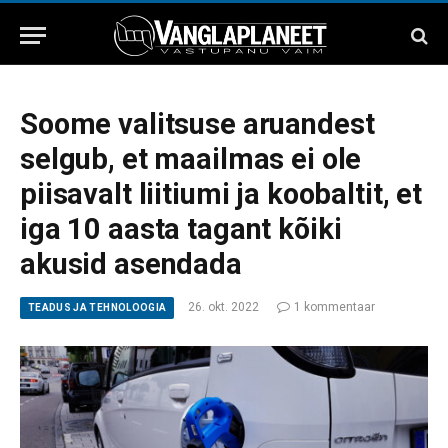
Soome valitsuse aruandest
selgub, et maailmas ei ole
piisavalt liitiumi ja koobaltit, et
iga 10 aasta tagant kõiki
akusid asendada
26. okt. 2022
1 kommentaar
TEADUS JA TEHNOLOOGIA