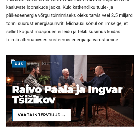
kaaluvate ioonakude jaoks. Kuid katkendliku tuule- ja
päikeseenergia võrgu toimimiseks oleks tarvis veel 2,5 miljardi
tonni suurust energiapuhvrit. Michauxi sõnul on ilmselge, et
sellist kogust maapõues ei leidu ja tekib küsimus kuidas
toimib alternatiivses süsteemis energiaga varustamine.
UUS
Raivo Paala ja Ingvar
Tšižikov
VAATA INTERVJUUD