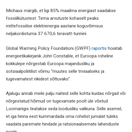
Michaux märgib, et ligi 85% maailma energiast saadakse
fossiilkütustest. Tema arvutuste kohaselt peaks
mittefossiilse elektrienergia aastane koguvõimsus
neljakordistuma 37 670,6 teravatt-tunnini.
Global Warming Policy Foundationi (GWPF)
raportis
hoiatab
energeetikakirjanik John Constable, et Euroopa roheline
kokkulepe nõrgestab Euroopa majandusliku ja
sotsiaalpoliitilist võimu “muutes selle triviaalseks ja
tugevamatest riikidest sõltuvaks”.
Ajalugu annab meile palju näiteid selle kohta kuidas nõrgad või
nõrgestatud hõimud on tugevamate poolt üle võetud.
Loomariigis teatakse seda loodusliku valikuna. Selle asemel,
et iga hinna eest kummardada oma rohelist jumalat tuleks
vaadata paremate hindade ja ratsionaalsemate lahenduste
poole.