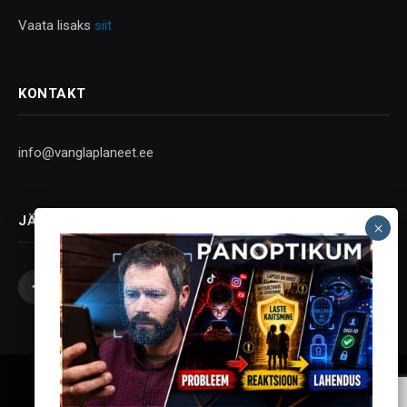
Vaata lisaks
siit
KONTAKT
info@vanglaplaneet.ee
JÄLGI SOTSIAALMEEDIAS
Facebook
X
Instagram
YouTube
Telegram
(Twitter)
Vanglaplaneet - Vastupanu Vaim