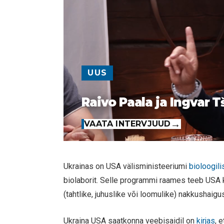
UUS
Raivo Paala ja Ingvar T
VAATA INTERVJUUD
Ukrainas on USA välisministeeriumi
bioloogil
biolaborit. Selle programmi raames teeb USA k
(tahtlike, juhuslike või loomulike) nakkushaig
Ukraina USA saatkonna veebisaidil on
kirjas
, 