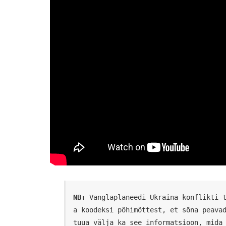
NB:
 Vanglaplaneedi Ukraina konflikti 
a koodeksi põhimõttest, et sõna peavad
tuua välja ka see informatsioon, mida