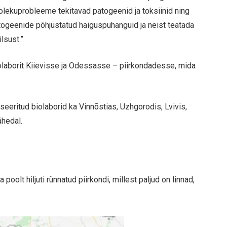
eolekuprobleeme tekitavad patogeenid ja toksiinid ning
togeenide põhjustatud haiguspuhanguid ja neist teatada
lsust.”
olaborit Kiievisse ja Odessasse – piirkondadesse, mida
tseeritud biolaborid ka Vinnõstias, Uzhgorodis, Lvivis,
ähedal.
poolt hiljuti rünnatud piirkondi, millest paljud on linnad,