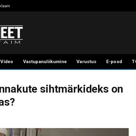
klaam
Video
Vastupanuliikumine
Varustus
E-pood
T
nnakute sihtmärkideks on
as?