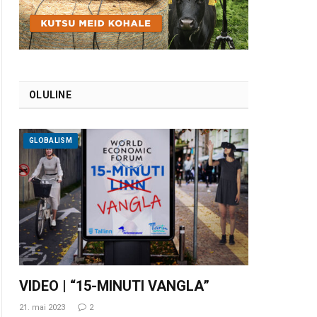
OLULINE
GLOBALISM
VIDEO | “15-MINUTI VANGLA”
21. mai 2023
2