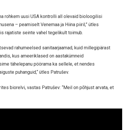
a rohkem uusi USA kontrolli all olevaid bioloogilisi
sena – peamiselt Venemaa ja Hiina piiril,” ütles
is rajatiste seinte vahel tegelikult toimub.
gutsevad rahumeelsed sanitaarjaamad, kuid millegipärast
andis, kus ameeriklased on aastakümneid
ksime tähelepanu pöörama ka sellele, et nendes
aiguste puhanguid,“ ütles Patrušev.
tes biorelvi, vastas Patrušev: “Meil on põhjust arvata, et