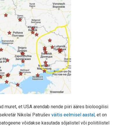
d muret, et USA arendab nende piiri ääres bioloogilisi
sekretär Nikolai Patrušev
väitis eelmisel aastal
, et on
patogeene võidakse kasutada sõjalistel või poliitilistel