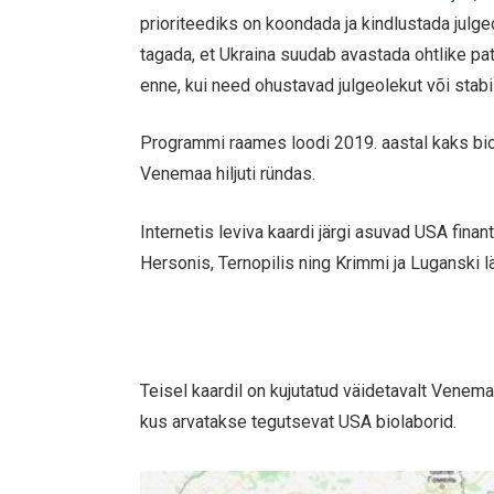
prioriteediks on koondada ja kindlustada julg
tagada, et Ukraina suudab avastada ohtlike pa
enne, kui need ohustavad julgeolekut või stabii
Programmi raames loodi 2019. aastal kaks bi
Venemaa hiljuti ründas.
Internetis leviva kaardi järgi asuvad USA finan
Hersonis, Ternopilis ning Krimmi ja Luganski l
Teisel kaardil on kujutatud väidetavalt Venemaa 
kus arvatakse tegutsevat USA biolaborid.