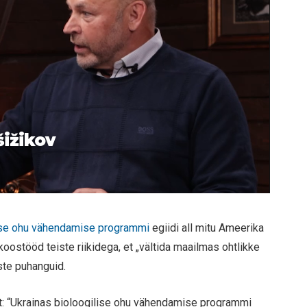
šižikov
ise ohu vähendamise programmi
egiidi all mitu Ameerika
oostööd teiste riikidega, et „vältida maailmas ohtlikke
uste puhanguid.
et: “Ukrainas bioloogilise ohu vähendamise programmi