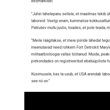
eesmärkidel.
“Juhin tähelepanu sellele, et maailmas tekib üh
laboreid. Veelgi enam, kummalise kokkusattumu
Patrušev mullu juulis, lisades, et pole teada, m
“Meile räägitakse, et meie piiride lähedal te
meenutavad need rohkem Fort Detrickit Maryl
militaarbioloogia vallas töötanud. Muide, pea
piirkondades on registreeritud ebatüüpiliste h
Küsimusele, kas ta usub, et USA arendab labori
see nii on.”