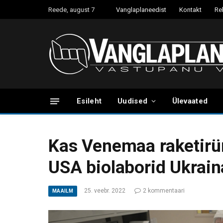
Reede, august 7
Vanglaplaneedist
Kontakt
Re
Esileht
Uudised
Ülevaated
Kas Venemaa raketirü
USA biolaborid Ukrain
25. veebr. 2022
2 kommentaari
MAAILM