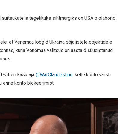
 suitsukate ja tegelikuks sihtmärgiks on USA biolaborid
ele, et Venemaa löögid Ukraina sõjalistele objektidele
rkonnas, kuna Venemaa valitsus on aastaid süüdistanud
mises.
 Twitteri kasutaja
@WarClandestine
, kelle konto varsti
su enne konto blokeerimist.