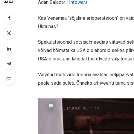
Adan Salazar |
Infowars
JAGA
Kas Venemaa “sõjaline erioperatsioon” on vaid
Ukrainas?
Spekulatsioonid sotsiaalmeedias viitavad sell
võivad hõlmata ka USA biolaboreid selles pii
USA-d oma piiri lähedal biorelvade väljatööta
Varjatud motiivide teooria avaldas neljapäeval
peale seda suleti. Õnneks arhiveeriti tema si