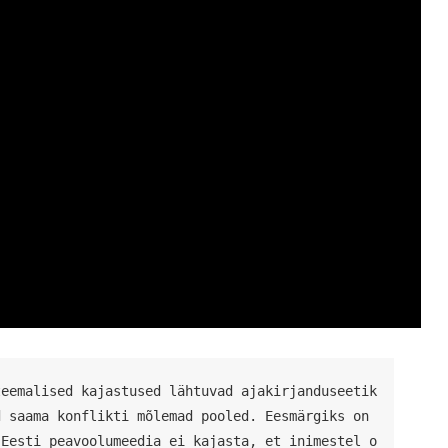
teemalised kajastused lähtuvad ajakirjanduseetik
 saama konflikti mõlemad pooled. Eesmärgiks on 
 Eesti peavoolumeedia ei kajasta, et inimestel o