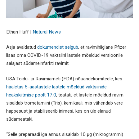
Ethan Huff |
Natural News
Äsja avaldatud
dokumendist selgub
, et ravimihiiglane Pfizer
lisas oma COVID-19 vaktsiini lastele mõeldud versioonile
salajast südameinfarkti ravimit.
USA Toidu- ja Ravimiameti (FDA) nõuandekomiteele, kes
hääletas 5-aastastele lastele mõeldud vaktsiinide
heakskiitmise poolt 17:0
, teatati, et lastele mõeldud ravim
sisaldab trometamiini (Tris), kemikaali, mis vähendab vere
happesust ja stabiliseerib inimesi, kes on üle elanud
südameataki.
“Selle preparaadi iga annus sisaldab 10 μg (mikrogrammi)