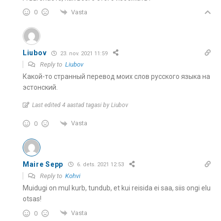
Vasta
0
Liubov
23. nov. 2021 11:59
Reply to
Liubov
Какой-то странный перевод моих слов русского языка на
эстонский.
Last edited 4 aastad tagasi by Liubov
Vasta
0
Maire Sepp
6. dets. 2021 12:53
Reply to
Kohvi
Muidugi on mul kurb, tundub, et kui reisida ei saa, siis ongi elu
otsas!
Vasta
0