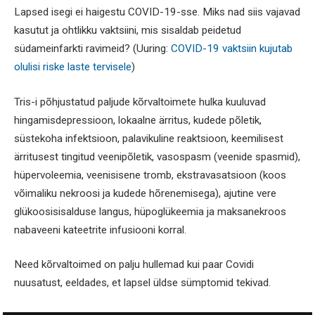
Lapsed isegi ei haigestu COVID-19-sse. Miks nad siis vajavad
kasutut ja ohtlikku vaktsiini, mis sisaldab peidetud
südameinfarkti ravimeid? (Uuring:
COVID-19 vaktsiin kujutab
olulisi riske laste tervisele
)
Tris-i põhjustatud paljude kõrvaltoimete hulka kuuluvad
hingamisdepressioon, lokaalne ärritus, kudede põletik,
süstekoha infektsioon, palavikuline reaktsioon, keemilisest
ärritusest tingitud veenipõletik, vasospasm (veenide spasmid),
hüpervoleemia, veenisisene tromb, ekstravasatsioon (koos
võimaliku nekroosi ja kudede hõrenemisega), ajutine vere
glükoosisisalduse langus, hüpoglükeemia ja maksanekroos
nabaveeni kateetrite infusiooni korral.
Need kõrvaltoimed on palju hullemad kui paar Covidi
nuusatust, eeldades, et lapsel üldse sümptomid tekivad.