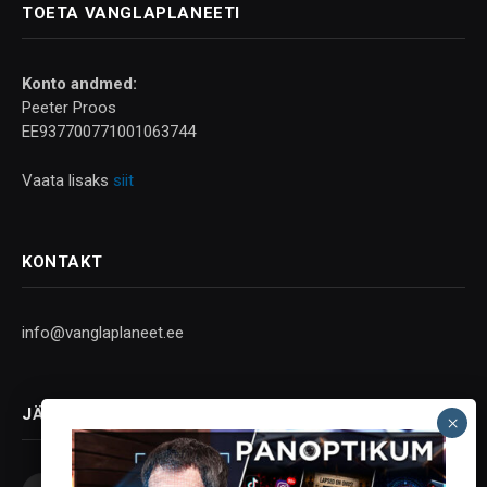
TOETA VANGLAPLANEETI
Konto andmed:
Peeter Proos
EE937700771001063744
Vaata lisaks
siit
KONTAKT
info@vanglaplaneet.ee
JÄLGI SOTSIAALMEEDIAS