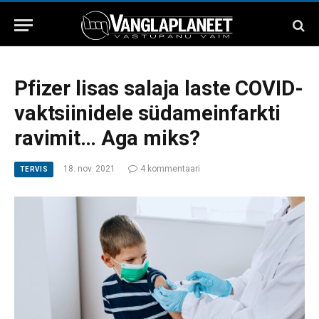
Pfizer lisas salaja laste COVID-
vaktsiinidele südameinfarkti
ravimit… Aga miks?
18. nov. 2021
4 kommentaari
TERVIS