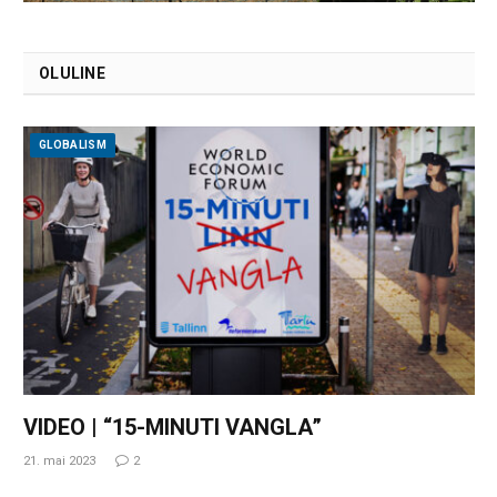
OLULINE
GLOBALISM
VIDEO | “15-MINUTI VANGLA”
21. mai 2023
2