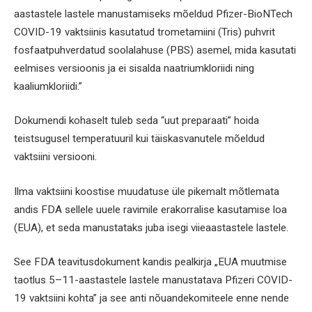
aastastele lastele manustamiseks mõeldud Pfizer-BioNTech
COVID-19 vaktsiinis kasutatud trometamiini (Tris) puhvrit
fosfaatpuhverdatud soolalahuse (PBS) asemel, mida kasutati
eelmises versioonis ja ei sisalda naatriumkloriidi ning
kaaliumkloriidi.”
Dokumendi kohaselt tuleb seda “uut preparaati” hoida
teistsugusel temperatuuril kui täiskasvanutele mõeldud
vaktsiini versiooni.
Ilma vaktsiini koostise muudatuse üle pikemalt mõtlemata
andis FDA sellele uuele ravimile erakorralise kasutamise loa
(EUA), et seda manustataks juba isegi viieaastastele lastele.
See FDA teavitusdokument kandis pealkirja „EUA muutmise
taotlus 5–11-aastastele lastele manustatava Pfizeri COVID-
19 vaktsiini kohta” ja see anti nõuandekomiteele enne nende