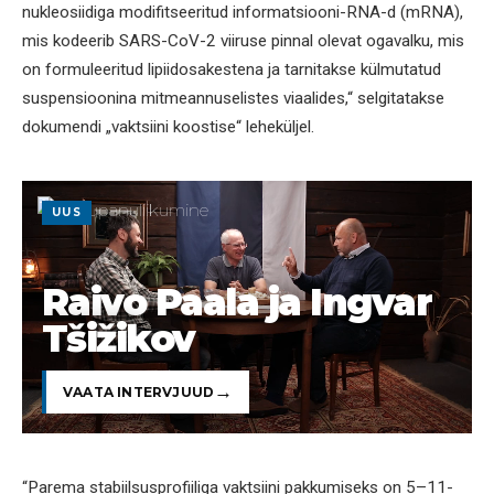
nukleosiidiga modifitseeritud informatsiooni-RNA-d (mRNA),
mis kodeerib SARS-CoV-2 viiruse pinnal olevat ogavalku, mis
on formuleeritud lipiidosakestena ja tarnitakse külmutatud
suspensioonina mitmeannuselistes viaalides,“ selgitatakse
dokumendi „vaktsiini koostise“ leheküljel.
UUS
Raivo Paala ja Ingvar
Tšižikov
VAATA INTERVJUUD
“Parema stabiilsusprofiiliga vaktsiini pakkumiseks on 5–11-