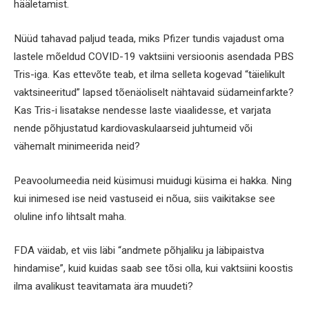
hääletamist.
Nüüd tahavad paljud teada, miks Pfizer tundis vajadust oma
lastele mõeldud COVID-19 vaktsiini versioonis asendada PBS
Tris-iga. Kas ettevõte teab, et ilma selleta kogevad “täielikult
vaktsineeritud” lapsed tõenäoliselt nähtavaid südameinfarkte?
Kas Tris-i lisatakse nendesse laste viaalidesse, et varjata
nende põhjustatud kardiovaskulaarseid juhtumeid või
vähemalt minimeerida neid?
Peavoolumeedia neid küsimusi muidugi küsima ei hakka. Ning
kui inimesed ise neid vastuseid ei nõua, siis vaikitakse see
oluline info lihtsalt maha.
FDA väidab, et viis läbi “andmete põhjaliku ja läbipaistva
hindamise”, kuid kuidas saab see tõsi olla, kui vaktsiini koostis
ilma avalikust teavitamata ära muudeti?