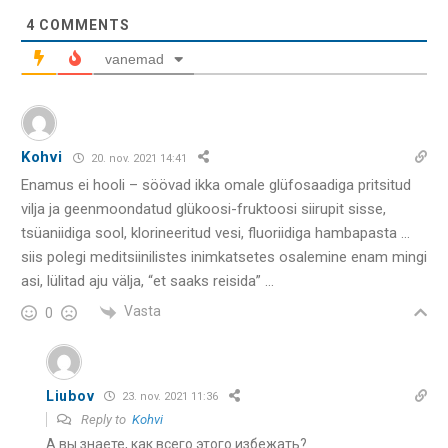
4
COMMENTS
vanemad
Kohvi
20. nov. 2021 14:41
Enamus ei hooli – söövad ikka omale glüfosaadiga pritsitud
vilja ja geenmoondatud glükoosi-fruktoosi siirupit sisse,
tsüaniidiga sool, klorineeritud vesi, fluoriidiga hambapasta …
siis polegi meditsiinilistes inimkatsetes osalemine enam mingi
asi, lülitad aju välja, “et saaks reisida” …
Vasta
0
Liubov
23. nov. 2021 11:36
Reply to
Kohvi
А вы знаете, как всего этого избежать?