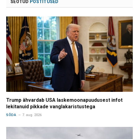
SEOTUD
POSTITUSED
Trump ähvardab USA laskemoonapuudusest infot
lekitanuid pikkade vanglakaristustega
SÕDA
7. aug. 2026