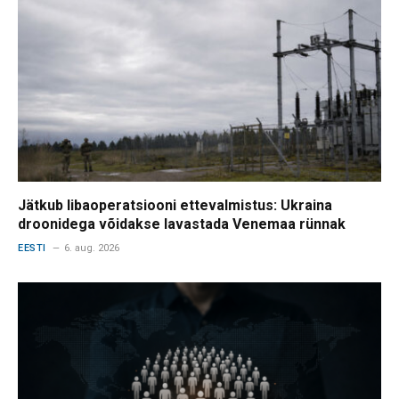
Jätkub libaoperatsiooni ettevalmistus: Ukraina
droonidega võidakse lavastada Venemaa rünnak
EESTI
6. aug. 2026