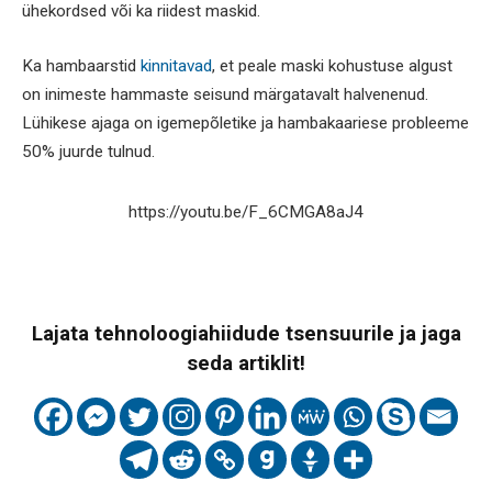
ühekordsed või ka riidest maskid.
Ka hambaarstid
kinnitavad
, et peale maski kohustuse algust
on inimeste hammaste seisund märgatavalt halvenenud.
Lühikese ajaga on igemepõletike ja hambakaariese probleeme
50% juurde tulnud.
https://youtu.be/F_6CMGA8aJ4
Lajata tehnoloogiahiidude tsensuurile ja jaga
seda artiklit!