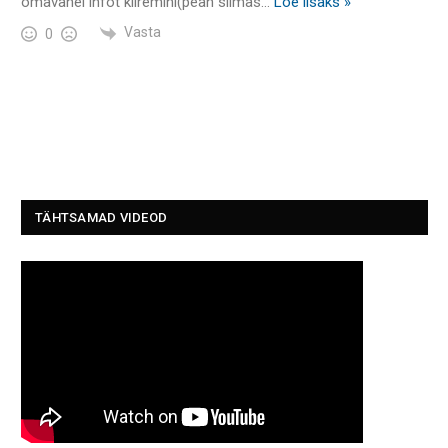
omavahel infot kiiremini(pean silmas
…
Loe lisaks »
Vasta
0
TÄHTSAMAD VIDEOD