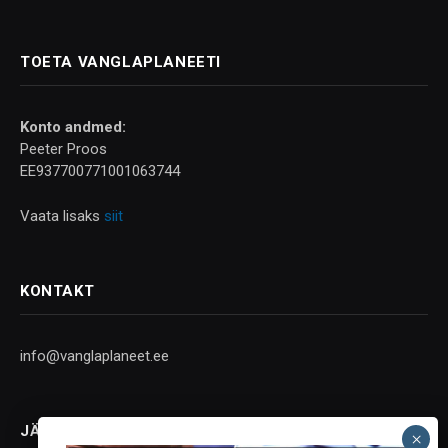
TOETA VANGLAPLANEETI
Konto andmed:
Peeter Proos
EE937700771001063744
Vaata lisaks
siit
KONTAKT
info@vanglaplaneet.ee
JÄLGI SOTSIAALMEEDIAS