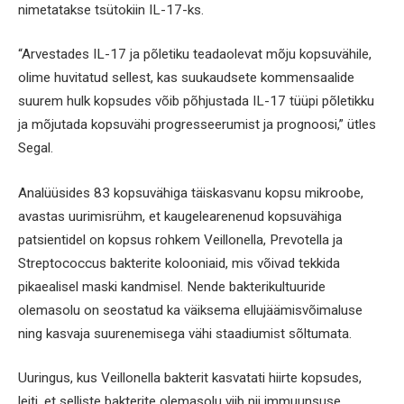
nimetatakse tsütokiin IL-17-ks.
“Arvestades IL-17 ja põletiku teadaolevat mõju kopsuvähile,
olime huvitatud sellest, kas suukaudsete kommensaalide
suurem hulk kopsudes võib põhjustada IL-17 tüüpi põletikku
ja mõjutada kopsuvähi progresseerumist ja prognoosi,” ütles
Segal.
Analüüsides 83 kopsuvähiga täiskasvanu kopsu mikroobe,
avastas uurimisrühm, et kaugelearenenud kopsuvähiga
patsientidel on kopsus rohkem Veillonella, Prevotella ja
Streptococcus bakterite kolooniaid, mis võivad tekkida
pikaealisel maski kandmisel. Nende bakterikultuuride
olemasolu on seostatud ka väiksema ellujäämisvõimaluse
ning kasvaja suurenemisega vähi staadiumist sõltumata.
Uuringus, kus Veillonella bakterit kasvatati hiirte kopsudes,
leiti, et selliste bakterite olemasolu viib nii immuunsuse