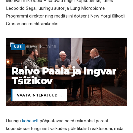
leiduvad mikroobid – satuvad sageli kopsudesse,” ütles
Leopoldo Segal, uuringu autor ja Lung Microbiome
Programmi direktor ning meditsiini dotsent New Yorgi ülikooli
Grossmani meditsiinikoolis.
UUS
Raivo Paala ja Ingvar
Tšižikov
VAATA INTERVJUUD
Uuringu
kohaselt
põhjustavad need mikroobid pärast
kopsudesse tungimist valkudes põletikulist reaktsiooni, mida