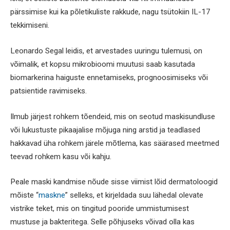
pärssimise kui ka põletikuliste rakkude, nagu tsütokiin IL-17
tekkimiseni.
Leonardo Segal leidis, et arvestades uuringu tulemusi, on
võimalik, et kopsu mikrobioomi muutusi saab kasutada
biomarkerina haiguste ennetamiseks, prognoosimiseks või
patsientide ravimiseks.
Ilmub järjest rohkem tõendeid, mis on seotud maskisundluse
või lukustuste pikaajalise mõjuga ning arstid ja teadlased
hakkavad üha rohkem järele mõtlema, kas säärased meetmed
teevad rohkem kasu või kahju.
Peale maski kandmise nõude sisse viimist lõid dermatoloogid
mõiste “
maskne
” selleks, et kirjeldada suu lähedal olevate
vistrike teket, mis on tingitud pooride ummistumisest
mustuse ja bakteritega. Selle põhjuseks võivad olla kas