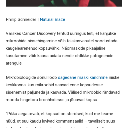
Phillip Schneider |
Natural Blaze
Värskes Cancer Discovery tehtud uuringus leiti, et kahjulike
mikroobide sissehingamine võib täiskasvanutel soodustada
kaugelearenenud kopsuvähki. Näomaskide pikaajaline
kasutamine võib kaasa aidata nende ohtlikke patogeenide
arengule.
Mikrobioloogide sõnul loob
sagedane maski kandmine
niiske
keskkonna, kus mikroobid saavad enne kopsudesse
sisenemist paljuneda ja kasvada. Välised mikroobid rändavad
mööda hingetoru bronhhidesse ja jõuavad kopsu.
“Pikka aega arvati, et kopsud on steriilsed, kuid me teame
nüüd, et suu kaudu levivad kommensaalid – tavaliselt suus