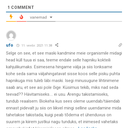
1
COMMENT
vanemad
ufo
11. veebr. 2021 11:38
Selge on see, et see maski kandmine meie organismile midagi
head küll tuua ei saa, teeme endale selle hapniku kokteili
kahjulikumaks. Esimesena hingame välja ja siis lonksame
kohe seda sama väljahingatavat sisse koos selle pisku puhta
hapnikuga mis tuleb läbi maski. Isegi minusugune lihtinimene
saab aru, et see asi pole õige. Küsimus tekib, miks nad seda
teevad?? Hävitamiseks…. ei usu. Arengu takistamiseks,
tundub reaalsem. Biokeha kus sees oleme uuendab/täiendab
ennast pidevalt ju siis on liikvel mingi selline uuendamine mida
tahetakse takistada, kuigi peab tõdema et ühenduvus on
suurem ja kiirem justkui nagu tunduks, et inimesed vahetaks