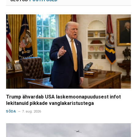
Trump ähvardab USA laskemoonapuudusest infot
lekitanuid pikkade vanglakaristustega
SÕDA
7. aug. 2026