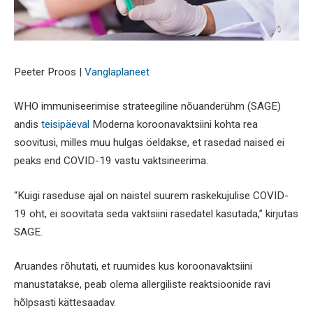
Peeter Proos |
Vanglaplaneet
WHO immuniseerimise strateegiline nõuanderühm (SAGE)
andis
teisipäeval
Moderna koroonavaktsiini kohta rea ​​
soovitusi, milles muu hulgas öeldakse, et rasedad naised ei
peaks end COVID-19 vastu vaktsineerima.
“Kuigi raseduse ajal on naistel suurem raskekujulise COVID-
19 oht, ei soovitata seda vaktsiini rasedatel kasutada,” kirjutas
SAGE.
Aruandes rõhutati, et ruumides kus koroonavaktsiini
manustatakse, peab olema allergiliste reaktsioonide ravi
hõlpsasti kättesaadav.