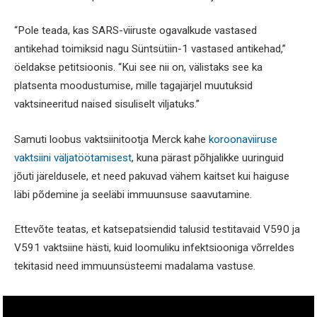
“Pole teada, kas SARS-viiruste ogavalkude vastased
antikehad toimiksid nagu Süntsütiin-1 vastased antikehad,”
öeldakse petitsioonis. “Kui see nii on, välistaks see ka
platsenta moodustumise, mille tagajärjel muutuksid
vaktsineeritud naised sisuliselt viljatuks.”
Samuti loobus vaktsiinitootja Merck kahe
koroonaviiruse
vaktsiini väljatöötamisest
, kuna pärast põhjalikke uuringuid
jõuti järeldusele, et need pakuvad vähem kaitset kui haiguse
läbi põdemine ja seeläbi immuunsuse saavutamine.
Ettevõte teatas, et katsepatsiendid talusid testitavaid V590 ja
V591 vaktsiine hästi, kuid loomuliku infektsiooniga võrreldes
tekitasid need immuunsüsteemi madalama vastuse.