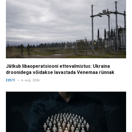
Jätkub libaoperatsiooni ettevalmistus: Ukraina
droonidega võidakse lavastada Venemaa rünnak
EESTI
6. aug. 2026