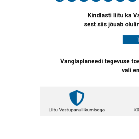
Kindlasti liitu ka 
sest siis jõuab oluli
Vanglaplaneedi tegevuse toe
vali e