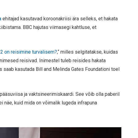
a
ehitajad kasutavad koroonakriisi ära selleks, et hakata
kiibistama. BBC hajutas viimasegi kahtluse, et
2 on reisimine turvalisem?
,“ milles selgitatakse, kuidas
nimesed reisivad. Inimestel tuleb reisides hakata
 saab kasutada Bill and Melinda Gates Foundationi toel
pääsuviisa ja vaktsineerimiskaardi. See võib olla paberil
 ei näe, kuid mida on võimalik lugeda infrapuna