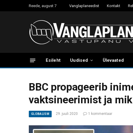
Reede, august 7
Vanglaplaneedist
Kontakt
Re
Esileht
Uudised
Ülevaated
BBC propageerib inimes
vaktsineerimist ja mik
29. juuli 2020
1 kommentaar
GLOBALISM