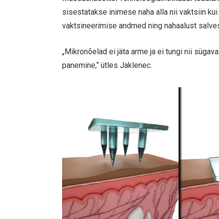
sisestatakse inimese naha alla nii vaktsiin kui 
vaktsineerimise andmed ning nahaalust salvest
„Mikronõelad ei jäta arme ja ei tungi nii sügav
panemine,“ ütles Jaklenec.