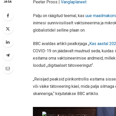
Peeter Proos |
Vanglaplaneet
JAGA
Palju on räägitud teemal, kas
uue maailmakorr
inimesi sunniviisiliselt vaktsineerima ja mikro
globalistidel selline plaan on.
BBC avaldas artikli pealkirjaga „
Kas aastal 202
COVID-19 on jäädavalt muutnud seda, kuidas i
esitama oma vaktsineerimise andmeid, milleks
loodud „digitaalset tätoveeringut“.
„Reisijad peaksid piirikontrollis esitama sisse
või väike tätoveering käel, mida palja silmaga
skanneriga,“ kirjutatakse BBC artiklis.