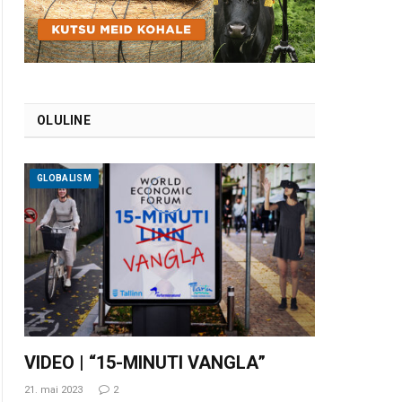
OLULINE
GLOBALISM
VIDEO | “15-MINUTI VANGLA”
21. mai 2023
2