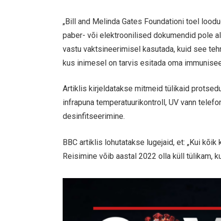
„Bill and Melinda Gates Foundationi toel lood
paber- või elektroonilised dokumendid pole al
vastu vaktsineerimisel kasutada, kuid see teh
kus inimesel on tarvis esitada oma immuniseer
Artiklis kirjeldatakse mitmeid tülikaid protse
infrapuna temperatuurikontroll, UV vann telefo
desinfitseerimine.
BBC artiklis lohutatakse lugejaid, et: „Kui kõ
Reisimine võib aastal 2022 olla küll tülikam, k