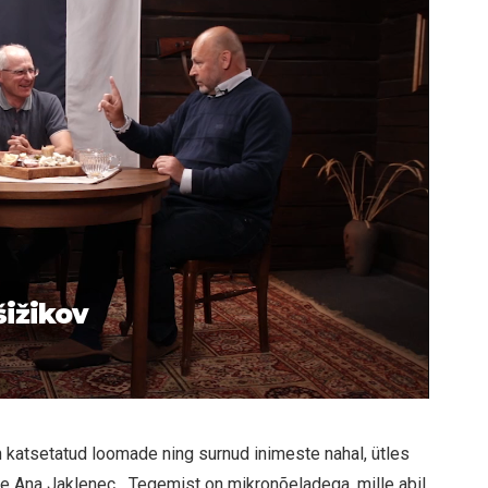
šižikov
n katsetatud loomade ning surnud inimeste nahal, ütles
e Ana Jaklenec. „Tegemist on mikronõeladega, mille abil