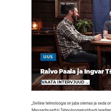
UUS
Raivo Paala ja Ingvar T
VAATA INTERVJUUD
„Selline tehnoloogia on juba olemas ja seda o
Massachusettsi Tehnoloogiainstituudi teadlan