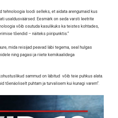
ud tehnoloogia loodi selleks, et aidata arengumaid kus
ati usaldusväärsed. Eesmärk on seda varsti leetrite
noloogia võib osutuda kasulikuks ka teistes kohtades,
imise tõendid – näiteks piiripunktis.“
duure, mida reisijad peavad läbi tegema, seal hulgas
nidele ning pagasi ja riiete kemikaalidega
ik kohustuslikud sammud on läbitud võib teie puhkus alata.
uid tõenäoliselt puhtam ja turvalisem kui kunagi varem“.