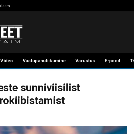
klaam
Video
Vastupanuliikumine
Varustus
E-pood
T
te sunniviisilist
rokiibistamist