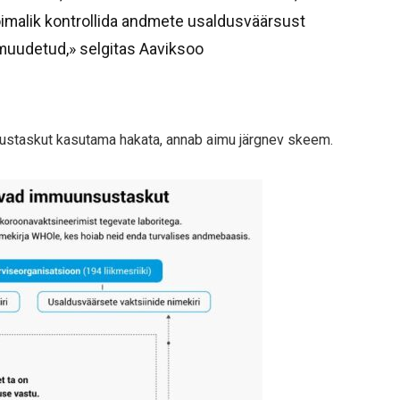
võimalik kontrollida andmete usaldusväärsust
muudetud,» selgitas Aaviksoo
ustaskut kasutama hakata, annab aimu järgnev skeem.