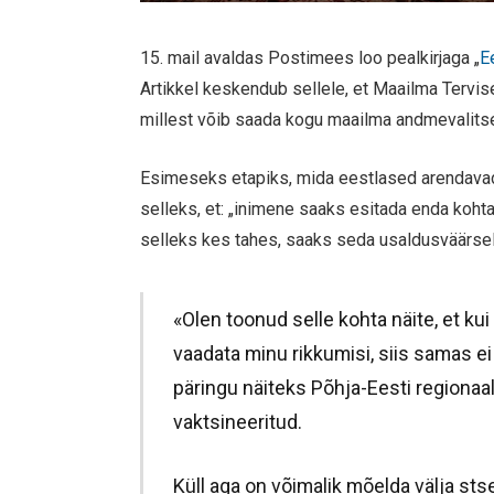
15. mail avaldas Postimees loo pealkirjaga „
E
Artikkel keskendub sellele, et Maailma Tervi
millest võib saada kogu maailma andmevalits
Esimeseks etapiks, mida eestlased arendavad
selleks, et: „inimene saaks esitada enda kohta 
selleks kes tahes, saaks seda usaldusväärselt
«Olen toonud selle kohta näite, et kui
vaadata minu rikkumisi, siis samas ei
päringu näiteks Põhja-Eesti regionaa
vaktsineeritud.
Küll aga on võimalik mõelda välja stse