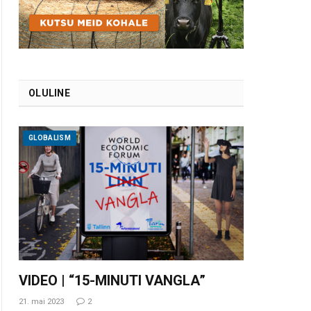
OLULINE
GLOBALISM
VIDEO | “15-MINUTI VANGLA”
21. mai 2023
2