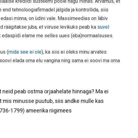
tsiaalse krediidi süsteemi poole nagu Hiinas. Arvamus, et
end tehnoloogiafirmadel jälgida ja kontrollida, siis
edasi minna, on üdini vale. Massimeedias on läbiv
üd räägitakse juba, et viiruse levikuks peab ka
suvel
 et edaspidi elame me selles uues (eba)normaalsuses.
us (
mida see ei ole
), ka siis ei oleks minu arvates
soovi elada oma elu vangina ning sama ei soovi ma oma
et neid peab ostma orjaahelate hinnaga? Ma ei
nt mis minusse puutub, siis andke mulle kas
1736-1799) ameerika riigimees