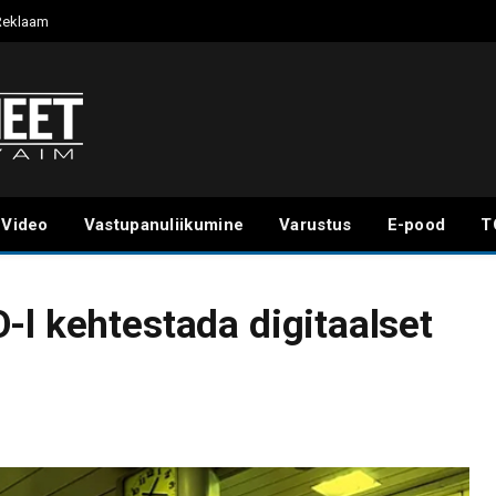
Reklaam
Video
Vastupanuliikumine
Varustus
E-pood
T
-l kehtestada digitaalset