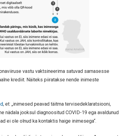
oonaviiruse vastu vaktsineerima satuvad sarnasesse
aalne krediit. Näiteks piiratakse nende inimeste
ad
, et: „inimesed peavad täitma tervisedeklaratsiooni,
 kahe nädala jooksul diagnoositud COVID-19 ega avaldunud
d ei ole olnud ka kontaktis haige inimesega“.