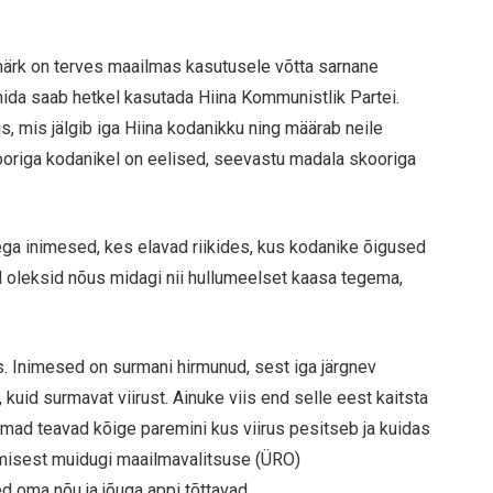
ärk on terves maailmas kasutusele võtta sarnane
mida saab hetkel kasutada Hiina Kommunistlik Partei.
s, mis jälgib iga Hiina kodanikku ning määrab neile
origa kodanikel on eelised, seevastu madala skooriga
ega inimesed, kes elavad riikides, kus kodanike õigused
d oleksid nõus midagi nii hullumeelset kaasa tegema,
es. Inimesed on surmani hirmunud, sest iga järgnev
uid surmavat viirust. Ainuke viis end selle eest kaitsta
nemad teavad kõige paremini kus viirus pesitseb ja kuidas
tumisest muidugi maailmavalitsuse (ÜRO)
d oma nõu ja jõuga appi tõttavad.