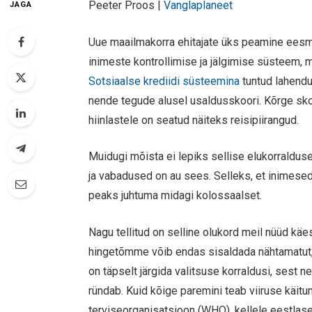
Peeter Proos |
Vanglaplaneet
JAGA
Uue maailmakorra ehitajate üks peamine eesm
inimeste kontrollimise ja jälgimise süsteem, 
Sotsiaalse krediidi süsteemina
tuntud lahendu
nende tegude alusel usaldusskoori. Kõrge sko
hiinlastele on seatud näiteks reisipiirangud.
Muidugi mõista ei lepiks sellise elukorraldus
ja vabadused on au sees. Selleks, et inimese
peaks juhtuma midagi kolossaalset.
Nagu tellitud on selline olukord meil nüüd kä
hingetõmme võib endas sisaldada nähtamatut, k
on täpselt järgida valitsuse korraldusi, sest 
ründab. Kuid kõige paremini teab viiruse käi
terviseorganisatsioon (WHO), kellele eestlase