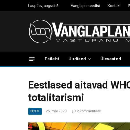
Laupäev, august 8
Vanglaplaneedist
Kontakt
Esileht
Uudised
Ülevaated
Eestlased aitavad WHO
totalitarismi
25. mai 2020
2 kommentaari
EESTI