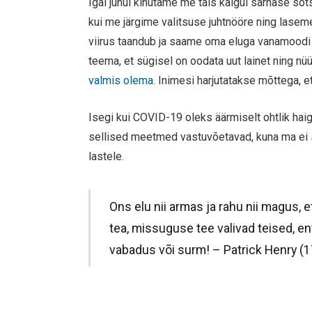
Igal juhul kihutame me täis käigul sarnase so
kui me järgime valitsuse juhtnööre ning laseme 
viirus taandub ja saame oma eluga vanamoodi 
teema, et sügisel on oodata uut lainet ning nü
valmis olema
. Inimesi harjutatakse mõttega,
Isegi kui COVID-19 oleks äärmiselt ohtlik haig
sellised meetmed vastuvõetavad, kuna ma ei 
lastele.
Ons elu nii armas ja rahu nii magus, 
tea, missuguse tee valivad teised, e
vabadus või surm! – Patrick Henry (