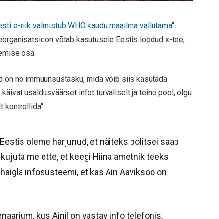
esti e-riik valmistub WHO kaudu maailma vallutama
“.
seorganisatsioon võtab kasutusele Eestis loodud x-tee,
emise osa.
 on nö immuunsustasku, mida võib siis kasutada
käivat usaldusväärset infot turvaliselt ja teine pool, olgu
 kontrollida“.
 Eestis oleme harjunud, et näiteks politsei saab
 kujuta me ette, et keegi Hiina ametnik teeks
lhaigla infosüsteemi, et kas Ain Aaviksoo on
naarium, kus Ainil on vastav info telefonis,