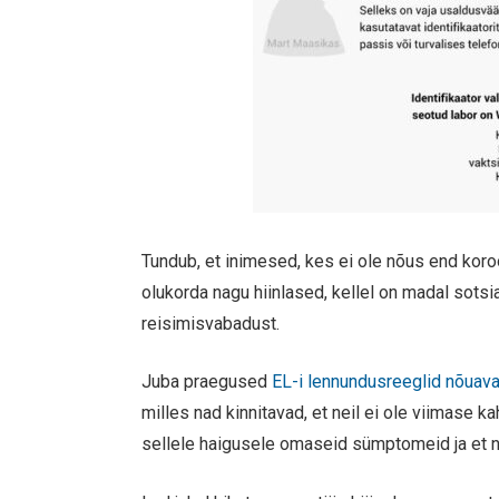
Tundub, et inimesed, kes ei ole nõus end kor
olukorda nagu hiinlased, kellel on madal sotsi
reisimisvabadust.
Juba praegused
EL-i lennundusreeglid nõuav
milles nad kinnitavad, et neil ei ole viimase
sellele haigusele omaseid sümptomeid ja et na