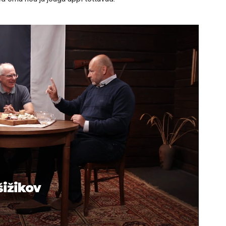
šižikov