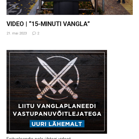
VIDEO | “15-MINUTI VANGLA”
21. mai 2023
2