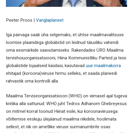
Peeter Proos |
Vanglaplaneet
Iga päevaga saab üha selgemaks, et ühtse maailmavalitsuse
loomise plaanidega globalistid on leidnud täiusliku vahendi
oma eesmärkide saavutamiseks. Rakendades ÜRO Maailma
tervishoiuorganisatsiooni, Hiina Kommunistliku Parteid ja teisi
globalistide lojaalseid käsilasi, kasutavad
uue maailmakorra
ehitajad (koroona)viiruse hirmu selleks, et saada planeedi
rahvastik oma kontrolli alla.
Maailma Terviseorganisatsioon (WHO) on viimasel ajal tugeva
kriitika alla sattunud. WHO juht Tedros Adhanom Ghebreyesus
on mitmel korral toonud Hiinat esile, kui koroonaviirusega
võitlemise eeskuju ülejäänud maailma riikidele, hoolimata
sellest, et riik on ametlike viiruse surmanumbrite osas