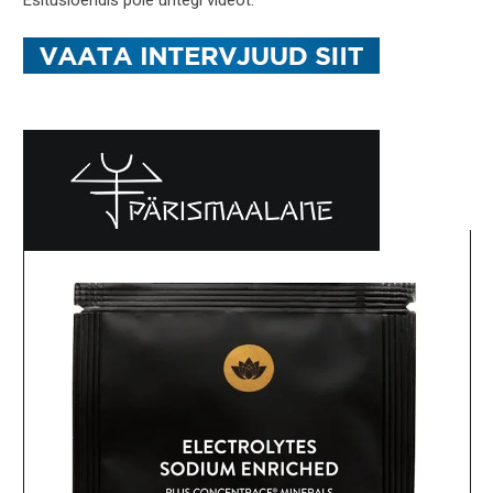
Esitusloendis pole ühtegi videot.