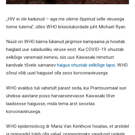
„HIV ei ole kadunud – aga me oleme õppinud selle viirusega
toime tulema“, ütles WHO kriisiolukordade juht Michael Ryan.
Nüüd on WHO käima lükanud järgmise kampaania ja hoiatab
haiglaid uue saladusliku viiruse eest. Kui COVID-19 ohustab
eelkõige vanemaid inimesi, siis uus Kawasaki nimetust
kandvale tõvele sarnanev
haigus ohustab eelkõige lapsi
. WHO
sõnul võib uuel haigusel olla seos koroonaviirusega.
WHO avaldus tuli vahetult pärast seda, kui Prantsusmaal suri
üheksa-aastane poiss harvaesinevasse Kawasaki tõve
laadsesse haigusse, mida tema arst seostas
koroonaviirusega.
WHO epidemioloog dr Maria Van Kerkhove hoiatas, et arstidel
ja riigipeadel tuleb olla valvel, reageerimaks vajadusel raskele