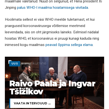
maailmale valetanud. Nüüd on selgunud, et Hiina president Xi
Jinping
palus WHO-l maailma hoiatamisega viivitada
.
Hoolimata sellest ei väsi WHO meelde tuletamast, et kui
praeguseid koroonaviirusega võitlemise meetmeid
leevendada, siis on oht järgmiseks laineks. Eelmisel nädalal
hoiatas WHO, et koroonaviirus ei pruugi kunagi kaduda ning
inimesed kogu maailmas
peavad õppima sellega elama
.
UUS
Raivo Paala ja Ingvar
Tšižikov
VAATA INTERVJUUD