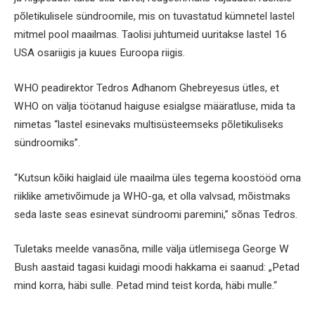
põletikulisele sündroomile, mis on tuvastatud kümnetel lastel
mitmel pool maailmas. Taolisi juhtumeid uuritakse lastel 16
USA osariigis ja kuues Euroopa riigis.
WHO peadirektor Tedros Adhanom Ghebreyesus ütles, et
WHO on välja töötanud haiguse esialgse määratluse, mida ta
nimetas “lastel esinevaks multisüsteemseks põletikuliseks
sündroomiks”.
“Kutsun kõiki haiglaid üle maailma üles tegema koostööd oma
riiklike ametivõimude ja WHO-ga, et olla valvsad, mõistmaks
seda laste seas esinevat sündroomi paremini,” sõnas Tedros.
Tuletaks meelde vanasõna, mille välja ütlemisega George W
Bush aastaid tagasi kuidagi moodi hakkama ei saanud: „Petad
mind korra, häbi sulle. Petad mind teist korda, häbi mulle.“