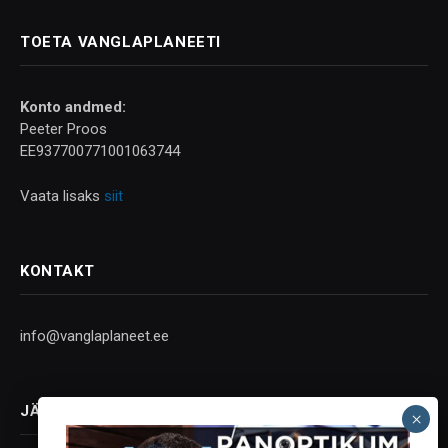
TOETA VANGLAPLANEETI
Konto andmed:
Peeter Proos
EE937700771001063744
Vaata lisaks
siit
KONTAKT
info@vanglaplaneet.ee
JÄLGI SOTSIAALMEEDIAS