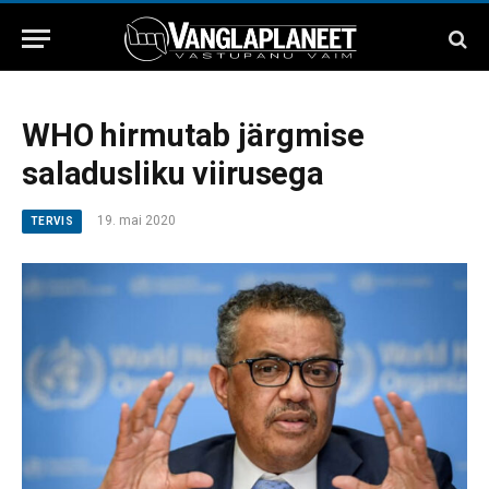
WHO hirmutab järgmise
saladusliku viirusega
19. mai 2020
TERVIS