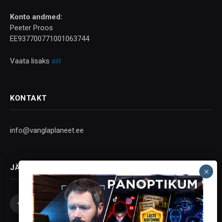
Konto andmed:
Peeter Proos
EE937700771001063744
Vaata lisaks
siit
KONTAKT
info@vanglaplaneet.ee
JÄLGI SOTSIAALMEEDIAS
Facebook
X
Instagram
YouTube
Telegram
(Twitter)