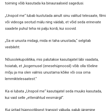
toiming võib kasutada ka binauraalseid sagedusi.
„Unspoil me“ lubab kustutada ainult sinu valitud telesaate, filmi
või videoga seotud mälu ning väidab, et võid seda erinevate
saadete puhul teha nii palju kordi, kui soovid.
„Sa ei unusta midagi, mida ei taha unustada,“ selgitab
veebileht.
Nõusolekupoliitika, mis palutakse kasutajatel läbi vaadata,
hoiatab, et „kogemusel (enesehüpnoosil) võib olla tõeline
mõju ja ma olen valmis unustama kõike või osa oma
lemmiktelesaatest.“
Ka ei lubata „Unspoil me“ kasutajatel seda muuks kasutada,
kui vaid selle „ettenähtud eesmärgil“.
Kui üritad hüpnootilisest transist väljuda, palub järgmine