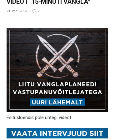
VIDEO | “15-MINUTI VANGLA”
21. mai 2023
2
Esitusloendis pole ühtegi videot.