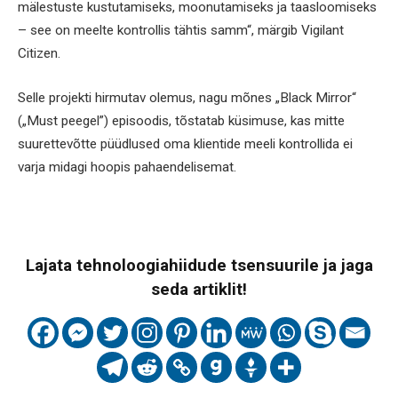
mälestuste kustutamiseks, moonutamiseks ja taasloomiseks
– see on meelte kontrollis tähtis samm“, märgib Vigilant
Citizen.
Selle projekti hirmutav olemus, nagu mõnes „Black Mirror“
(„Must peegel”) episoodis, tõstatab küsimuse, kas mitte
suurettevõtte püüdlused oma klientide meeli kontrollida ei
varja midagi hoopis pahaendelisemat.
Lajata tehnoloogiahiidude tsensuurile ja jaga
seda artiklit!