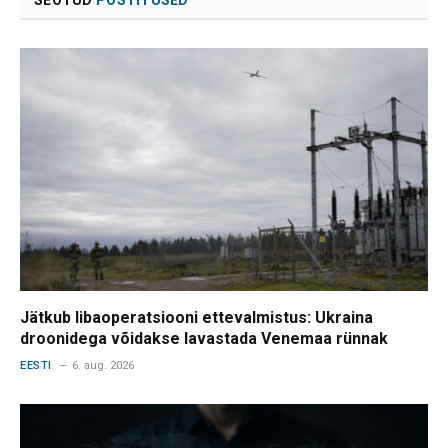
SEOTUD
POSTITUSED
Jätkub libaoperatsiooni ettevalmistus: Ukraina
droonidega võidakse lavastada Venemaa rünnak
EESTI
6. aug. 2026