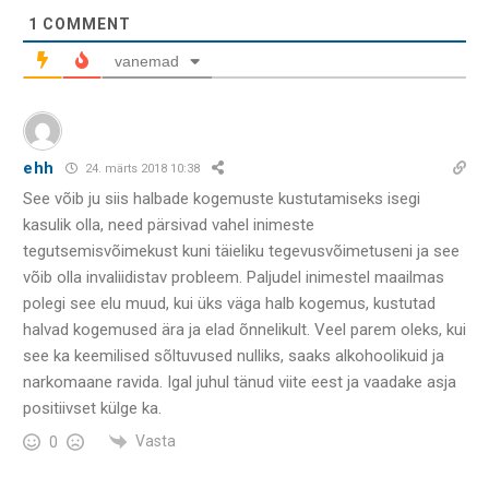
1
COMMENT
vanemad
ehh
24. märts 2018 10:38
See võib ju siis halbade kogemuste kustutamiseks isegi
kasulik olla, need pärsivad vahel inimeste
tegutsemisvõimekust kuni täieliku tegevusvõimetuseni ja see
võib olla invaliidistav probleem. Paljudel inimestel maailmas
polegi see elu muud, kui üks väga halb kogemus, kustutad
halvad kogemused ära ja elad õnnelikult. Veel parem oleks, kui
see ka keemilised sõltuvused nulliks, saaks alkohoolikuid ja
narkomaane ravida. Igal juhul tänud viite eest ja vaadake asja
positiivset külge ka.
Vasta
0