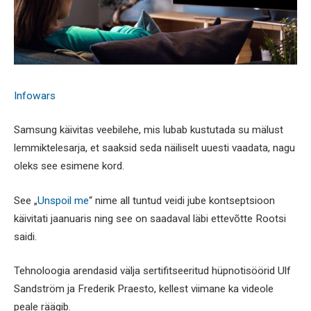
Infowars
Samsung käivitas veebilehe, mis lubab kustutada su mälust
lemmiktelesarja, et saaksid seda näiliselt uuesti vaadata, nagu
oleks see esimene kord.
See „
Unspoil me
“ nime all tuntud veidi jube kontseptsioon
käivitati jaanuaris ning see on saadaval läbi ettevõtte Rootsi
saidi.
Tehnoloogia arendasid välja sertifitseeritud hüpnotisöörid Ulf
Sandström ja Frederik Praesto, kellest viimane ka videole
peale räägib.