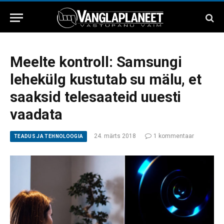
Meelte kontroll: Samsungi
lehekülg kustutab su mälu, et
saaksid telesaateid uuesti
vaadata
24. märts 2018
1 kommentaar
TEADUS JA TEHNOLOOGIA