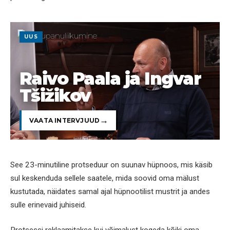
UUS
Raivo Paala ja Ingvar
Tšižikov
VAATA INTERVJUUD
See 23-minutiline protseduur on suunav hüpnoos, mis käsib
sul keskenduda sellele saatele, mida soovid oma mälust
kustutada, näidates samal ajal hüpnootilist mustrit ja andes
sulle erinevaid juhiseid.