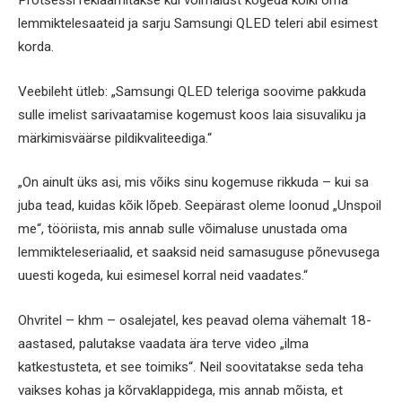
Protsessi reklaamitakse kui võimalust kogeda kõiki oma
lemmiktelesaateid ja sarju Samsungi QLED teleri abil esimest
korda.
Veebileht ütleb: „Samsungi QLED teleriga soovime pakkuda
sulle imelist sarivaatamise kogemust koos laia sisuvaliku ja
märkimisväärse pildikvaliteediga.“
„On ainult üks asi, mis võiks sinu kogemuse rikkuda – kui sa
juba tead, kuidas kõik lõpeb. Seepärast oleme loonud „Unspoil
me“, tööriista, mis annab sulle võimaluse unustada oma
lemmikteleseriaalid, et saaksid neid samasuguse põnevusega
uuesti kogeda, kui esimesel korral neid vaadates.“
Ohvritel – khm – osalejatel, kes peavad olema vähemalt 18-
aastased, palutakse vaadata ära terve video „ilma
katkestusteta, et see toimiks“. Neil soovitatakse seda teha
vaikses kohas ja kõrvaklappidega, mis annab mõista, et