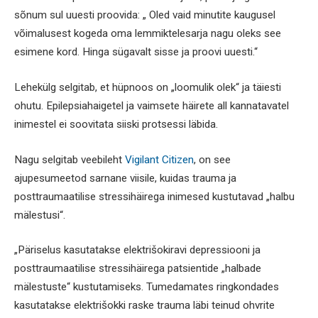
sõnum sul uuesti proovida: „ Oled vaid minutite kaugusel
võimalusest kogeda oma lemmiktelesarja nagu oleks see
esimene kord. Hinga sügavalt sisse ja proovi uuesti.“
Lehekülg selgitab, et hüpnoos on „loomulik olek“ ja täiesti
ohutu. Epilepsiahaigetel ja vaimsete häirete all kannatavatel
inimestel ei soovitata siiski protsessi läbida.
Nagu selgitab veebileht
Vigilant Citizen
, on see
ajupesumeetod sarnane viisile, kuidas trauma ja
posttraumaatilise stressihäirega inimesed kustutavad „halbu
mälestusi“.
„Päriselus kasutatakse elektrišokiravi depressiooni ja
posttraumaatilise stressihäirega patsientide „halbade
mälestuste“ kustutamiseks. Tumedamates ringkondades
kasutatakse elektrišokki raske trauma läbi teinud ohvrite