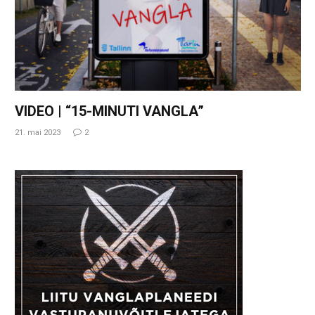
VIDEO | “15-MINUTI VANGLA”
21. mai 2023
2