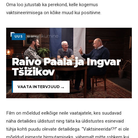
Oma loo jutustab ka perekond, kelle kogemus
vaktsineerimisega on kõike muud kui positiivne.
UUS
Raivo Paala ja Ingvar
Tšižikov
VAATA INTERVJUUD
Film on mõeldud eelkõige neile vaatajatele, kes suudavad
näha detailides üldistust ning täita ka üldistustes esinevaid
tühja kohti puudu olevate detailidega. “Vaktsineerida!?!” ei ole
mõeldud inimeste hirmutamiseks, vähemalt mitte rohkem kui