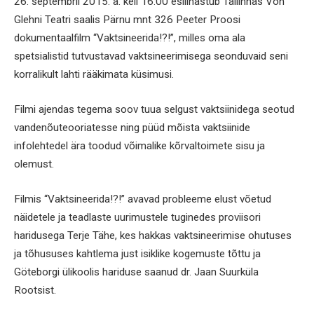
26. septembril 2015. a. kell 16:00 esilinastub Tallinnas Von
Glehni Teatri saalis Pärnu mnt 326 Peeter Proosi
dokumentaalfilm “Vaktsineerida!?!”, milles oma ala
spetsialistid tutvustavad vaktsineerimisega seonduvaid seni
korralikult lahti rääkimata küsimusi.
Filmi ajendas tegema soov tuua selgust vaktsiinidega seotud
vandenõuteooriatesse ning püüd mõista vaktsiinide
infolehtedel ära toodud võimalike kõrvaltoimete sisu ja
olemust.
Filmis “Vaktsineerida!?!” avavad probleeme elust võetud
näidetele ja teadlaste uurimustele tuginedes proviisori
haridusega Terje Tähe, kes hakkas vaktsineerimise ohutuses
ja tõhususes kahtlema just isiklike kogemuste tõttu ja
Göteborgi ülikoolis hariduse saanud dr. Jaan Suurküla
Rootsist.