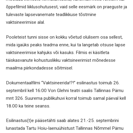
õppefilmid liiklusohutusest, vaid selle eesmärk on praeguste ja
tulevaste lapsevanemate teadlikkuse tõstmine
vaktsineerimise alal.
Pooleteist tunni sisse on kokku võetud olulisem osa sellest,
mida igaüks peaks teadma enne, kui ta langetab otsuse lapse
vaktsineerimise kahjuks või kasuks. Filmis ei käsitleta
täiskasvanute kohustuslikku vaktsineerimist mõnedesse
maailma piirkondadesse sõitmisel.
Dokumentaalfilmi “Vaktsineerida!?!” esilinastus toimub 26.
septembril kell 16:00 Von Glehni teatri saalis Tallinnas Pärnu
mnt 326. Suurema publikuhuvi korral toimub samal päeval kell
18.00 ka teine seanss.
Esilinastus(t)e pääsetähti saab alates 21.-25. septembrini
lunastada Tartu Hoiu-laenuühistust Tallinnas Nõmmel Pärnu