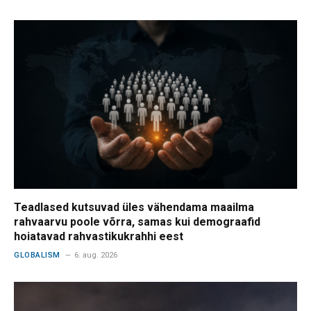
Teadlased kutsuvad üles vähendama maailma
rahvaarvu poole võrra, samas kui demograafid
hoiatavad rahvastikukrahhi eest
GLOBALISM
6. aug. 2026