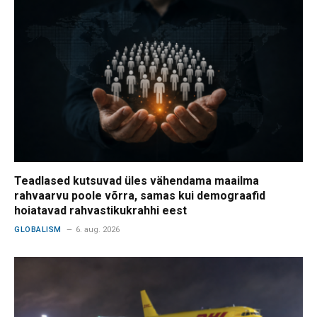
Teadlased kutsuvad üles vähendama maailma
rahvaarvu poole võrra, samas kui demograafid
hoiatavad rahvastikukrahhi eest
GLOBALISM
6. aug. 2026