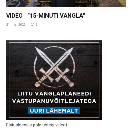
VIDEO | “15-MINUTI VANGLA”
21. mai 2023
2
Esitusloendis pole ühtegi videot.