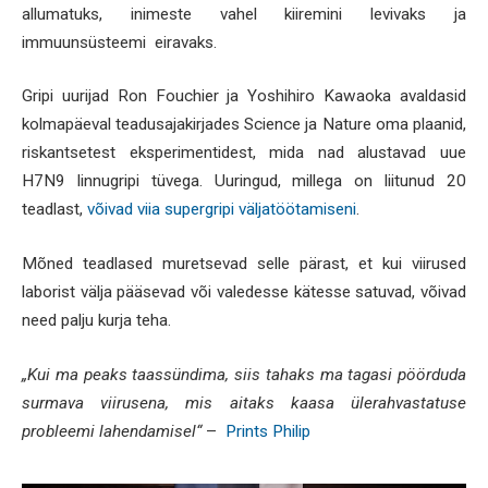
allumatuks, inimeste vahel kiiremini levivaks ja
immuunsüsteemi eiravaks.
Gripi uurijad Ron Fouchier ja Yoshihiro Kawaoka avaldasid
kolmapäeval teadusajakirjades Science ja Nature oma plaanid,
riskantsetest eksperimentidest, mida nad alustavad uue
H7N9 linnugripi tüvega. Uuringud, millega on liitunud 20
teadlast,
võivad viia supergripi väljatöötamiseni
.
Mõned teadlased muretsevad selle pärast, et kui viirused
laborist välja pääsevad või valedesse kätesse satuvad, võivad
need palju kurja teha.
„Kui ma peaks taassündima, siis tahaks ma tagasi pöörduda
surmava viirusena, mis aitaks kaasa ülerahvastatuse
probleemi lahendamisel“
–
Prints Philip