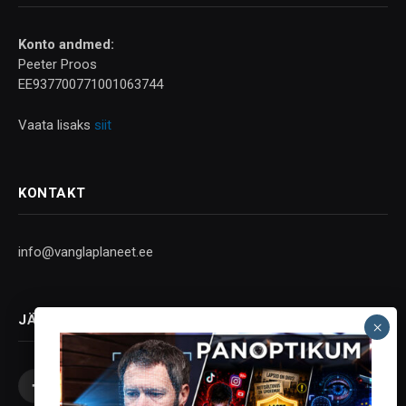
Konto andmed:
Peeter Proos
EE937700771001063744
Vaata lisaks
siit
KONTAKT
info@vanglaplaneet.ee
JÄLGI SOTSIAALMEEDIAS
Facebook
X
Instagram
YouTube
Telegram