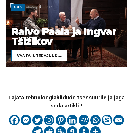
UUS
Raivo Paala ja Ingvar
Tšižikov
VAATA INTERVJUUD
Lajata tehnoloogiahiidude tsensuurile ja jaga
seda artiklit!