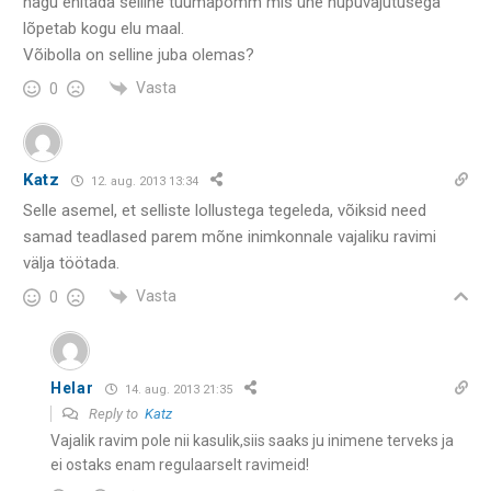
nagu ehitada selline tuumapomm mis ühe nupuvajutusega
lõpetab kogu elu maal.
Võibolla on selline juba olemas?
Vasta
0
Katz
12. aug. 2013 13:34
Selle asemel, et selliste lollustega tegeleda, võiksid need
samad teadlased parem mõne inimkonnale vajaliku ravimi
välja töötada.
Vasta
0
Helar
14. aug. 2013 21:35
Reply to
Katz
Vajalik ravim pole nii kasulik,siis saaks ju inimene terveks ja
ei ostaks enam regulaarselt ravimeid!