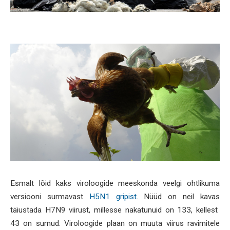
Esmalt lõid kaks viroloogide meeskonda veelgi ohtlikuma
versiooni surmavast
H5N1 gripist
. Nüüd on neil kavas
täiustada H7N9 viirust, millesse nakatunuid on 133, kellest
43 on surnud. Viroloogide plaan on muuta viirus ravimitele