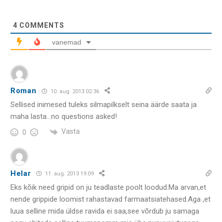
4
COMMENTS
vanemad
Roman
10. aug. 2013 02:36
Sellised inimesed tuleks silmapilkselt seina äärde saata ja
maha lasta…no questions asked!
Vasta
0
Helar
11. aug. 2013 19:09
Eks kõik need gripid on ju teadlaste poolt loodud.Ma arvan,et
nende grippide loomist rahastavad farmaatsiatehased.Aga ,et
luua selline mida üldse ravida ei saa,see võrdub ju samaga